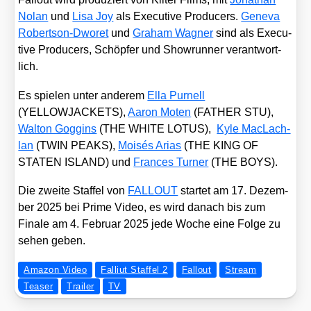
Nolan
und
Lisa Joy
als Exe­cu­ti­ve Pro­du­cers.
Gen­e­va
Robert­son-Dwo­ret
und
Gra­ham Wag­ner
sind als Exe­cu­
ti­ve Pro­du­cers, Schöp­fer und Show­run­ner ver­ant­wort­
lich.
Es spie­len unter ande­rem
Ella Pur­nell
(YELLOWJACKETS),
Aaron Moten
(FATHER STU),
Walt­on Gog­gins
(THE WHITE LOTUS),
Kyle MacLach­
lan
(TWIN PEAKS),
Moi­sés Ari­as
(THE KING OF
STATEN ISLAND) und
Fran­ces Tur­ner
(THE BOYS).
Die zwei­te Staf­fel von
FALLOUT
star­tet am 17. Dezem­
ber 2025 bei Prime Video, es wird danach bis zum
Fina­le am 4. Febru­ar 2025 jede Woche eine Fol­ge zu
sehen geben.
Amazon Video
Falliut Staffel 2
Fallout
Stream
Teaser
Trailer
TV