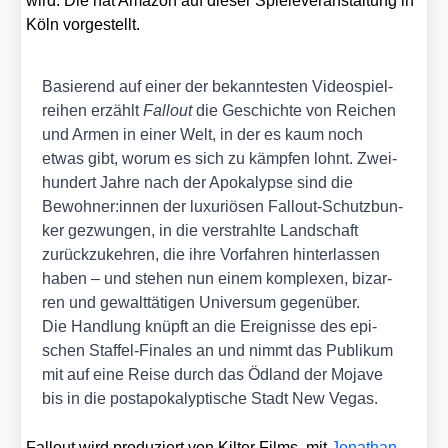
wird. Die hat Ama­zon auf die­ser Spie­le­ver­an­stal­tung in
Köln vor­ge­stellt.
Basie­rend auf einer der bekann­tes­ten Video­spiel­
rei­hen erzählt
Fall­out
die Geschich­te von Rei­chen
und Armen in einer Welt, in der es kaum noch
etwas gibt, wor­um es sich zu kämp­fen lohnt. Zwei­
hun­dert Jah­re nach der Apo­ka­lyp­se sind die
Bewohner:innen der luxu­riö­sen Fall­out-Schutz­bun­
ker gezwun­gen, in die ver­strahl­te Land­schaft
zurück­zu­keh­ren, die ihre Vor­fah­ren hin­ter­las­sen
haben – und ste­hen nun einem kom­ple­xen, bizar­
ren und gewalt­tä­ti­gen Uni­ver­sum gegen­über.
Die Hand­lung knüpft an die Ereig­nis­se des epi­
schen Staf­fel-Fina­les an und nimmt das Publi­kum
mit auf eine Rei­se durch das Ödland der Moja­ve
bis in die post­apo­ka­lyp­ti­sche Stadt New Vegas.
Fall­out wird pro­du­ziert von Kil­ter Films, mit
Jona­than