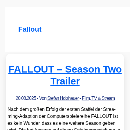
Fallout
FALLOUT – Season Two
Trailer
20.08.2025
• Von
Stefan Holzhauer
•
Film, TV & Stream
Nach dem gro­ßen Erfolg der ers­ten Staf­fel der Strea­
ming-Adap­ti­on der Com­pu­ter­spie­le­rei­he FALLOUT ist
es kein Wun­der, dass es eine wei­te­re Sea­son geben