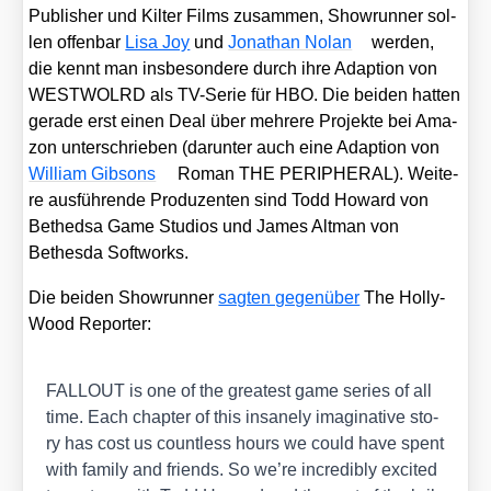
Publisher und Kil­ter Films zusam­men, Show­run­ner sol­
len offen­bar
Lisa Joy
und
Jona­than Nolan
wer­den,
die kennt man ins­be­son­de­re durch ihre Adap­ti­on von
WESTWOLRD als TV-Serie für HBO. Die bei­den hat­ten
gera­de erst einen Deal über meh­re­re Pro­jek­te bei Ama­
zon unter­schrie­ben (dar­un­ter auch eine Adap­ti­on von
Wil­liam Gib­sons
Roman THE PERIPHERAL). Wei­te­
re aus­füh­ren­de Pro­du­zen­ten sind Todd Howard von
Bethed­sa Game Stu­di­os und James Alt­man von
Bethes­da Soft­works.
Die bei­den Show­run­ner
sag­ten gegen­über
The Hol­ly­
Wood Repor­ter:
FALLOUT is one of the grea­test game series of all
time. Each chap­ter of this ins­a­nely ima­gi­na­ti­ve sto­
ry has cost us count­less hours we could have spent
with fami­ly and fri­ends. So we’re incre­di­bly exci­ted