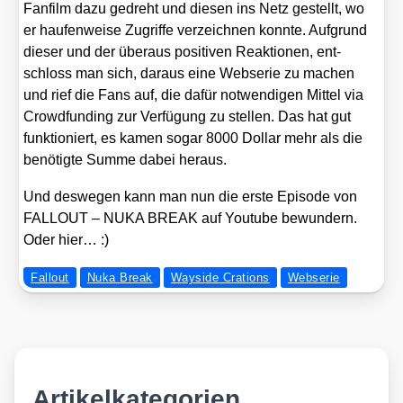
Fan­film dazu gedreht und die­sen ins Netz gestellt, wo
er hau­fen­wei­se Zugrif­fe ver­zeich­nen konn­te. Auf­grund
die­ser und der über­aus posi­ti­ven Reak­tio­nen, ent­
schloss man sich, dar­aus eine Webse­rie zu machen
und rief die Fans auf, die dafür not­wen­di­gen Mit­tel via
Crowd­fun­ding zur Ver­fü­gung zu stel­len. Das hat gut
funk­tio­niert, es kamen sogar 8000 Dol­lar mehr als die
benö­tig­te Sum­me dabei her­aus.
Und des­we­gen kann man nun die ers­te Epi­so­de von
FALLOUT – NUKA BREAK auf You­tube bewun­dern.
Oder hier… :)
Fallout
Nuka Break
Wayside Crations
Webserie
Artikelkategorien