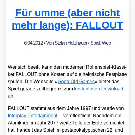
Für umme (aber nicht
mehr lange): FALLOUT
6.04.2012
• Von
Stefan Holzhauer
•
Spiel
,
Web
Wer sich beeilt, kann den moder­nen Rol­len­spiel-Klas­si­
ker FALLOUT ohne Kos­ten auf die hei­mi­sche Fest­plat­te
spü­len. Die Web­sei­te »
Good Old Games
« bie­tet das
Spiel gera­de zeit­be­grenzt zum
kos­ten­lo­sen Down­load
an.
FALLOUT stammt aus dem Jah­re 1997 und wur­de von
Inter­play Enter­tain­ment
ver­öf­fent­licht. Nach­dem ein
Atom­krieg im Jahr 2077 wei­te Tei­le der Erde ver­nich­tet
hat, han­delt das Spiel im post­apo­ka­lyp­ti­schen 22. und