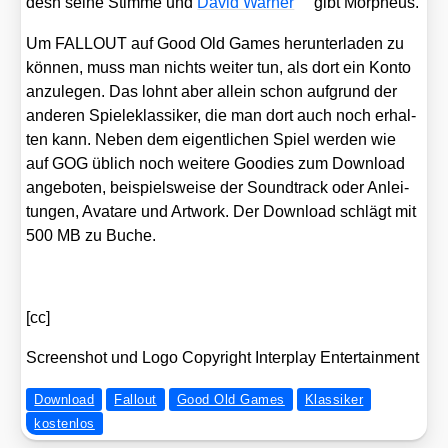
desh sei­ne Stim­me und
David War­ner
gibt Mor­pheus.
Um FALLOUT auf Good Old Games her­un­ter­la­den zu
kön­nen, muss man nichts wei­ter tun, als dort ein Kon­to
anzu­le­gen. Das lohnt aber allein schon auf­grund der
ande­ren Spie­le­klas­si­ker, die man dort auch noch erhal­
ten kann. Neben dem eigent­li­chen Spiel wer­den wie
auf GOG üblich noch wei­te­re Goo­dies zum Down­load
ange­bo­ten, bei­spiels­wei­se der Sound­track oder Anlei­
tun­gen, Ava­tare und Art­work. Der Down­load schlägt mit
500 MB zu Buche.
[cc]
Screen­shot und Logo Copy­right Inter­play Enter­tain­ment
Download
Fallout
Good Old Games
Klassiker
kostenlos