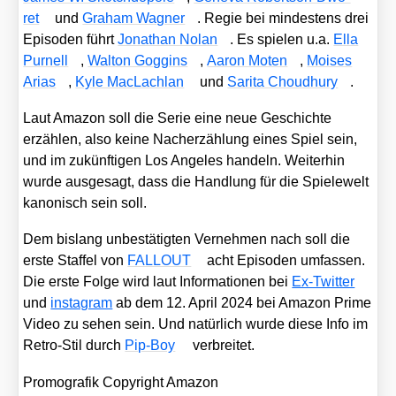
ret
und
Gra­ham Wag­ner
. Regie bei min­des­tens drei
Epi­so­den führt
Jona­than Nolan
. Es spie­len u.a.
Ella
Pur­nell
,
Walt­on Gog­gins
,
Aaron Moten
,
Moi­ses
Ari­as
,
Kyle MacLach­lan
und
Sari­ta Choud­hu­ry
.
Laut Ama­zon soll die Serie eine neue Geschich­te
erzäh­len, also kei­ne Nach­er­zäh­lung eines Spiel sein,
und im zukünf­ti­gen Los Ange­les han­deln. Wei­ter­hin
wur­de aus­ge­sagt, dass die Hand­lung für die Spie­le­welt
kano­nisch sein soll.
Dem bis­lang unbe­stä­tig­ten Ver­neh­men nach soll die
ers­te Staf­fel von
FALLOUT
acht Epi­so­den umfas­sen.
Die ers­te Fol­ge wird laut Infor­ma­tio­nen bei
Ex-Twit­ter
und
insta­gram
ab dem 12. April 2024 bei Ama­zon Prime
Video zu sehen sein. Und natür­lich wur­de die­se Info im
Retro-Stil durch
Pip-Boy
ver­brei­tet.
Pro­mo­gra­fik Copy­right Ama­zon