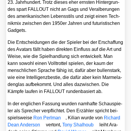
23. Jahr­hun­dert. Trotz die­ses eher erns­ten Hin­ter­grun­
des spart FALLOUT nicht an Gags und Ver­al­be­run­gen
des ame­ri­ka­ni­schen Lebens­stils und zeigt einen Tech­
nik­mix zwi­schen den 1950er Jah­ren und futu­ris­ti­schen
Gad­gets.
Die Ent­schei­dun­gen die der Spie­ler bei der Erschaf­fung
des Ava­tars fällt haben direk­ten Ein­fluss auf die Art und
Wei­se, wie die Spiel­hand­lung sich ent­wi­ckelt. Man
kann sowohl einen Voll­trot­tel spie­len, der kaum der
mensch­li­chen Spra­che fähig ist, dafür aber bul­len­stark,
wie eine Intel­li­genz­bes­tie, die dafür aber kein Mar­me­la­
den­glas auf­be­kommt. Und alles dazwi­schen. Die
Kämp­fe lau­fen in FALLOUT run­den­ba­siert ab.
In der eng­li­chen Fas­sung wur­den nam­haf­te Schau­spie­
ler als Spre­cher ver­pflich­tet. Den Erzäh­ler spricht bei­
spiels­wei­se
Ron Perl­man
, Kili­an wur­de von
Richard
Dean Ander­son
ver­tont,
Tony Shal­houb
leiht Ara­