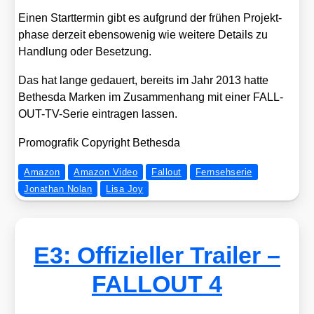
Einen Start­ter­min gibt es auf­grund der frü­hen Pro­jekt­
pha­se der­zeit eben­so­we­nig wie wei­te­re Details zu
Hand­lung oder Beset­zung.
Das hat lan­ge gedau­ert, bereits im Jahr 2013 hat­te
Bethes­da Mar­ken im Zusam­men­hang mit einer FALL­
OUT-TV-Serie ein­tra­gen las­sen.
Pro­mo­gra­fik Copy­right Bethes­da
Amazon
Amazon Video
Fallout
Fernsehserie
Jonathan Nolan
Lisa Joy
E3: Offizieller Trailer –
FALLOUT 4