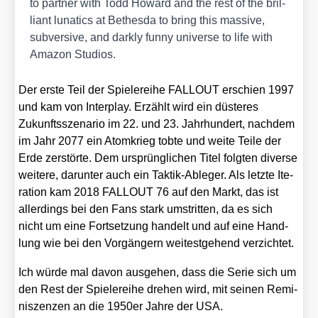
to part­ner with Todd Howard and the rest of the bril­
li­ant luna­tics at Bethes­da to bring this mas­si­ve,
sub­ver­si­ve, and dark­ly fun­ny uni­ver­se to life with
Ama­zon Stu­di­os.
Der ers­te Teil der Spie­le­rei­he FALLOUT erschien 1997
und kam von Inter­play. Erzählt wird ein düs­te­res
Zukunfts­sze­na­rio im 22. und 23. Jahr­hun­dert, nach­dem
im Jahr 2077 ein Atom­krieg tob­te und wei­te Tei­le der
Erde zer­stör­te. Dem ursprüng­li­chen Titel folg­ten diver­se
wei­te­re, dar­un­ter auch ein Tak­tik-Able­ger. Als letz­te Ite­
ra­ti­on kam 2018 FALLOUT 76 auf den Markt, das ist
aller­dings bei den Fans stark umstrit­ten, da es sich
nicht um eine Fort­set­zung han­delt und auf eine Hand­
lung wie bei den Vor­gän­gern wei­test­ge­hend ver­zich­tet.
Ich wür­de mal davon aus­ge­hen, dass die Serie sich um
den Rest der Spie­le­rei­he dre­hen wird, mit sei­nen Remi­
nis­zen­zen an die 1950er Jah­re der USA.