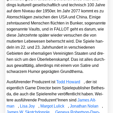
dings kul­tu­rell gesell­schaft­lich und tech­nisch 100 Jah­re
auf dem Niveau der 1950er. Im Jahr 2077 kommt es zu
Atom­schlä­gen zwi­schen den USA und Chi­na. Eini­ge
zehn­tau­send Men­schen flüch­ten in Bun­ker, soge­nann­te
soge­nann­te Vaults, und in FALLOT geht es dar­um, wie
die­se Jahr­zehn­te spä­ter wie­der ver­su­chen die von
mutier­ten Lebe­we­sen beherrscht wird. Die Spie­le han­
deln im 22. und 23. Jahr­hun­dert in ver­schie­de­nen
Gebie­ten der ehe­ma­li­gen Ver­ei­nig­ten Staa­ten und dre­
hen sich um den Über­le­bens­kampf. Das ist alles durch­
aus gewalt­tä­tig, aller­dings mit einem von Sati­re und
schwar­zem Humor gepräg­ten Grund­the­ma.
Aus­füh­ren­der Pro­du­zent ist
Todd Howard
, der ist
eigent­lich Game Direc­tor beim Spie­le­pu­blisher Bethes­
da, die auch die Spie­le­rei­he ver­öf­fent­licht haben. Wei­
te­re aus­füh­ren­de Produzent°Innen sind
James Alt­
man
,
Lisa Joy
,
Mar­got Lulick
,
Jona­than Nolan
,
James W. Skotch­do­po­le
,
Gen­e­va Robert­son-Dwo­