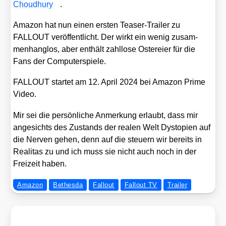
Choud­hu­ry
.
Ama­zon hat nun einen ers­ten Teaser-Trai­ler zu
FALLOUT ver­öf­fent­licht. Der wirkt ein wenig zusam­
men­hang­los, aber ent­hält zahl­lo­se Oster­ei­er für die
Fans der Com­pu­ter­spie­le.
FALLOUT star­tet am 12. April 2024 bei Ama­zon Prime
Video.
Mir sei die per­sön­li­che Anmer­kung erlaubt, dass mir
ange­sichts des Zustands der rea­len Welt Dys­to­pien auf
die Ner­ven gehen, denn auf die steu­ern wir bereits in
Rea­li­tas zu und ich muss sie nicht auch noch in der
Frei­zeit haben.
Amazon
Bethesda
Fallout
Fallout TV
Trailer