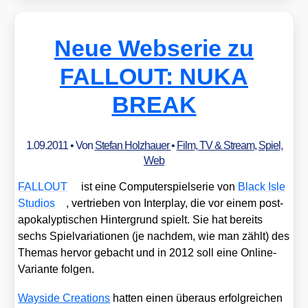
Neue Webserie zu
FALLOUT: NUKA
BREAK
1.09.2011
• Von
Stefan Holzhauer
•
Film, TV & Stream
,
Spiel
,
Web
FALLOUT
ist eine Com­pu­ter­spiel­se­rie von
Black Isle
Stu­di­os
, ver­trie­ben von Inter­play, die vor einem post­
apo­ka­lyp­ti­schen Hin­ter­grund spielt. Sie hat bereits
sechs Spiel­va­ria­tio­nen (je nach­dem, wie man zählt) des
The­mas her­vor gebacht und in 2012 soll eine Online-
Vari­an­te fol­gen.
Way­si­de Crea­ti­ons
hat­ten einen über­aus erfolg­rei­chen