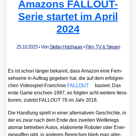
Amazons FALLOUT-
Serie startet im April
2024
25.10.2023
• Von
Stefan Holzhauer
•
Film, TV & Stream
Es ist schon län­ger bekannt, dass Ama­zon eine Fern­
seh­se­rie in Auf­trag gege­ben hat, die auf dem erfolg­rei­
chen Video­spiel-Fran­chise
FALLOUT
basiert. Das
ers­te Game erschien 1997, es folg­ten acht wei­te­re Ite­ra­
tio­nen, zuletzt FALLOUT 76 im Jahr 2018.
Die Hand­lung spielt in einer alter­na­ti­ven Geschich­te, in
der es zwar nach dem Ende des zwei­ten Welt­kriegs
ato­mar betrie­ben Autos, ela­bo­rier­te Robo­ter oder Ener­
gie­waf­fen gibt, in ande­ren Berei­chen blieb man aller­