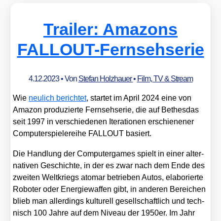
Trailer: Amazons
FALLOUT-Fernsehserie
4.12.2023
• Von
Stefan Holzhauer
•
Film, TV & Stream
Wie
neu­lich berich­tet
, star­tet im April 2024 eine von
Ama­zon pro­du­zier­te Fern­seh­se­rie, die auf Bethes­das
seit 1997 in ver­schie­de­nen Ite­ra­tio­nen erschie­ne­ner
Com­pu­ter­spie­le­rei­he FALLOUT basiert.
Die Hand­lung der Com­pu­ter­games spielt in einer alter­
na­ti­ven Geschich­te, in der es zwar nach dem Ende des
zwei­ten Welt­kriegs ato­mar betrie­ben Autos, ela­bo­rier­te
Robo­ter oder Ener­gie­waf­fen gibt, in ande­ren Berei­chen
blieb man aller­dings kul­tu­rell gesell­schaft­lich und tech­
nisch 100 Jah­re auf dem Niveau der 1950er. Im Jahr