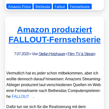
Amazon Prime
Bethesda
Fallout
Fernsehserie
Amazon produziert
FALLOUT-Fernsehserie
7.07.2020
• Von
Stefan Holzhauer
•
Film, TV & Stream
Ver­mut­lich hat es jeder schon mit­be­kom­men, aber ich
woll­te den­noch dar­auf hin­wei­sen: Ama­zons Strea­ming-
Able­ger pro­du­ziert laut ver­schie­de­nen Quel­len im Web
eine Fern­seh­se­rie nach Bethes­das Com­pu­ter­spie­le­rei­
he
FALLOUT
.
Dafür tun sie sich für die Rea­li­sie­rung mit dem