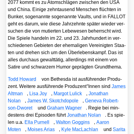
2077 kommt es zu Atom­schlä­gen zwi­schen den USA
und Chi­na. Eini­ge zehn­tau­send Men­schen flüch­ten in
Bun­ker, soge­nann­te soge­nann­te Vaults, und in FALLOT
geht es dar­um, wie die­se Jahr­zehn­te spä­ter wie­der ver­
su­chen die von mutier­ten Lebe­we­sen beherrscht wird.
Die Spie­le han­deln im 22. und 23. Jahr­hun­dert in ver­
schie­de­nen Gebie­ten der ehe­ma­li­gen Ver­ei­nig­ten Staa­
ten und dre­hen sich um den Über­le­bens­kampf. Das ist
alles durch­aus gewalt­tä­tig, aller­dings mit einem von
Sati­re und schwar­zem Humor gepräg­ten Grund­the­ma.
Todd Howard
von Bethes­da ist aus­füh­ren­der Pro­du­
zent. Wei­te­re aus­füh­ren­de Produzent°Innen sind
James
Alt­man
,
Lisa Joy
,
Mar­got Lulick
,
Jona­than
Nolan
,
James W. Skotch­do­po­le
,
Gen­e­va Robert­
son-Dwo­ret
und
Gra­ham Wag­ner
. Regie bei min­
des­tens drei Epi­so­den führt
Jona­than Nolan
. Es spie­
len u.a.
Ella Pur­nell
,
Walt­on Gog­gins
,
Aaron
Moten
,
Moi­ses Ari­as
,
Kyle MacLach­lan
und
Sari­ta