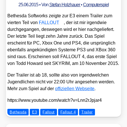
25.06.2015
• Von
Stefan Holzhauer
•
Computerspiel
Bethes­da Soft­works zeig­te zur E3 einem Trai­ler zum
vier­ten Teil von
FALLOUT
, der ist mir irgend­wie
durch­ge­gan­gen, des­we­gen wird er hier nach­ge­lie­fert.
Der letz­te Teil liegt zehn Jah­re zurück. Das Spiel
erscheint für PC, Xbox One und PS4, die ursprüng­lich
eben­falls ange­kün­dig­ten Sys­te­me PS3 und XBox 360
sind raus.
Erschei­nen soll FALLOUT 4, das ers­te Spiel
von Todd Howard seit SKYRIM, am 10 Novem­ber 2015.
Der Trai­ler ist ab 18, soll­te also von irgend­wel­chen
Jugend­li­chen nicht vor 22:00 Uhr ange­se­hen wer­den.
Mehr zum Spiel auf der
offi­zi­el­len Web­sei­te
.
https://​www​.you​tube​.com/​w​a​t​c​h​?​v​=​L​n​n​2​r​J​p​j​ar4
Bethesda
E3
Fallout
Fallout 4
Trailer