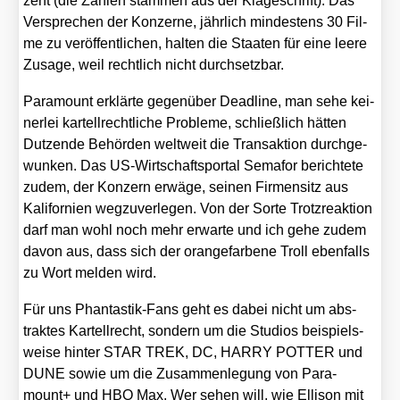
zent (die Zah­len stam­men aus der Kla­ge­schrift). Das
Ver­spre­chen der Kon­zer­ne, jähr­lich min­des­tens 30 Fil­
me zu ver­öf­fent­li­chen, hal­ten die Staa­ten für eine lee­re
Zusa­ge, weil recht­lich nicht durch­setz­bar.
Para­mount erklär­te gegen­über Dead­line, man sehe kei­
ner­lei kar­tell­recht­li­che Pro­ble­me, schließ­lich hät­ten
Dut­zen­de Behör­den welt­weit die Trans­ak­ti­on durch­ge­
wun­ken. Das US-Wirt­schafts­por­tal Sema­for berich­te­te
zudem, der Kon­zern erwä­ge, sei­nen Fir­men­sitz aus
Kali­for­ni­en weg­zu­ver­le­gen. Von der Sor­te Trotz­re­ak­ti­on
darf man wohl noch mehr erwar­te und ich gehe zudem
davon aus, dass sich der oran­ge­far­be­ne Troll eben­falls
zu Wort mel­den wird.
Für uns Phan­tas­tik-Fans geht es dabei nicht um abs­
trak­tes Kar­tell­recht, son­dern um die Stu­di­os bei­spiels­
wei­se hin­ter STAR TREK, DC, HARRY POTTER und
DUNE sowie um die Zusam­men­le­gung von Para­
mount+ und HBO Max. Wer sehen will, wie Elli­son mit