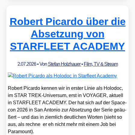
Robert Picardo über die
Absetzung von
STARFLEET ACADEMY
2.07.2026
• Von
Stefan Holzhauer
•
Film, TV & Stream
Robert Picar­do ken­nen wir in ers­ter Linie als Holo­doc,
im STAR TREK-Uni­ver­sum, erst in VOYAGER, aktu­ell
in STARFLEET ACADEMY. Der hat sich auf der Space­
con 2026 in San Anto­nio zur Abset­zung der Serie geäu­
ßert – und das in ziem­lich deut­li­chen Wor­ten (sieht so
aus, als rech­ne er eh nicht mehr mit einem Job bei
Para­mount).