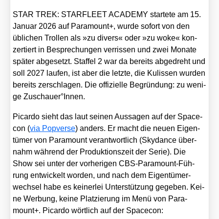
STAR TREK: STARFLEET ACADEMY star­te­te am 15.
Janu­ar 2026 auf Para­mount+, wur­de sofort von den
übli­chen Trol­len als »zu divers« oder »zu woke« kon­
zer­tiert in Bespre­chun­gen ver­ris­sen und zwei Mona­te
spä­ter abge­setzt. Staf­fel 2 war da bereits abge­dreht und
soll 2027 lau­fen, ist aber die letz­te, die Kulis­sen wur­den
bereits zer­schla­gen. Die offi­zi­el­le Begrün­dung: zu weni­
ge Zuschauer°Innen.
Picar­do sieht das laut sei­nen Aus­sa­gen auf der Space­
con (
via Pop­ver­se
) anders. Er macht die neu­en Eigen­
tü­mer von Para­mount ver­ant­wort­lich (Sky­dance über­
nahm wäh­rend der Pro­duk­ti­ons­zeit der Serie). Die
Show sei unter der vor­he­ri­gen CBS-Para­mount-Füh­
rung ent­wi­ckelt wor­den, und nach dem Eigen­tü­mer­
wech­sel habe es kei­ner­lei Unter­stüt­zung gege­ben. Kei­
ne Wer­bung, kei­ne Plat­zie­rung im Menü von Para­
mount+. Picar­do wört­lich auf der Space­con: