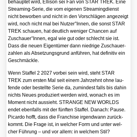
behaup­tet wird, Elli­son sei Fan von STAR TREK. Eine
Strea­ming-Serie, die vom eige­nen Strea­ming­dienst
nicht bewor­ben und nicht in den Vor­schlä­gen ange­zeigt
wird, noch nicht mal bei Nutzer°Innen, die sonst STAR
TREK schau­en, hat deut­lich weni­ger Chan­cen auf
Zuschauer°Innen, egal wie gut oder schlecht sie ist.
Dass die neu­en Eigen­tü­mer dann nied­ri­ge Zuschau­er­
zah­len als Abset­zungs­grund anfüh­ren, hat defi­ni­tiv ein
Geschmäck­le.
Wenn Staf­fel 2 2027 vor­bei sein wird, steht STAR
TREK zum ers­ten Mal seit einem Jahr­zehnt ohne lau­
fen­de oder bestell­te Serie da, zumin­dest falls bis dahin
nichts Neu­es pro­du­ziert wer­den wird, wonach es im
Moment nicht aus­sieht. STRANGE NEW WORLDS
endet eben­falls mit der fünf­ten Staf­fel. Danach: Pau­se.
Picar­do hofft, dass die Fran­chise irgend­wann zurück­
kommt. Die Fra­ge ist, in wel­cher Form und unter wel­
cher Füh­rung – und vor allem: in wel­chem Stil?