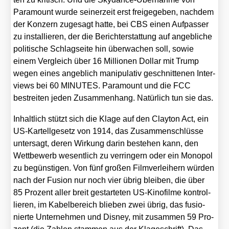
Para­mount wur­de sei­ner­zeit erst frei­ge­ge­ben, nach­dem
der Kon­zern zuge­sagt hat­te, bei CBS einen Auf­pas­ser
zu instal­lie­ren, der die Bericht­erstat­tung auf angeb­li­che
poli­ti­sche Schlag­sei­te hin über­wa­chen soll, sowie
einem Ver­gleich über 16 Mil­lio­nen Dol­lar mit Trump
wegen eines angeb­lich mani­pu­la­tiv geschnit­te­nen Inter­
views bei 60 MINUTES. Para­mount und die FCC
bestrei­ten jeden Zusam­men­hang. Natür­lich tun sie das.
Inhalt­lich stützt sich die Kla­ge auf den Clay­ton Act, ein
US-Kar­tell­ge­setz von 1914, das Zusam­men­schlüs­se
unter­sagt, deren Wir­kung dar­in bestehen kann, den
Wett­be­werb wesent­lich zu ver­rin­gern oder ein Mono­pol
zu begüns­ti­gen. Von fünf gro­ßen Film­ver­lei­hern wür­den
nach der Fusi­on nur noch vier übrig blei­ben, die über
85 Pro­zent aller breit gestar­te­ten US-Kino­fil­me kon­trol­
lie­ren, im Kabel­be­reich blie­ben zwei übrig, das fusio­
nier­te Unter­neh­men und Dis­ney, mit zusam­men 59 Pro­