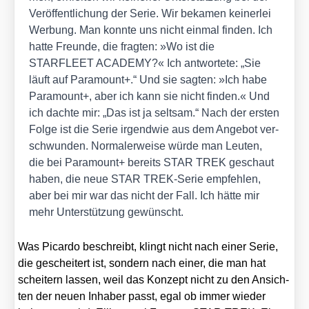
Ver­öf­fent­li­chung der Serie. Wir beka­men kei­ner­lei
Wer­bung. Man konn­te uns nicht ein­mal fin­den. Ich
hat­te Freun­de, die frag­ten: »Wo ist die
STARFLEET ACADEMY?« Ich ant­wor­te­te: „Sie
läuft auf Para­mount+.“ Und sie sag­ten: »Ich habe
Para­mount+, aber ich kann sie nicht fin­den.« Und
ich dach­te mir: „Das ist ja selt­sam.“ Nach der ers­ten
Fol­ge ist die Serie irgend­wie aus dem Ange­bot ver­
schwun­den. Nor­ma­ler­wei­se wür­de man Leu­ten,
die bei Para­mount+ bereits STAR TREK geschaut
haben, die neue STAR TREK-Serie emp­feh­len,
aber bei mir war das nicht der Fall. Ich hät­te mir
mehr Unter­stüt­zung gewünscht.
Was Picar­do beschreibt, klingt nicht nach einer Serie,
die geschei­tert ist, son­dern nach einer, die man hat
schei­tern las­sen, weil das Kon­zept nicht zu den Ansich­
ten der neu­en Inha­ber passt, egal ob immer wie­der