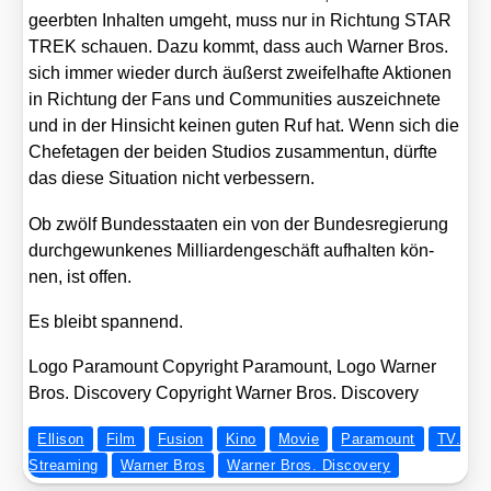
geerb­ten Inhal­ten umgeht, muss nur in Rich­tung STAR
TREK schau­en. Dazu kommt, dass auch War­ner Bros.
sich immer wie­der durch äußerst zwei­fel­haf­te Aktio­nen
in Rich­tung der Fans und Com­mu­ni­ties aus­zeich­ne­te
und in der Hin­sicht kei­nen guten Ruf hat. Wenn sich die
Chef­eta­gen der bei­den Stu­di­os zusam­men­tun, dürf­te
das die­se Situa­ti­on nicht ver­bes­sern.
Ob zwölf Bun­des­staa­ten ein von der Bun­des­re­gie­rung
durch­ge­wun­ke­nes Mil­li­ar­den­ge­schäft auf­hal­ten kön­
nen, ist offen.
Es bleibt span­nend.
Logo Para­mount Copy­right Para­mount, Logo War­ner
Bros. Dis­co­very Copy­right War­ner Bros. Dis­co­very
Ellison
Film
Fusion
Kino
Movie
Paramount
TV.
Streaming
Warner Bros
Warner Bros. Discovery