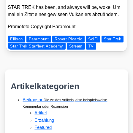
STAR TREK has been, and always will be, woke. Um
mal ein Zitat eines gewis­sen Vul­ka­ni­ers abzu­än­dern.
Pro­mo­fo­to Copy­right Para­mount
Ellison
Paramount
Robert Picardo
SciFi
Star Trek
Star Trek Starfleet Academy
Stream
TV
Artikelkategorien
Beitragsart
Die Art des Artikels, also beispielsweise
Kommentar oder Rezension
Artikel
Erzählung
Featured