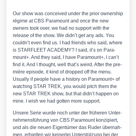
Our show was con­cei­ved under the pri­or owner­ship
régime at CBS Para­mount and once the new
owners took over, we had no sup­port with the
release of the show. We did­n’t get any ads. You
could­n’t even find us. I had fri­ends who said, whe­re
is STARFLEET ACADEMY? I said, it’s on Para­
mount+. And they said, I have Para­mount+, I can’t
find it. And I thought, well that’s weird. After the pre­
miè­re epi­so­de, it kind of drop­ped off the menu.
Usual­ly if peo­p­le have a histo­ry on Para­mount+ of
wat­ching STAR TREK, you would pitch them the
new STAR TREK show, but that didn’t hap­pen on
mine. I wish we had got­ten more sup­port.
Unse­re Serie wur­de noch unter der frü­he­ren Unter­
neh­mens­füh­rung von CBS Para­mount kon­zi­piert,
und als die neu­en Eigen­tü­mer das Ruder über­nah­
men, erhiel­ten wir kei­ner­lei Unter­stüt­zung bei der