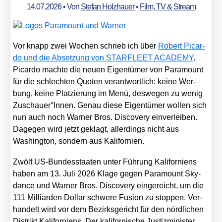
14.07.2026
• Von
Stefan Holzhauer
•
Film, TV & Stream
Vor knapp zwei Wochen schrieb ich über
Robert Picar­
do und die Abset­zung von STARFLEET ACADEMY
.
Picar­do mach­te die neu­en Eigen­tü­mer von Para­mount
für die schlech­ten Quo­ten ver­ant­wort­lich: kei­ne Wer­
bung, kei­ne Plat­zie­rung im Menü, des­we­gen zu wenig
Zuschauer°Innen. Genau die­se Eigen­tü­mer wol­len sich
nun auch noch War­ner Bros. Dis­co­very ein­ver­lei­ben.
Dage­gen wird jetzt geklagt, aller­dings nicht aus
Washing­ton, son­dern aus Kali­for­ni­en.
Zwölf US-Bun­des­staa­ten unter Füh­rung Kali­for­ni­ens
haben am 13. Juli 2026 Kla­ge gegen Para­mount Sky­
dance und War­ner Bros. Dis­co­very ein­ge­reicht, um die
111 Mil­li­ar­den Dol­lar schwe­re Fusi­on zu stop­pen. Ver­
han­delt wird vor dem Bezirks­ge­richt für den nörd­li­chen
Distrikt Kali­for­ni­ens. Der kali­for­ni­sche Jus­tiz­mi­nis­ter