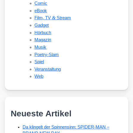
Comic
eBook
&
Film, TV
Stream
Gadget
Hörbuch
Magazin
Musik
Poetry-Slam
Spiel
Veranstaltung
Web
Neueste Artikel
Da klingelt der Spinnensinn: SPIDER-MAN –