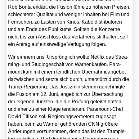
Rob Bon­ta erklärt, die Fusi­on füh­re zu höhe­ren Prei­sen,
schlech­te­rer Qua­li­tät und weni­ger Inhal­ten bei Film und
Fern­se­hen, zu Las­ten von Kinos, Kabel­dis­tri­bu­to­ren
und am Ende des Publi­kums. Soll­ten die Kon­zer­ne
nicht bis zum Abschluss des Ver­fah­rens still­hal­ten, soll
ein Antrag auf einst­wei­li­ge Ver­fü­gung fol­gen.
Wir erin­nern uns: Ursprüng­lich woll­te Net­flix das Strea­
ming- und Stu­dio­ge­schäft von War­ner kau­fen. Para­
mount kam mit einem feind­li­chen Über­nah­me­an­ge­bot
dazwi­schen und setz­te sich durch, unter­stützt durch die
Trump-Regie­rung. Das Jus­tiz­mi­nis­te­ri­um geneh­mig­te
die Fusi­on am 12. Juni, angeb­lich zur Über­ra­schung
der eige­nen Juris­ten, die die Prü­fung gelei­tet hat­ten
und eher zu einer Kla­ge ten­dier­ten. Para­mount-Chef
David Elli­son soll Regie­rungs­ver­tre­tern zuge­sagt
haben, beim zu War­ner gehö­ren­den CNN grö­ße­re
Ände­run­gen vor­zu­neh­men, denn das ist den Trum­pis­
ten zu kri­tisch. Und die Sky­dance-Über­nah­me von