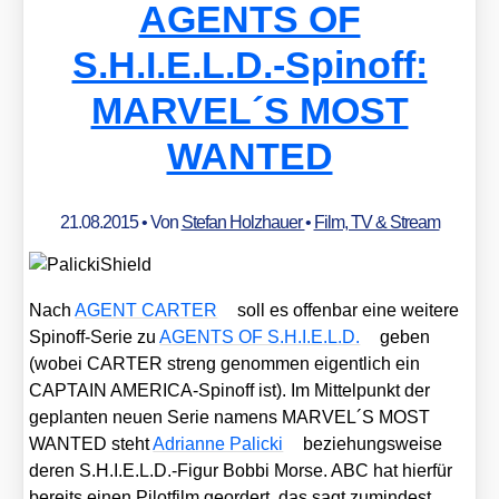
AGENTS OF
S.H.I.E.L.D.-Spinoff:
MARVEL´S MOST
WANTED
21.08.2015
• Von
Stefan Holzhauer
•
Film, TV & Stream
Nach
AGENT CARTER
soll es offen­bar eine wei­te­re
Spin­off-Serie zu
AGENTS OF S.H.I.E.L.D.
geben
(wobei CARTER streng genom­men eigent­lich ein
CAPTAIN AME­RI­CA-Spin­off ist). Im Mit­tel­punkt der
geplan­ten neu­en Serie namens MARVEL´S MOST
WANTED steht
Adri­an­ne Pali­cki
bezie­hungs­wei­se
deren S.H.I.E.L.D.-Figur Bob­bi Mor­se. ABC hat hier­für
bereits einen Pilot­film geor­dert, das sagt zumin­dest