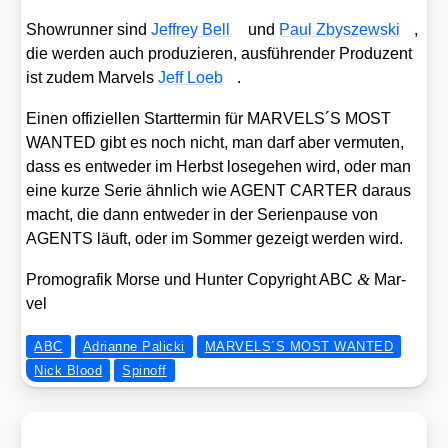
Show­run­ner sind
Jef­frey Bell
und
Paul Zby­szew­ski
,
die wer­den auch pro­du­zie­ren, aus­füh­ren­der Pro­du­zent
ist zudem Mar­vels
Jeff Loeb
.
Einen offi­zi­el­len Start­ter­min für MARVELS´S MOST
WANTED gibt es noch nicht, man darf aber ver­mu­ten,
dass es ent­we­der im Herbst lose­ge­hen wird, oder man
eine kur­ze Serie ähn­lich wie AGENT CARTER dar­aus
macht, die dann ent­we­der in der Seri­en­pau­se von
AGENTS läuft, oder im Som­mer gezeigt wer­den wird.
&
Pro­mo­gra­fik Mor­se und Hun­ter Copy­right ABC
Mar­
vel
ABC
Adrianne Palicki
MARVELS´S MOST WANTED
Nick Blood
Spinoff