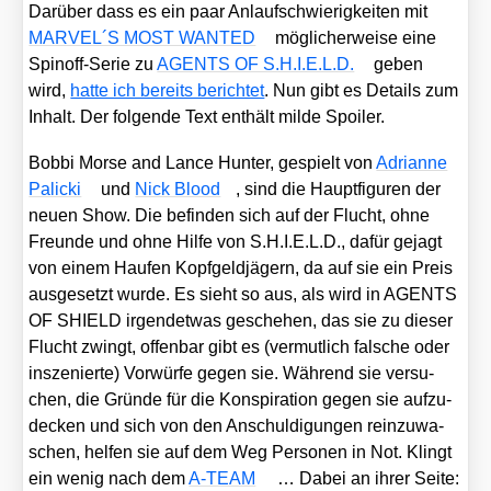
Dar­über dass es ein paar Anlauf­schwie­rig­kei­ten mit
MARVEL´S MOST WANTED
mög­li­cher­wei­se eine
Spin­off-Serie zu
AGENTS OF S.H.I.E.L.D.
geben
wird,
hat­te ich bereits berich­tet
. Nun gibt es Details zum
Inhalt. Der fol­gen­de Text ent­hält mil­de Spoi­ler.
Bob­bi Mor­se and Lan­ce Hun­ter, gespielt von
Adri­an­ne
Pali­cki
und
Nick Blood
, sind die Haupt­fi­gu­ren der
neu­en Show. Die befin­den sich auf der Flucht, ohne
Freun­de und ohne Hil­fe von S.H.I.E.L.D., dafür gejagt
von einem Hau­fen Kopf­geld­jä­gern, da auf sie ein Preis
aus­ge­setzt wur­de. Es sieht so aus, als wird in AGENTS
OF SHIELD irgend­et­was gesche­hen, das sie zu die­ser
Flucht zwingt, offen­bar gibt es (ver­mut­lich fal­sche oder
insze­nier­te) Vor­wür­fe gegen sie. Wäh­rend sie ver­su­
chen, die Grün­de für die Kon­spi­ra­ti­on gegen sie auf­zu­
de­cken und sich von den Anschul­di­gun­gen rein­zu­wa­
schen, hel­fen sie auf dem Weg Per­so­nen in Not. Klingt
ein wenig nach dem
A‑TEAM
… Dabei an ihrer Sei­te: