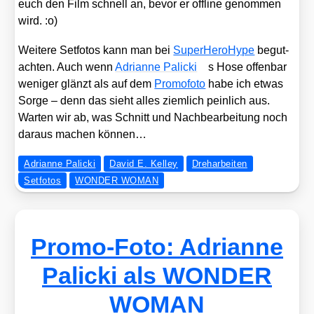
euch den Film schnell an, bevor er off­line genom­men
wird. :o)
Wei­te­re Set­fo­tos kann man bei
Super­Her­o­Hype
begut­
ach­ten. Auch wenn
Adri­an­ne Pali­cki
s Hose offen­bar
weni­ger glänzt als auf dem
Pro­mo­fo­to
habe ich etwas
Sor­ge – denn das sieht alles ziem­lich pein­lich aus.
War­ten wir ab, was Schnitt und Nach­be­ar­bei­tung noch
dar­aus machen kön­nen…
Adrianne Palicki
David E. Kelley
Dreharbeiten
Setfotos
WONDER WOMAN
Promo-Foto: Adrianne
Palicki als WONDER
WOMAN