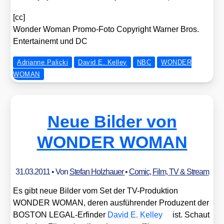
[cc]
Won­der Woman Pro­mo-Foto Copy­right War­ner Bros.
Enter­tai­nemt und DC
Adrianne Palicki
David E. Kelley
NBC
WONDER
WOMAN
Neue Bilder von
WONDER WOMAN
31.03.2011
• Von
Stefan Holzhauer
•
Comic
,
Film, TV & Stream
Es gibt neue Bil­der vom Set der TV-Pro­duk­ti­on
WONDER WOMAN, deren aus­füh­ren­der Pro­du­zent der
BOSTON LEGAL-Erfin­der
David E. Kel­ley
ist. Schaut