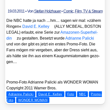
19.03.2011
• Von
Stefan Holzhauer
•
Comic
,
Film, TV & Stream
Die NBC hat­te ja nach …hm… sagen wir mal: »zähem
Rin­gen«
David E. Kel­ley
(ALLY MCBEAL, BOSTON
LEGAL) erlaubt, eine Serie zur
Ama­zo­nen-Super­hel­
din
zu gestal­ten. Besetzt wur­de
Adri­an­ne Pali­cki
und von der gibt es jetzt ein ers­tes Pro­mo-Foto. Die
Fans mögen mir ver­ge­ben, aber der Dress sieht aus,
als hät­te sie ihn aus einem Kau­gum­m­i­ato­ma­ten gezo­
gen…
Pro­mo-Foto Adri­an­ne Pali­cki als WONDER WOMAN
Copy­right 2011 War­ner Bros.
Adrianne Palicki
David E. Kelley
Foto
NBC
Promo-
Foto
WONDER WOMAN