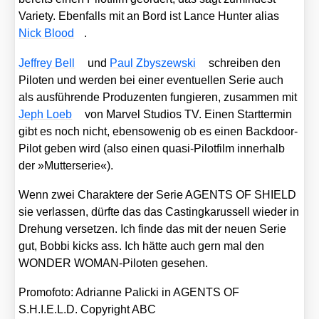
Varie­ty. Eben­falls mit an Bord ist Lan­ce Hun­ter ali­as
Nick Blood
.
Jef­frey Bell
und
Paul Zby­szew­ski
schrei­ben den
Pilo­ten und wer­den bei einer even­tu­el­len Serie auch
als aus­füh­ren­de Pro­du­zen­ten fun­gie­ren, zusam­men mit
Jeph Loeb
von Mar­vel Stu­di­os TV. Einen Start­ter­min
gibt es noch nicht, eben­so­we­nig ob es einen Back­door-
Pilot geben wird (also einen qua­si-Pilot­film inner­halb
der »Mut­ter­se­rie«).
Wenn zwei Cha­rak­te­re der Serie AGENTS OF SHIELD
sie ver­las­sen, dürf­te das das Cas­ting­ka­rus­sell wie­der in
Dre­hung ver­set­zen. Ich fin­de das mit der neu­en Serie
gut, Bob­bi kicks ass. Ich hät­te auch gern mal den
WONDER WOMAN-Pilo­ten gese­hen.
Pro­mo­fo­to: Adri­an­ne Pali­cki in AGENTS OF
S.H.I.E.L.D. Copy­right ABC