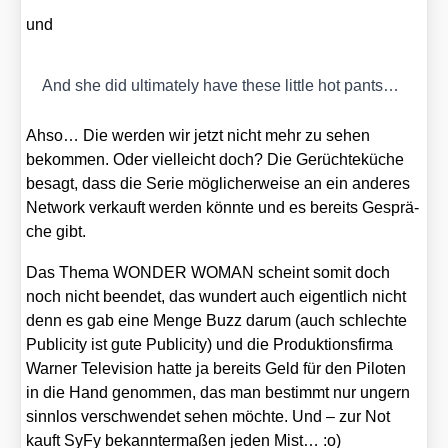
und
And she did ulti­m­ate­ly have the­se litt­le hot pants…
Ahso… Die wer­den wir jetzt nicht mehr zu sehen
bekom­men. Oder viel­leicht doch? Die Gerüch­te­kü­che
besagt, dass die Serie mög­li­cher­wei­se an ein ande­res
Net­work ver­kauft wer­den könn­te und es bereits Gesprä­
che gibt.
Das The­ma WONDER WOMAN scheint somit doch
noch nicht been­det, das wun­dert auch eigent­lich nicht
denn es gab eine Men­ge Buzz dar­um (auch schlech­te
Publi­ci­ty ist gute Publi­ci­ty) und die Pro­duk­ti­ons­fir­ma
War­ner Tele­vi­si­on hat­te ja bereits Geld für den Pilo­ten
in die Hand genom­men, das man bestimmt nur ungern
sinn­los ver­schwen­det sehen möch­te. Und – zur Not
kauft SyFy bekann­ter­ma­ßen jeden Mist… :o)