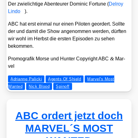
Der zwie­lich­ti­ge Aben­teu­rer Domi­nic For­tu­ne (
Del­roy
Lin­do
).
ABC hat erst ein­mal nur einen Pilo­ten geor­dert. Soll­te
der und damit die Show ange­nom­men wer­den, dürf­ten
wir wohl im Herbst die ers­ten Epi­so­den zu sehen
bekom­men.
&
Pro­mo­gra­fik Mor­se und Hun­ter Copy­right ABC
Mar­
vel
Adrianne Palicki
Agents Of Shield
Marvel's Most
Wanted
Nick Blood
Spinoff
ABC ordert jetzt doch
MARVEL´S MOST