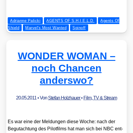
Adrianne Palicki
AGENTS OF S.H.I.E.L.D.
Agents Of
Shield
Marvel's Most Wanted
Spinoff
WONDER WOMAN –
noch Chancen
anderswo?
20.05.2011
• Von
Stefan Holzhauer
•
Film, TV & Stream
Es war eine der Mel­dun­gen die­se Woche: nach der
Begut­ach­tung des Pilot­films hat man sich bei NBC ent­