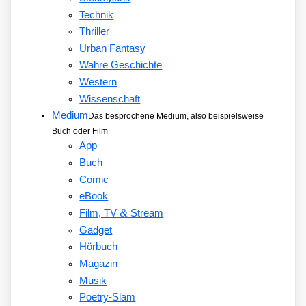
Technik
Thriller
Urban Fantasy
Wahre Geschichte
Western
Wissenschaft
Medium
Das besprochene Medium, also beispielsweise
Buch oder Film
App
Buch
Comic
eBook
&
Film, TV
Stream
Gadget
Hörbuch
Magazin
Musik
Poetry-Slam