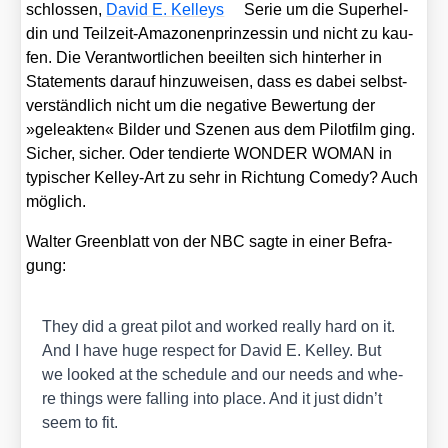
schlos­sen,
David E. Kel­leys
Serie um die Super­hel­
din und Teil­zeit-Ama­zo­nen­prin­zes­sin und nicht zu kau­
fen. Die Ver­ant­wort­li­chen beeil­ten sich hin­ter­her in
State­ments dar­auf hin­zu­wei­sen, dass es dabei selbst­
ver­ständ­lich nicht um die nega­ti­ve Bewer­tung der
»gele­ak­ten« Bil­der und Sze­nen aus dem Pilot­film ging.
Sicher, sicher. Oder ten­dier­te WONDER WOMAN in
typi­scher Kel­ley-Art zu sehr in Rich­tung Come­dy? Auch
mög­lich.
Wal­ter Green­blatt von der NBC sag­te in einer Befra­
gung:
They did a gre­at pilot and work­ed real­ly hard on it.
And I have huge respect for David E. Kel­ley. But
we loo­ked at the sche­du­le and our needs and whe­
re things were fal­ling into place. And it just didn’t
seem to fit.