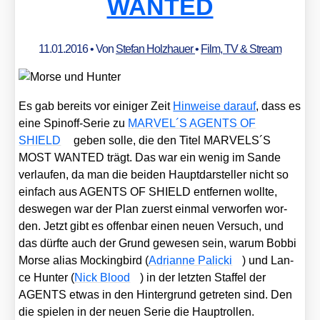
WANTED
11.01.2016
• Von
Stefan Holzhauer
•
Film, TV & Stream
Es gab bereits vor eini­ger Zeit
Hin­wei­se dar­auf
, dass es
eine Spin­off-Serie zu
MARVEL´S AGENTS OF
SHIELD
geben sol­le, die den Titel MARVELS´S
MOST WANTED trägt. Das war ein wenig im San­de
ver­lau­fen, da man die bei­den Haupt­dar­stel­ler nicht so
ein­fach aus AGENTS OF SHIELD ent­fer­nen woll­te,
des­we­gen war der Plan zuerst ein­mal ver­wor­fen wor­
den. Jetzt gibt es offen­bar einen neu­en Ver­such, und
das dürf­te auch der Grund gewe­sen sein, war­um Bob­bi
Mor­se ali­as Mocking­bird (
Adri­an­ne Pali­cki
) und Lan­
ce Hun­ter (
Nick Blood
) in der letz­ten Staf­fel der
AGENTS etwas in den Hin­ter­grund getre­ten sind. Den
die spie­len in der neu­en Serie die Haupt­rol­len.