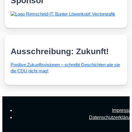
Sponsor
Ausschreibung: Zukunft!
Posi­ti­ve Zukunfts­vi­sio­nen – schreibt Geschich­ten wie sie
die CDU nicht mag!
Impress
Datenschutzerkläru