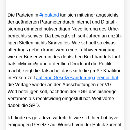
Die Par­tei­en in
#neu­land
tun sich mit einer ange­sichts
der geän­der­ten Para­me­ter durch Inter­net und Digi­ta­li­
sie­rung drin­gend not­wen­di­gen Novel­lie­rung des Urhe­
ber­rechts schwer. Da bewegt sich seit Jah­ren an unzäh­
li­gen Stel­len nichts Sinn­vol­les. Wie schnell so etwas
aller­dings gehen kann, wenn eine Lob­by­ver­ei­ni­gung
wie der Bör­sen­ver­ein des deut­schen Buch­han­dels laut­
hals »Mim­i­mi!« und ordent­lich Druck auf die Poli­tik
macht, zeigt die Tat­sa­che, dass sich die gro­ße Koali­ti­on
in Rekord­zeit
auf eine Geset­zes­än­de­rung geei­nigt hat
,
die Ver­la­ge wie­der an den Aus­schüt­tun­gen der VG-
Wort betei­li­gen soll, nach­dem der BGH das bis­he­ri­ge
Ver­fah­ren als rechts­wid­rig ein­ge­stuft hat. Weit vor­ne
dabei: die SPD.
Ich fin­de es gera­de­zu wider­lich, wie sich hier Lob­by­ver­
ei­ni­gun­gen Geset­ze auf Wunsch von der Poli­tik zurecht