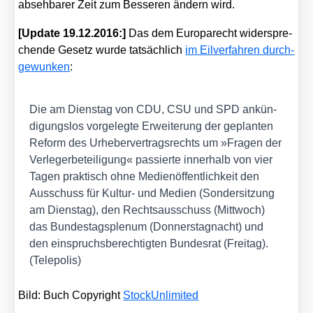
abseh­ba­rer Zeit zum Bes­se­ren ändern wird.
[Update 19.12.2016:]
Das dem Euro­pa­recht wider­spre­
chen­de Gesetz wur­de tat­säch­lich
im Eil­ver­fah­ren durch­
ge­wun­ken
:
Die am Diens­tag von CDU, CSU und SPD ankün­
di­gungs­los vor­ge­leg­te Erwei­te­rung der geplan­ten
Reform des Urhe­ber­ver­trags­rechts um »Fra­gen der
Ver­le­ger­be­tei­li­gung« pas­sier­te inner­halb von vier
Tagen prak­tisch ohne Medi­en­öf­fent­lich­keit den
Aus­schuss für Kul­tur- und Medi­en (Son­der­sit­zung
am Diens­tag), den Rechts­aus­schuss (Mitt­woch)
das Bun­des­tags­ple­num (Don­ners­tag­nacht) und
den ein­spruchs­be­rech­tig­ten Bun­des­rat (Frei­tag).
(Tele­po­lis)
Bild: Buch Copy­right
Sto­ckUn­li­mi­t­ed