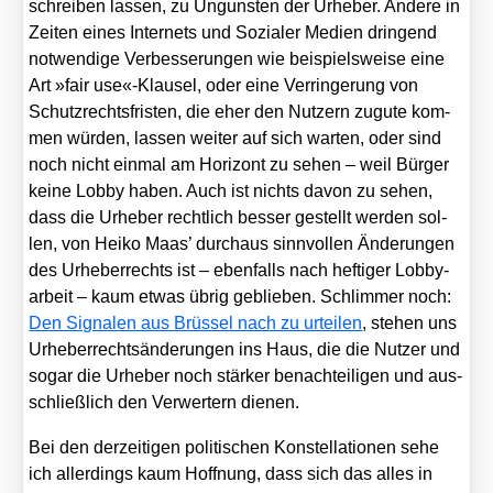
schrei­ben las­sen, zu Unguns­ten der Urhe­ber. Ande­re in
Zei­ten eines Inter­nets und Sozia­ler Medi­en drin­gend
not­wen­di­ge Ver­bes­se­run­gen wie bei­spiels­wei­se eine
Art »fair use«-Klausel, oder eine Ver­rin­ge­rung von
Schutz­rechts­fris­ten, die eher den Nut­zern zugu­te kom­
men wür­den, las­sen wei­ter auf sich war­ten, oder sind
noch nicht ein­mal am Hori­zont zu sehen – weil Bür­ger
kei­ne Lob­by haben. Auch ist nichts davon zu sehen,
dass die Urhe­ber recht­lich bes­ser gestellt wer­den sol­
len, von Hei­ko Maas’ durch­aus sinn­vol­len Ände­run­gen
des Urhe­ber­rechts ist – eben­falls nach hef­ti­ger Lob­by­
ar­beit – kaum etwas übrig geblie­ben. Schlim­mer noch:
Den Signa­len aus Brüs­sel nach zu urtei­len
, ste­hen uns
Urhe­ber­rechts­än­de­run­gen ins Haus, die die Nut­zer und
sogar die Urhe­ber noch stär­ker benach­tei­li­gen und aus­
schließ­lich den Ver­wer­tern die­nen.
Bei den der­zei­ti­gen poli­ti­schen Kon­stel­la­tio­nen sehe
ich aller­dings kaum Hoff­nung, dass sich das alles in