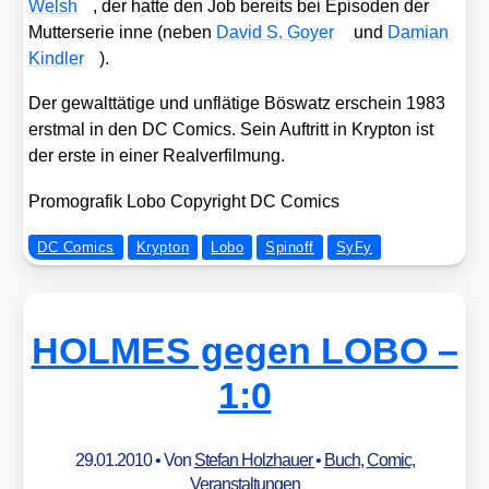
Welsh
, der hat­te den Job bereits bei Epi­so­den der
Mut­ter­se­rie inne (neben
David S. Goy­er
und
Dami­an
Kind­ler
).
Der gewalt­tä­ti­ge und unflä­ti­ge Bös­watz erschein 1983
erst­mal in den DC Comics. Sein Auf­tritt in Kryp­ton ist
der ers­te in einer Real­ver­fil­mung.
Pro­mo­gra­fik Lobo Copy­right DC Comics
DC Comics
Krypton
Lobo
Spinoff
SyFy
HOLMES gegen LOBO –
1:0
29.01.2010
• Von
Stefan Holzhauer
•
Buch
,
Comic
,
Veranstaltungen