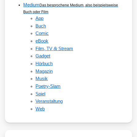
Medium
Das besprochene Medium, also beispielsweise
Buch oder Film
App
Buch
Comic
eBook
&
Film, TV
Stream
Gadget
Hörbuch
Magazin
Musik
Poetry-Slam
Spiel
Veranstaltung
Web