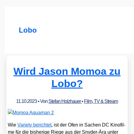
Lobo
Wird Jason Momoa zu
Lobo?
11.10.2023
• Von
Stefan Holzhauer
•
Film, TV & Stream
Wie
Varie­ty berich­tet
, ist der Ofen in Sachen DC Kino­fil­
me für die bis­he­ri­ge Rie­ge aus der Sny­der-Ära unter