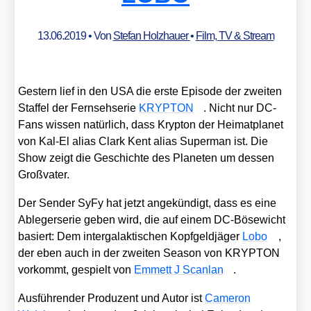
13.06.2019
• Von
Stefan Holzhauer
•
Film, TV & Stream
Ges­tern lief in den USA die ers­te Epi­so­de der zwei­ten
Staf­fel der Fern­seh­se­rie
KRYPTON
. Nicht nur DC-
Fans wis­sen natür­lich, dass Kryp­ton der Hei­mat­pla­net
von Kal-El ali­as Clark Kent ali­as Super­man ist. Die
Show zeigt die Geschich­te des Pla­ne­ten um des­sen
Groß­va­ter.
Der Sen­der SyFy hat jetzt ange­kün­digt, dass es eine
Able­ger­se­rie geben wird, die auf einem DC-Böse­wicht
basiert: Dem inter­ga­lak­ti­schen Kopf­geld­jä­ger
Lobo
,
der eben auch in der zwei­ten Sea­son von KRYPTON
vor­kommt, gespielt von
Emmett J Scan­lan
.
Aus­füh­ren­der Pro­du­zent und Autor ist
Came­ron