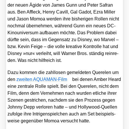
der neu­en Ägi­de von James Gunn und Peter Safran
aus. Ben Affleck, Hen­ry Cavill, Gal Gadot, Ezra Mil­ler
und Jason Mom­oa wer­den ihre bis­he­ri­gen Rol­len nicht
noch­mal über­neh­men, wäh­rend Gunn ein neu­es DC-
Kino­uni­ver­sum auf­bau­en möch­te. Das Pro­blem dabei
dürf­te sein, dass im Gegen­satz zu Dis­ney, wo Mar­vel –
bzw. Kevin Fei­ge – die vol­le krea­ti­ve Kon­trol­le hat und
Dis­ney »nur« ver­leiht, will War­ner Bros. stän­dig rein­re­
den. Was nicht hilf­reich ist.
Dazu kom­men die zahl­lo­sen gemel­de­ten Que­re­len um
den
zwei­ten AQUA­MAN-Film
bei denen Amber Heard
eine zen­tra­le Rol­le spielt. Bei den Que­re­len, nicht dem
Film, denn dem Ver­neh­men nach wur­den etli­che ihrer
Sze­nen gestri­chen, nach­dem sie den Pro­zess gegen
John­ny Depp ver­lo­ren hat­te – und Hol­ly­wood-Quel­len
zufol­ge ihre Intri­gen­spiel­chen auch am Set bei­spiels­
wei­se gegen­über Mom­oa ver­sucht hat­te.