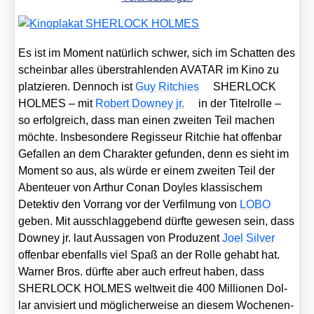
Es ist im Moment natür­lich schwer, sich im Schat­ten des
schein­bar alles über­strah­len­den AVATAR im Kino zu
plat­zie­ren. Den­noch ist
Guy Rit­chies
SHERLOCK
HOLMES – mit
Robert Dow­ney jr.
in der Titel­rol­le –
so erfolg­reich, dass man einen zwei­ten Teil machen
möch­te. Ins­be­son­de­re Regis­seur Rit­chie hat offen­bar
Gefal­len an dem Cha­rak­ter gefun­den, denn es sieht im
Moment so aus, als wür­de er einem zwei­ten Teil der
Aben­teu­er von Arthur Conan Doyl­es klas­si­schem
Detek­tiv den Vor­rang vor der Ver­fil­mung von
LOBO
geben. Mit aus­schlag­ge­bend dürf­te gewe­sen sein, dass
Dow­ney jr. laut Aus­sa­gen von Pro­du­zent
Joel Sil­ver
offen­bar eben­falls viel Spaß an der Rol­le gehabt hat.
War­ner Bros. dürf­te aber auch erfreut haben, dass
SHERLOCK HOLMES welt­weit die 400 Mil­lio­nen Dol­
lar anvi­siert und mög­li­cher­wei­se an die­sem Wochen­en­