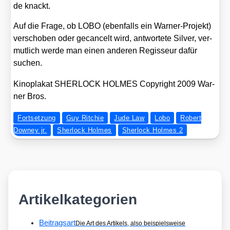
de knackt.
Auf die Fra­ge, ob LOBO (eben­falls ein War­ner-Pro­jekt)
ver­scho­ben oder gecan­celt wird, ant­wor­te­te Sil­ver, ver­
mut­lich wer­de man einen ande­ren Regis­seur dafür
suchen.
Kino­pla­kat SHERLOCK HOLMES Copy­right 2009 War­
ner Bros.
Fortsetzung
Guy Ritchie
Jude Law
Lobo
Robert
Downey jr.
Sherlock Holmes
Sherlock Holmes 2
Artikelkategorien
Beitragsart
Die Art des Artikels, also beispielsweise