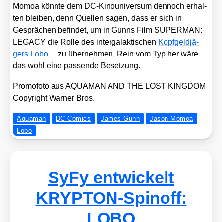
Mom­oa könn­te dem DC-Kino­uni­ver­sum den­noch erhal­
ten blei­ben, denn Quel­len sagen, dass er sich in
Gesprä­chen befin­det, um in Gunns Film SUPERMAN:
LEGACY die Rol­le des inter­ga­lak­ti­schen
Kopf­geld­jä­
gers Lobo
zu über­neh­men. Rein vom Typ her wäre
das wohl eine pas­sen­de Beset­zung.
Pro­mo­fo­to aus AQUAMAN AND THE LOST KINGDOM
Copy­right War­ner Bros.
Aquaman
DC Comics
James Gunn
Jason Momoa
Lobo
SyFy entwickelt
KRYPTON-Spinoff:
LOBO