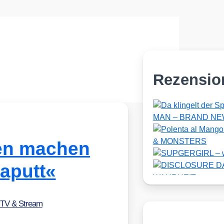
Rezensio
ien machen
aputt«
 TV & Stream