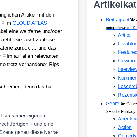
Artikelka
ng­li­chen Arti­kel mit dem
Beitragsart
Die 
er Film
CLOUD ATLAS
beispielsweise 
i eine welt­fer­ne und/​oder
Artikel
zieht. Sie lässt zahl­lo­se
Erzählu
ra­te­rie zurück … und das
Feature
 Film auf allen rele­van­ten
Gewinns
me trotz vor­han­de­ner Rips
Intervie
n …
Kommen
schrei­ben, denn das hat
Lesepro
Rezensi
Genre
Die Genre
SF oder Fantasy
dt an sei­ner eige­nen
Abenteu
ht­fer­ti­gen – und eine
Action
e Sze­ne genau die­se Nar­ra­
Comedy