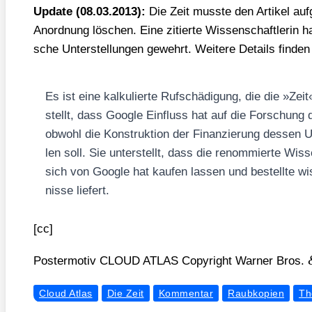
Update (08.03.2013):
Die Zeit muss­te den Arti­kel auf­
Anord­nung löschen. Eine zitier­te Wis­sen­schaft­le­rin h
sche Unter­stel­lun­gen gewehrt. Wei­te­re Details fin­de
Es ist eine kal­ku­lierte Ruf­schä­di­gung, die die »Zei
stellt, dass Goog­le Ein­fluss hat auf die For­schung 
obwohl die Kon­struk­tion der Finan­zie­rung des­sen Un
len soll. Sie unter­stellt, dass die renom­mierte Wis­s
sich von Goog­le hat kau­fen las­sen und bestell­te wis
nisse lie­fert.
[cc]
Pos­ter­mo­tiv CLOUD ATLAS Copy­right War­ner Bros.
Cloud Atlas
Die Zeit
Kommentar
Raubkopien
Th