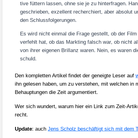
ti­ve füt­tern las­sen, ohne sie je zu hin­ter­fra­gen. Ha
geschrie­ben, exzel­lent recher­chiert, aber abso­lut un
den Schluss­fol­ge­run­gen.
Es wird nicht ein­mal die Fra­ge gestellt, ob der Film
ver­fehlt hat, ob das Markt­ing falsch war, ob nicht all
von ihrer eige­nen Bril­lanz waren. Nein, es waren di
schuld.
Den kom­plet­ten Arti­kel fin­det der geneig­te Leser auf
w
ihn gele­sen haben, um zu ver­ste­hen, mit wel­chen in m
Behaup­tun­gen die Zeit argu­men­tiert.
Wer sich wun­dert, war­um hier ein Link zum Zeit-Arti­ke
recht.
Update
: auch
Jens Scholz beschäf­tigt sich mit dem 