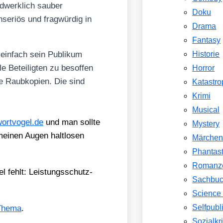
nd­werk­lich sau­ber
Doku
se­ri­ös und frag­wür­dig in
Drama
Fantasy
 ein­fach sein Publi­kum
Historie
e Betei­lig­ten zu besof­fen
Horror
e Raub­ko­pien. Die sind
Katastr
Krimi
Musical
ort​vo​gel​.de
und man soll­te
Mystery
ei­nen Augen halt­lo­sen
Märche
Phantast
Romanz
l fehlt: Leis­tungs­schutz­
Sachbu
Science 
Selfpubl
The­ma
.
Sozialkri