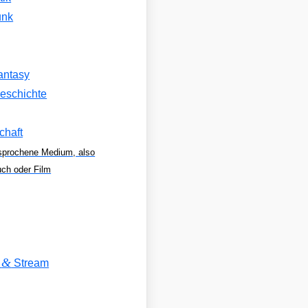
unk
antasy
eschichte
chaft
sprochene Medium, also
uch oder Film
&
V
Stream