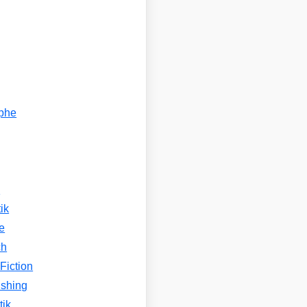
ophe
n
ik
e
ch
Fiction
ishing
tik