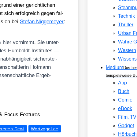
grund einer gericht­li­chen
Steamp
at sich erfolg­reich gegen fal­
Technik
n sich bei
Ste­fan Nig­ge­mey­er
:
Thriller
Urban F
t« hier vor­nimmt. Sie unter­
Wahre G
des Hum­boldt-Insti­tu­tes —
Western
ab­hän­gig­keit sicher­stel­
Wissens
en­schaft­le­rin Hof­mann
Medium
Das be
­sen­schaft­li­che Ergeb­
beispielsweise B
App
Buch
Comic
eBook
&
Focus Fea­tures
Film, T
Gadget
orsten Dewi
Wortvogel.de
Hörbuch