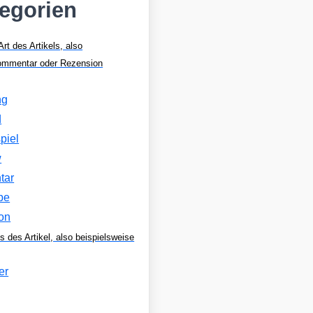
tegorien
Art des Artikels, also
Kommentar oder Rezension
ng
d
piel
w
tar
be
on
s des Artikel, also beispielsweise
er