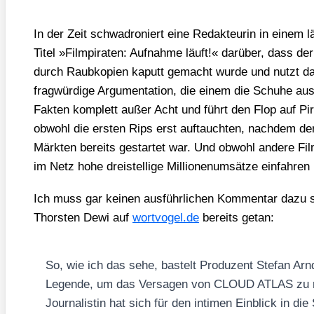
In der Zeit schwa­dro­niert eine Redak­teu­rin in einem lä
Titel »Film­pi­ra­ten: Auf­nah­me läuft!« dar­über, dass d
durch Raub­ko­pien kaputt gemacht wur­de und nutzt dabe
frag­wür­di­ge Argu­men­ta­ti­on, die einem die Schu­he aus­
Fak­ten kom­plett außer Acht und führt den Flop auf Pi
obwohl die ers­ten Rips erst auf­tauch­ten, nach­dem der
Märk­ten bereits gestar­tet war. Und obwohl ande­re Fil­
im Netz hohe drei­stel­li­ge Mil­lio­nen­um­sät­ze ein­fah­re
Ich muss gar kei­nen aus­führ­li­chen Kom­men­tar dazu 
Thors­ten Dewi auf
wort​vo​gel​.de
bereits getan:
So, wie ich das sehe, bas­telt Pro­du­zent Ste­fan Arn
Legen­de, um das Ver­sa­gen von CLOUD ATLAS zu rec
Jour­na­lis­tin hat sich für den inti­men Ein­blick in di