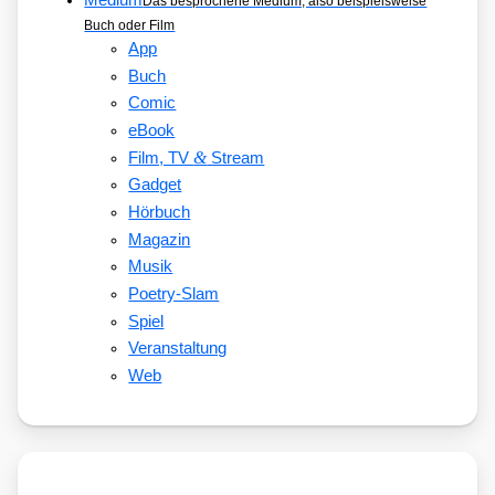
Medium
Das besprochene Medium, also beispielsweise
Buch oder Film
App
Buch
Comic
eBook
&
Film, TV
Stream
Gadget
Hörbuch
Magazin
Musik
Poetry-Slam
Spiel
Veranstaltung
Web