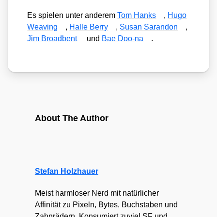
Es spie­len unter ande­rem
Tom Hanks
,
Hugo
Wea­ving
,
Hal­le Ber­ry
,
Sus­an Saran­don
,
Jim Broad­bent
und
Bae Doo-na
.
About The Author
Stefan Holzhauer
Meist harmloser Nerd mit natürlicher
Affinität zu Pixeln, Bytes, Buchstaben und
Zahnrädern. Konsumiert zuviel SF und