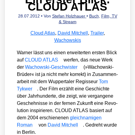
CLOUD ATLAS
28.07.2012
• Von
Stefan Holzhauer
•
Buch
,
Film, TV
& Stream
Cloud Atlas
,
David Mitchell
,
Trailer
,
Wachowskis
War­ner lässt uns einen erwei­ter­ten ers­ten Blick
auf
CLOUD ATLAS
wer­fen, das neue Werk
der
Wachow­ski-Geschwis­ter
(»Wachow­ski-
Brü­der« ist ja nicht mehr kor­rekt) in Zusam­men­
ar­beit mit dem Wup­per­ta­ler Regis­seur
Tom
Tykwer
. Der Film erzählt eine Geschich­te
über Jahr­hun­der­te, die zeigt, wie ver­gan­ge­ne
Gescheh­nis­se in der fer­nen Zukunft eine Revo­
lu­ti­on inspi­rie­ren. CLOUD ATLAS basiert auf
dem 2004 erschie­ne­nen
gleich­na­mi­gen
Roman
von
David Mit­chell
. Gedreht wur­de
in Ber­lin.