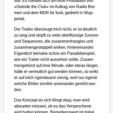
soll. Es han­delt sich um eine Pro­duk­ti­on von
»Out­side the Club« im Auf­trag von Radio Bre­
men und dem MDR für funk, gedreht in Wup­
per­tal.
Der Trai­ler über­zeugt mich nicht, er ist deut­lich
zu lang und stopft zu vie­le über­flüs­si­ge Sze­nen
und Sequen­zen, die zusam­men­hang­los und
zusam­men­ge­stop­pelt wir­ken, hin­ter­ein­an­der.
Eigent­lich bei­na­he schon ein Para­de­bei­spiel,
wie ein Trai­ler nicht aus­se­hen soll­te. Zusam­
men­ge­kürzt auf eine Minu­te, oder etwas län­ger,
hät­te er ver­mut­lich gut wer­den kön­nen, so wirkt
er auf mich irgend­wann ner­vig, weil nur irgend­
wel­che Bil­der sinn­frei anein­an­der gereiht wer­
den.
Das Kon­zept an sich klingt okay, man wird
abwar­ten müs­sen, ob es das Ver­spro­che­ne
wird hal­ten kön­nen. Bemer­kens­wert ist dabei