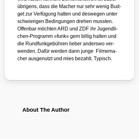
übri­gens, dass die Macher nur sehr wenig Bud­
get zur Ver­fü­gung hat­ten und des­we­gen unter
schwie­ri­gen Bedin­gun­gen dre­hen muss­ten.
Offen­bar möch­ten ARD und ZDF ihr Jugend­li­
chen-Pro­gramm »funk« gern bil­lig hal­ten und
die Rund­funk­ge­büh­ren lie­ber anders­wo ver­
wen­den. Dafür wer­den dann jun­ge Fil­me­ma­
cher aus­ge­nutzt und mies bezahlt. Typisch.
About The Author