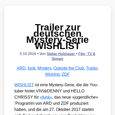
Trailer zur
deutschen
Mystery-Serie
WISHLIST
5.10.2016
• Von
Stefan Holzhauer
•
Film, TV &
Stream
ARD
,
funk
,
Mystery
,
Outside the Club
,
Trailer
,
Wishlist
,
ZDF
WISHLIST
ist eine Mys­tery-Serie, die die You­
&
tuber hin­ter VIVI
DENNY und HELLO
CHRISSY für
»funk«
, das neue »jugend­li­che«
‘Pro­gramm von ARD und ZDF pro­du­ziert
haben, und die am 27. Okto­ber 2017 star­ten