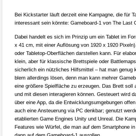
Bei Kick­star­ter läuft der­zeit eine Kam­pa­gne, die für Ta
inter­es­sant sein könn­te: Gameboard‑1 von The Last
Dabei han­delt es sich im Prin­zip um ein Tablet im Fo
x 41 cm, mit einer Auf­lö­sung von 1920 x 1920 Pixeln), d
oder Table­top-Ober­flä­chen dar­stel­len kann. Für ela­b
klein, aber für klas­si­sche Brett­spie­le oder Batt­le­ma
sicher­lich ein nütz­li­ches Hilfs­mit­tel – hat man genu
blem aller­dings lösen, denn man kann meh­rer Game­bo
eine grö­ße­re Spiel­flä­che zu erzeu­gen. Das Brett soll 
und mit die­sen inter­agie­ren kön­nen. Gesteu­ert wird da
über eine App, da die Ent­wick­lungs­um­ge­bun­gen offen 
auch eine Ansteue­rung via PC denk­bar; genutzt wer­den
eta­blier­ten Game Engi­nes Unity und Unre­al. Die Kam­pa
Fea­tures wie Wür­fel, die man auf dem Smart­phone in 
dann auf dem Gameboard‑1 aus­rol­len.