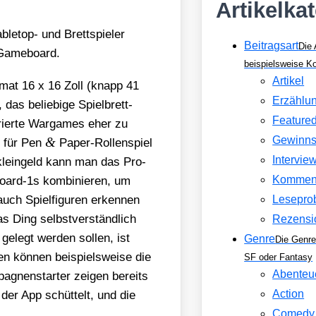
Artikelka
ble­top- und Brett­spie­ler
Beitragsart
Die 
 Game­board.
beispielsweise 
Artikel
r­mat 16 x 16 Zoll (knapp 41
Erzählu
as belie­bi­ge Spiel­brett-
Feature
o­rier­te War­games eher zu
Gewinns
&
ps für Pen
Paper-Rol­len­spiel
Intervie
g klein­geld kann man das Pro­
Kommen
ard-1s kom­bi­nie­ren, um
auch Spiel­fi­gu­ren erken­nen
Lesepro
s Ding selbst­ver­ständ­lich
Rezensi
gelegt wer­den sol­len, ist
Genre
Die Genre
 kön­nen bei­spiels­wei­se die
SF oder Fantasy
Abenteu
­gnen­star­ter zei­gen bereits
Action
der App schüt­telt, und die
Comedy