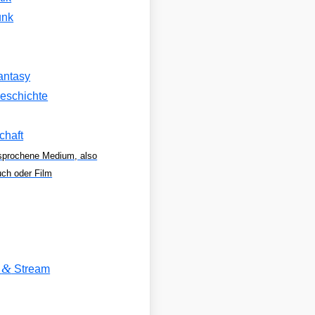
unk
antasy
eschichte
chaft
sprochene Medium, also
uch oder Film
&
V
Stream