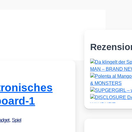
Rezensio
tronisches
board‑1
adget
,
Spiel