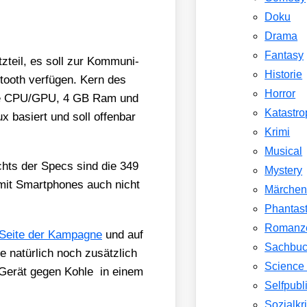
Doku
Drama
Fantasy
z­teil, es soll zur Kom­mu­ni­
Historie
ooth ver­fü­gen. Kern des
Horror
ier­te CPU/​GPU, 4 GB Ram und
Katastr
 basiert und soll offen­bar
Krimi
Musical
sichts der Specs sind die 349
Mystery
h mit Smart­phones auch nicht
Märche
Phantast
Romanz
-Sei­te der Kam­pa­gne
und auf
Sachbu
e natür­lich noch zusätz­lich
Science 
s Gerät gegen Koh­le in einem
Selfpubl
Sozialkri