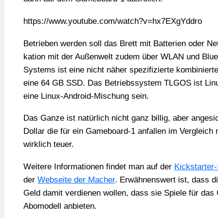
https://​www​.you​tube​.com/​w​a​t​c​h​?​v​=​h​x​7​E​X​g​Y​d​dro
Betrie­ben wer­den soll das Brett mit Bat­te­rien oder Net
ka­ti­on mit der Außen­welt zudem über WLAN und Blue­t
Sys­tems ist eine nicht näher spe­zi­fi­zier­te kom­bi­n
eine 64 GB SSD. Das Betriebs­sys­tem TLGOS ist Linux
eine Linux-Android-Mischung sein.
Das Gan­ze ist natür­lich nicht ganz bil­lig, aber ange­
Dol­lar die für ein Gameboard‑1 anfal­len im Ver­gleic
wirk­lich teu­er.
Wei­te­re Infor­ma­tio­nen fin­det man auf der
Kick­star­ter
der
Web­sei­te der Macher
. Erwäh­nens­wert ist, dass di
Geld damit ver­die­nen wol­len, dass sie Spie­le für da
Abo­mo­dell anbie­ten.