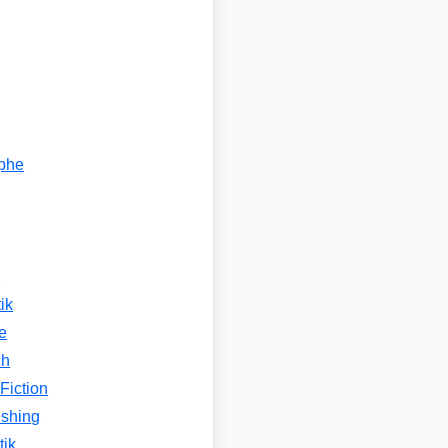
ophe
n
ik
e
ch
Fiction
ishing
tik