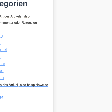
tegorien
Art des Artikels, also
Kommentar oder Rezension
ng
d
piel
w
tar
be
on
s des Artikel, also beispielsweise
er