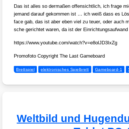
Das ist alles so der­ma­ßen offen­sicht­lich, ich fra­ge 
jemand dar­auf gekom­men ist … ich weiß dass es Lösu
face gab, das ist aber eben viel zu teu­er, oder auch mi
sche gerich­tet waren, da ist der Ein­rich­tungs­auf­wand 
https://​www​.you​tube​.com/​w​a​t​c​h​?​v​=​e​8​o​l​J​D​3​I​xZg
Pro­mo­fo­to Copy­right The Last Game­board
Brettspiel
elektronisches Spielbrett
Gameboard-1
Weltbild und Hugendu