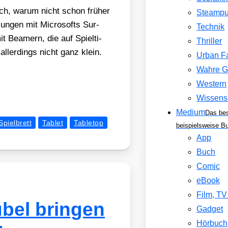
mich, war­um nicht schon frü­her
Steamp
n­gen mit Micro­softs Sur­
Technik
t Bea­mern, die auf Spiel­ti­
Thriller
aller­dings nicht ganz klein.
Urban F
Wahre G
Western
Wissens
Medium
Das be
Spielbrett
Tablet
Tabletop
beispielsweise B
App
Buch
Comic
eBook
Film, T
bel bringen
Gadget
Hörbuch