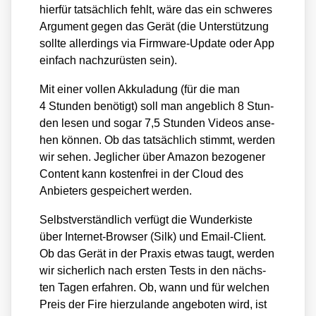
hier­für tat­säch­lich fehlt, wäre das ein schwe­res
Argu­ment gegen das Gerät (die Unter­stüt­zung
soll­te aller­dings via Firm­ware-Update oder App
ein­fach nach­zu­rüs­ten sein).
Mit einer vol­len Akku­la­dung (für die man
4 Stun­den benö­tigt) soll man angeb­lich 8 Stun­
den lesen und sogar 7,5 Stun­den Vide­os anse­
hen kön­nen. Ob das tat­säch­lich stimmt, wer­den
wir sehen. Jeg­li­cher über Ama­zon bezo­ge­ner
Con­tent kann kos­ten­frei in der Cloud des
Anbie­ters gespei­chert wer­den.
Selbst­ver­ständ­lich ver­fügt die Wun­der­kis­te
über Inter­net-Brow­ser (Silk) und Email-Cli­ent.
Ob das Gerät in der Pra­xis etwas taugt, wer­den
wir sicher­lich nach ers­ten Tests in den nächs­
ten Tagen erfah­ren. Ob, wann und für wel­chen
Preis der Fire hier­zu­lan­de ange­bo­ten wird, ist