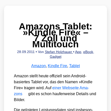
Amazons Tablet:
»Kindle Fire« –
7 Zoll und
Multitouch
28.09.2011
• Von
Stefan Holzhauer
•
App
,
eBook
,
Gadget
Amazon
,
Kindle Fire
,
Tablet
Ama­zon stellt heu­te offi­zi­ell sein Android-
basier­tes Tablet vor, das den Namen »Kind­le
Fire« tra­gen wird. Auf
einer Web­sei­te Ama­
zons
gibt es schon hau­fen­wei­se Details und
Bil­der.
Die gelis­te­ten Leis­tungs­da­ten sind ins­be­son­