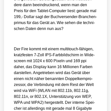
de­re dann beein­dru­ckend, wenn man den
Preis für den Tablet-Com­pu­ter liest: gera­de mal
199,- Dol­lar sagt der Buch­ver­sen­der-Bran­chen­
pri­mus für das Gerät an. Wie sehen die tech­ni­
schen Daten denn nun aus?
Der Fire kommt mit einem mul­ti­touch-fähi­gen,
kratz­fes­ten 7‑Zoll IPS-Farb­bild­schirm in Wide­
screen mit 1024 x 600 Pixeln und 169 ppi
daher, das Dis­play kann 16 Mil­lio­nen Far­ben
dar­stel­len. Ange­trie­ben wird das Gerät über
einen nicht näher benann­ten Dop­pel­kern­pro­
zes­sor, die Ver­bin­dung mit dem Rest der Welt
wird via WiFi (WLAN mit 802.11b, 802.11g,
802.11n, or 802.1X, Unter­stüt­zung von WEP,
WPA und WPA2) her­ge­stellt. Der inter­ne Spei­
cher ist aller­dings mit gera­de mal 8 Giga­byte