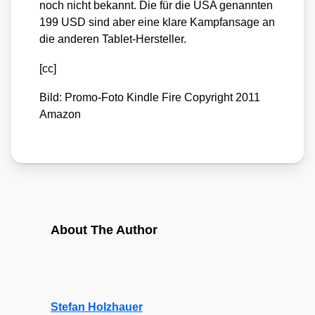
noch nicht bekannt. Die für die USA genann­ten
199 USD sind aber eine kla­re Kampf­an­sa­ge an
die ande­ren Tablet-Her­stel­ler.
[cc]
Bild: Pro­mo-Foto Kind­le Fire Copy­right 2011
Ama­zon
About The Author
Stefan Holzhauer