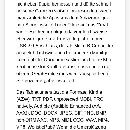
nicht eben üppig bemes­sen und dürf­te schnell
an sei­ne Gren­zen sto­ßen, ins­be­son­de­re wenn
man zahl­rei­che Apps aus dem Ama­zon-eige­
nen Store instal­liert oder Fil­me auf das Gerät
wirft – Bücher benö­ti­gen da ver­gleichs­wei­se
eher weni­ger Platz. Fire ver­fügt über einen
USB‑2.0‑Anschluss, der als Micro-B-Con­nec­tor
aus­ge­führt ist (wie auch bei ande­ren Mobil­ge­
rä­ten üblich). Dane­ben exis­tiert auch eine Klin­
ken­buch­se für Kopf­hö­rer­an­schluss und an der
obe­ren Gerä­te­sei­te sind zwei Laut­spre­cher für
Ste­reo­wie­der­ga­be instal­liert.
Das Tablet unter­stützt die For­ma­te: Kind­le
(AZW), TXT, PDF, unpro­tec­ted MOBI, PRC
natively, Audi­ble (Audi­ble Enhan­ced (AA,
AAX)), DOC, DOCX, JPEG, GIF, PNG, BMP,
non-DRM AAC, MP3, MIDI, OGG, WAV, MP4,
VP8. Wo ist ePub? Wenn die Unter­stüt­zung