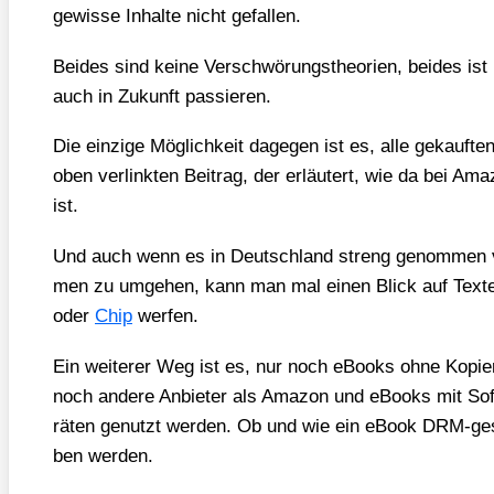
gewis­se Inhal­te nicht gefal­len.
Bei­des sind kei­ne Ver­schwö­rungs­theo­rien, bei­des ist
auch in Zukunft pas­sie­ren.
Die ein­zi­ge Mög­lich­keit dage­gen ist es, alle gekauf­t
oben ver­link­ten Bei­trag, der erläu­tert, wie da bei A
ist.
Und auch wenn es in Deutsch­land streng genom­men ver
men zu umge­hen, kann man mal einen Blick auf Tex­te 
oder
Chip
wer­fen.
Ein wei­te­rer Weg ist es, nur noch eBooks ohne Kopie
noch ande­re Anbie­ter als Ama­zon und eBooks mit Sof
rä­ten genutzt wer­den. Ob und wie ein eBook DRM-ge
ben wer­den.