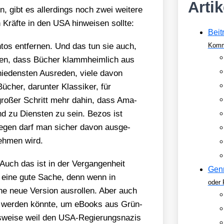
Arti
 gibt es aller­dings noch zwei wei­te­re
 Kräf­te in den USA hin­wei­sen soll­te:
Beit
tos ent­fer­nen. Und das tun sie auch,
Komm
­men, dass Bücher klamm­heim­lich aus
e­dens­ten Aus­re­den, vie­le davon
ücher, dar­un­ter Klas­si­ker, für
 gro­ßer Schritt mehr dahin, dass Ama­
d zu Diens­ten zu sein. Bezos ist
we­gen darf man sicher davon aus­ge­
neh­men wird.
Auch das ist in der Ver­gan­gen­heit
Gen
ch eine gute Sache, denn wenn in
oder 
e neue Ver­si­on aus­rol­len. Aber auch
t wer­den könn­te, um eBooks aus Grün­
els­wei­se weil den USA-Regie­rungs­na­zis