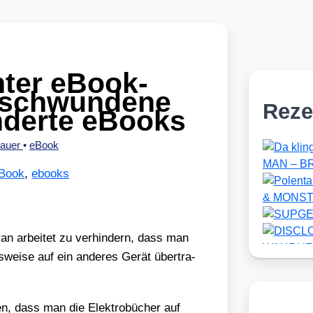
ter eBook-
rschwundene
Reze
änderte eBooks
hauer
•
eBook
Book
,
ebooks
an arbei­tet zu ver­hin­dern, dass man
­wei­se auf ein ande­res Gerät über­tra­
­len, dass man die Elek­tro­bü­cher auf