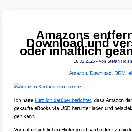
Amazons entfern
Download und ve
oder inhaltlich ge
18.02.2025
• Von
Stefan Holz
Amazon
,
Download
,
DRM
,
e
Ich hat­te
kürz­lich dar­über berich­tet
, dass Ama­zon dar­
gekauf­te eBooks via USB her­un­ter laden und bei­spiels
gen kann.
Vom offen­sicht­li­chen Hin­ter­grund, ver­hin­dern zu wol