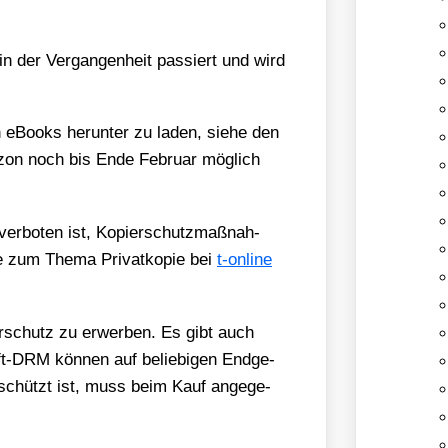
 in der Ver­gan­gen­heit pas­siert und wird
en eBooks her­un­ter zu laden, sie­he den
ma­zon noch bis Ende Febru­ar mög­lich
­bo­ten ist, Kopier­schutz­maß­nah­
zum The­ma Pri­vat­ko­pie bei
t‑online
r­schutz zu erwer­ben. Es gibt auch
t-DRM kön­nen auf belie­bi­gen End­ge­
schützt ist, muss beim Kauf ange­ge­