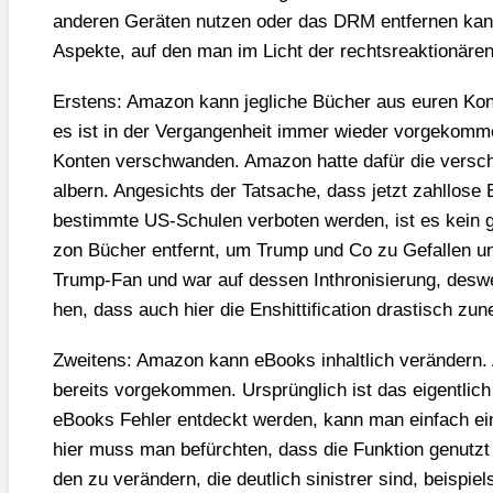
ande­ren Gerä­ten nut­zen oder das DRM ent­fer­nen kann,
Aspek­te, auf den man im Licht der rechts­re­ak­tio­nä­ren
Ers­tens: Ama­zon kann jeg­li­che Bücher aus euren Kon­
es ist in der Ver­gan­gen­heit immer wie­der vor­ge­kom
Kon­ten ver­schwan­den. Ama­zon hat­te dafür die ver­schi
albern. Ange­sichts der Tat­sa­che, dass jetzt zahl­lo­se B
bestimm­te US-Schu­len ver­bo­ten wer­den, ist es kein
zon Bücher ent­fernt, um Trump und Co zu Gefal­len un
Trump-Fan und war auf des­sen Inthro­ni­sie­rung, des­
hen, dass auch hier die Ens­hit­ti­fi­ca­ti­on dras­tisch zu
Zwei­tens: Ama­zon kann eBooks inhalt­lich ver­än­dern. 
bereits vor­ge­kom­men. Ursprüng­lich ist das eigent­li
eBooks Feh­ler ent­deckt wer­den, kann man ein­fach ein
hier muss man befürch­ten, dass die Funk­ti­on genutz
den zu ver­än­dern, die deut­lich sinis­trer sind, bei­spi