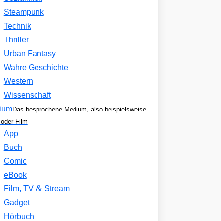
Steampunk
Technik
Thriller
Urban Fantasy
Wahre Geschichte
Western
Wissenschaft
ium
Das besprochene Medium, also beispielsweise
oder Film
App
Buch
Comic
eBook
&
Film, TV
Stream
Gadget
Hörbuch