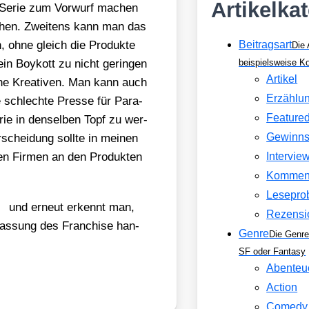
Artikelka
-Serie zum Vor­wurf machen
­hen. Zwei­tens kann man das
n, ohne gleich die Pro­duk­te
Beitragsart
Die 
in Boy­kott zu nicht gerin­gen
beispielsweise 
Artikel
ene Krea­ti­ven. Man kann auch
Erzählu
 schlech­te Pres­se für Para­
Feature
e in den­sel­ben Topf zu wer­
Gewinns
­schei­dung soll­te in mei­nen
den Fir­men an den Pro­duk­ten
Intervie
Kommen
Lesepro
und erneut erkennt man,
Rezensi
 Fas­sung des Fran­chise han­
Genre
Die Genre
SF oder Fantasy
Abenteu
Action
Comedy