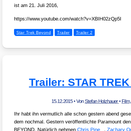
ist am 21. Juli 2016,
https://​www​.you​tube​.com/​w​a​t​c​h​?​v​=​X​B​I​H​0​2​z​Q​p5I
Star Trek Beyond
Trailer
Trailer 2
Trailer: STAR TR
15.12.2015
• Von
Stefan Holzhauer
•
Film
Ihr habt ihn ver­mut­lich alle schon ges­tern abend gese­
dem noch­mal. Ges­tern ver­öf­fent­lich­te Para­mount de
BEYOND. Natür­lich neh­men
Chris Pine
,
Zacha­ry Qu