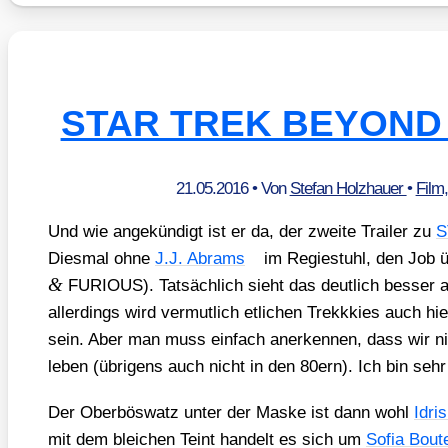
STAR TREK BEYOND Tr
21.05.2016
• Von
Stefan Holzhauer
•
Film
Und wie ange­kün­digt ist er da, der zwei­te Trai­ler zu
S
Dies­mal ohne
J.J. Abrams
im Regie­stuhl, den Job
&
FURIOUS). Tat­säch­lich sieht das deut­lich bes­ser au
aller­dings wird ver­mut­lich etli­chen Trekkkies auch hi
sein. Aber man muss ein­fach aner­ken­nen, dass wir ni
leben (übri­gens auch nicht in den 80ern). Ich bin seh
Der Ober­bös­watz unter der Mas­ke ist dann wohl
Idri
mit dem blei­chen Teint han­delt es sich um
Sofia Bou­te