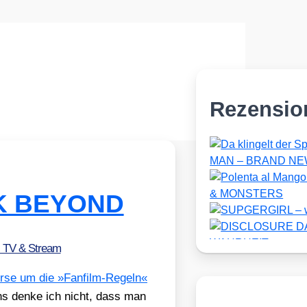
Rezensio
EK BEYOND
, TV & Stream
er­se um die »Fan­film-Regeln«
ens den­ke ich nicht, dass man