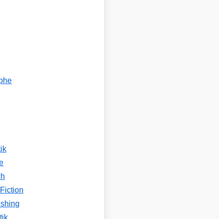
ophe
n
ik
e
ch
Fiction
ishing
tik