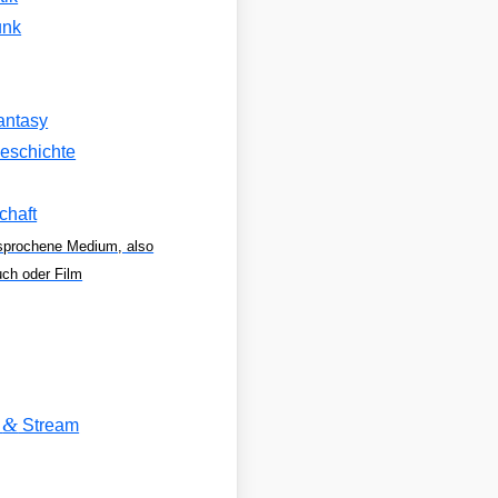
unk
antasy
eschichte
chaft
sprochene Medium, also
uch oder Film
&
V
Stream