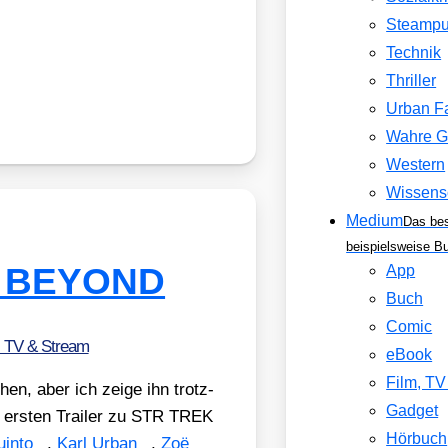
Steamp
Technik
Thriller
Urban F
Wahre G
Western
Wissens
Medium
Das be
beispielsweise B
EK BEYOND
App
Buch
Comic
, TV & Stream
eBook
Film, T
hen, aber ich zei­ge ihn trotz­
Gadget
n ers­ten Trai­ler zu STR TREK
Hörbuch
in­to
,
Karl Urban
,
Zoë