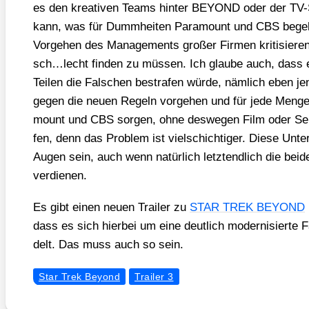
es den krea­ti­ven Teams hin­ter BEYOND oder der TV
kann, was für Dumm­hei­ten Para­mount und CBS bege
Vor­ge­hen des Manage­ments gro­ßer Fir­men kri­ti­sie­re
sch…lecht fin­den zu müs­sen. Ich glau­be auch, dass e
Tei­len die Fal­schen bestra­fen wür­de, näm­lich eben j
gegen die neu­en Regeln vor­ge­hen und für jede Men­ge
mount und CBS sor­gen, ohne des­we­gen Film oder Seri
fen, denn das Pro­blem ist viel­schich­ti­ger. Die­se Unter
Augen sein, auch wenn natür­lich letzt­end­lich die bei­
ver­die­nen.
Es gibt einen neu­en Trai­ler zu
STAR TREK BEYOND
dass es sich hier­bei um eine deut­lich moder­ni­sier­te
delt. Das muss auch so sein.
Star Trek Beyond
Trailer 3