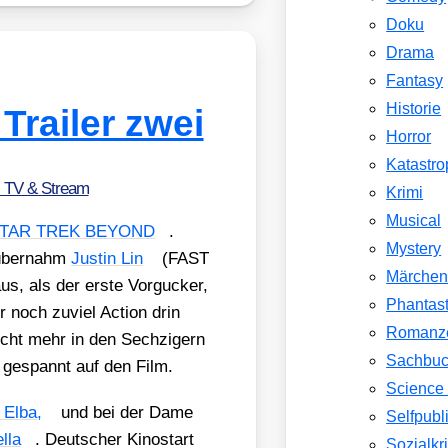
Doku
Drama
Fantasy
Historie
ailer zwei
Horror
Katastr
, TV & Stream
Krimi
Musical
TAR TREK BEYOND
.
Mystery
 über­nahm
Jus­tin Lin
(FAST
Märche
s, als der ers­te Vor­gu­cker,
Phantast
er noch zuviel Action drin
Romanz
cht mehr in den Sech­zi­gern
Sachbu
r gespannt auf den Film.
Science 
s Elba,
und bei der Dame
Selfpubl
l­la
. Deut­scher Kino­start
Sozialkri