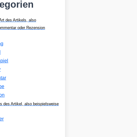
tegorien
Art des Artikels, also
Kommentar oder Rezension
ng
d
piel
w
tar
be
on
s des Artikel, also beispielsweise
er