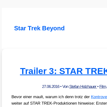
Star Trek Beyond
Trailer 3: STAR TR
27.06.2016
• Von
Stefan Holzhauer
•
Film
Bevor einer mault, war­um ich denn trotz der
Kon­tro­v
wei­ter auf STAR TREK-Pro­duk­tio­nen hin­wei­se: Ers­t