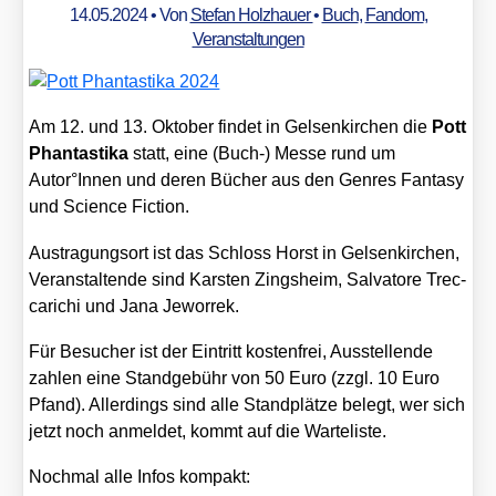
14.05.2024
• Von
Stefan Holzhauer
•
Buch
,
Fandom
,
Veranstaltungen
Am 12. und 13. Okto­ber fin­det in Gel­sen­kir­chen die
Pott
Phan­tas­tika
statt, eine (Buch-) Mes­se rund um
Autor°Innen und deren Bücher aus den Gen­res Fan­ta­sy
und Sci­ence Fic­tion.
Aus­tra­gungs­ort ist das Schloss Horst in Gel­sen­kir­chen,
Ver­an­stal­ten­de sind Kars­ten Zings­heim, Sal­va­to­re Trec­
ca­ri­chi und Jana Jewor­rek.
Für Besu­cher ist der Ein­tritt kos­ten­frei, Aus­stel­len­de
zah­len eine Stand­ge­bühr von 50 Euro (zzgl. 10 Euro
Pfand). Aller­dings sind alle Stand­plät­ze belegt, wer sich
jetzt noch anmel­det, kommt auf die War­te­lis­te.
Noch­mal alle Infos kom­pakt: