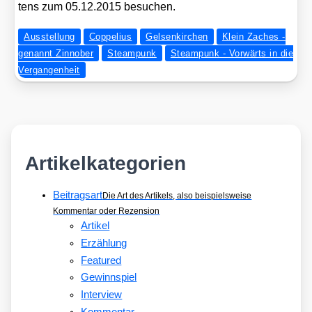
tens zum 05.12.2015 besu­chen.
Ausstellung
Coppelius
Gelsenkirchen
Klein Zaches -
genannt Zinnober
Steampunk
Steampunk - Vorwärts in die
Vergangenheit
Artikelkategorien
Beitragsart
Die Art des Artikels, also beispielsweise
Kommentar oder Rezension
Artikel
Erzählung
Featured
Gewinnspiel
Interview
Kommentar