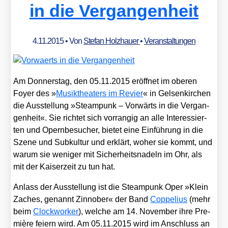
in die Vergangenheit
4.11.2015
• Von
Stefan Holzhauer
•
Veranstaltungen
Am Don­ners­tag, den 05.11.2015 eröff­net im obe­ren
Foy­er des »
Musik­thea­ters im Revier
« in Gel­sen­kir­chen
die Aus­stel­lung »Steam­punk – Vor­wärts in die Ver­gan­
gen­heit«. Sie rich­tet sich vor­ran­gig an alle Inter­es­sier­
ten und Opern­be­su­cher, bie­tet eine Ein­füh­rung in die
Sze­ne und Sub­kul­tur und erklärt, woher sie kommt, und
war­um sie weni­ger mit Sicher­heits­na­deln im Ohr, als
mit der Kai­ser­zeit zu tun hat.
Anlass der Aus­stel­lung ist die Steam­punk Oper »Klein
Zaches, genannt Zin­no­ber« der Band
Cop­pe­li­us
(mehr
beim
Clock­wor­ker
), wel­che am 14. Novem­ber ihre Pre­
miè­re fei­ern wird. Am 05.11.2015 wird im Anschluss an