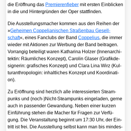
die Eröff­nung das
Pre­mie­ren­fie­ber
mit ers­ten Ein­bli­cken
in die und Hin­ter­grün­den der Oper statt­fin­den.
Die Aus­stel­lungs­ma­cher kom­men aus den Rei­hen der
»
Gehei­men Cop­pe­lia­ni­schen Stra­ßen­bau Gesell­
schaft
«, eines Fan­clubs der Band
Cop­pe­li­us
, die immer
wie­der mit Aktio­nen zur Wer­bung der Band bei­tra­gen.
Vor­ran­gig betei­ligt waren Katha­ri­na Hol­zer (Innen­ar­chi­
tek­tin: Räum­li­ches Kon­zept), Caro­lin Gla­ser (Gra­fik­de­
si­gne­rin: gra­fi­sches Kon­zept) und Cla­ra Lina Wirz (Kul­
tur­anthro­po­lo­gin: inhalt­li­ches Kon­zept und Koor­di­na­ti­
on).
Zu Eröff­nung sind herz­lich alle inter­es­sier­ten Steam­
punks und (noch-)Nicht-Steampunks ein­ge­la­den, ger­ne
auch in pas­sen­der Gewan­dung. Neben einer kur­zen
Ein­füh­rung ste­hen die Macher für Fra­gen zur Ver­fü­
gung. Die Ver­an­stal­tung beginnt um 17:30 Uhr, der Ein­
tritt ist frei. Die Aus­stel­lung selbst kann man bis min­des­