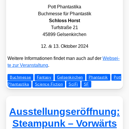
Pott Phan­tas­tika
Buch­mes­se für Phan­tas­tik
Schloss Horst
Turf­stra­ße 21
45899 Gel­sen­kir­chen
&
12.
13. Okto­ber 2024
Wei­te­re Infor­ma­tio­nen fin­det man auch auf der
Web­sei­
te zur Ver­an­stal­tung
.
Buchmesse
Fantasy
Gelsenkirchen
Phantastik
Pott
Phantastika
Science Fiction
SciFi
SF
Ausstellungseröffnung:
Steampunk – Vorwärts