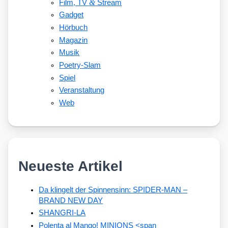
&
Film, TV
Stream
Gadget
Hörbuch
Magazin
Musik
Poetry-Slam
Spiel
Veranstaltung
Web
Neueste Artikel
Da klingelt der Spinnensinn: SPIDER-MAN –
BRAND NEW DAY
SHANGRI-LA
Polenta al Mango! MINIONS <span