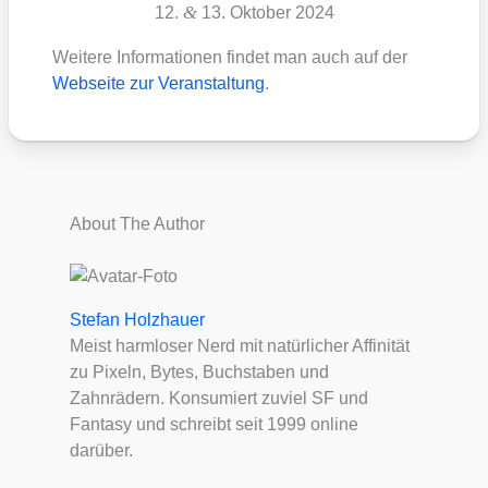
&
12.
13. Okto­ber 2024
Wei­te­re Infor­ma­tio­nen fin­det man auch auf der
Web­sei­te zur Ver­an­stal­tung
.
About The Author
Stefan Holzhauer
Meist harmloser Nerd mit natürlicher Affinität
zu Pixeln, Bytes, Buchstaben und
Zahnrädern. Konsumiert zuviel SF und
Fantasy und schreibt seit 1999 online
darüber.