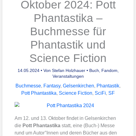
Oktober 2024: Pott
Phantastika –
Buchmesse für
Phantastik und
Science Fiction
14.05.2024
• Von
Stefan Holzhauer
•
Buch
,
Fandom
,
Veranstaltungen
Buchmesse
,
Fantasy
,
Gelsenkirchen
,
Phantastik
,
Pott Phantastika
,
Science Fiction
,
SciFi
,
SF
Am 12. und 13. Okto­ber fin­det in Gel­sen­kir­chen
die
Pott Phan­tas­tika
statt, eine (Buch-) Mes­se
rund um Autor°Innen und deren Bücher aus den