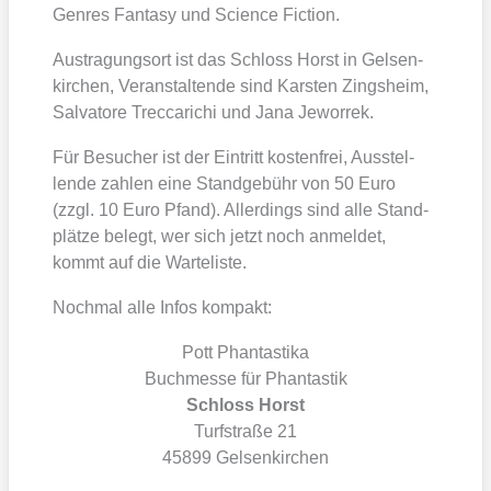
Gen­res Fan­ta­sy und Sci­ence Fic­tion.
Aus­tra­gungs­ort ist das Schloss Horst in Gel­sen­
kir­chen, Ver­an­stal­ten­de sind Kars­ten Zings­heim,
Sal­va­to­re Trec­ca­ri­chi und Jana Jewor­rek.
Für Besu­cher ist der Ein­tritt kos­ten­frei, Aus­stel­
len­de zah­len eine Stand­ge­bühr von 50 Euro
(zzgl. 10 Euro Pfand). Aller­dings sind alle Stand­
plät­ze belegt, wer sich jetzt noch anmel­det,
kommt auf die War­te­lis­te.
Noch­mal alle Infos kom­pakt:
Pott Phan­tas­tika
Buch­mes­se für Phan­tas­tik
Schloss Horst
Turf­stra­ße 21
45899 Gel­sen­kir­chen