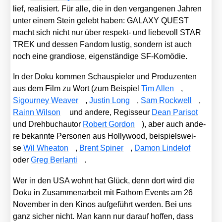
lief, rea­li­siert. Für alle, die in den ver­gan­ge­nen Jah­ren
unter einem Stein gelebt haben: GALAXY QUEST
macht sich nicht nur über respekt- und lie­be­voll STAR
TREK und des­sen Fan­dom lus­tig, son­dern ist auch
noch eine gran­dio­se, eigen­stän­di­ge SF-Komö­die.
In der Doku kom­men Schau­spie­ler und Pro­du­zen­ten
aus dem Film zu Wort (zum Bei­spiel
Tim Allen
,
Sigour­ney Wea­ver
,
Jus­tin Long
,
Sam Rock­well
,
Rainn Wil­son
und ande­re, Regis­seur
Dean Par­isot
und Dreh­buch­au­tor
Robert Gor­don
), aber auch ande­
re bekann­te Per­so­nen aus Hol­ly­wood, bei­spiels­wei­
se
Wil Whea­ton
,
Brent Spi­ner
,
Damon Linde­l­of
oder
Greg Ber­lan­ti
.
Wer in den USA wohnt hat Glück, denn dort wird die
Doku in Zusam­men­ar­beit mit Fathom Events am 26
Novem­ber in den Kinos auf­ge­führt wer­den. Bei uns
ganz sicher nicht. Man kann nur dar­auf hof­fen, dass