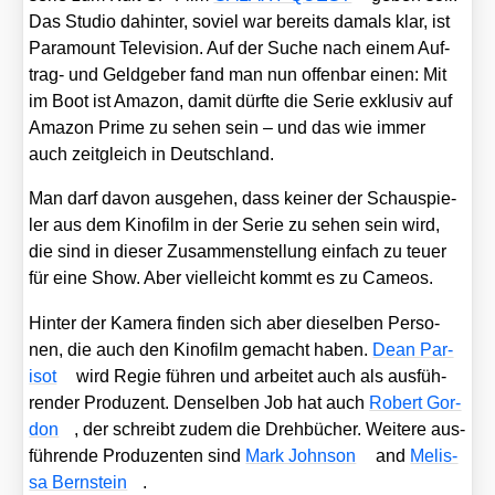
Das Stu­dio dahin­ter, soviel war bereits damals klar, ist
Para­mount Tele­vi­si­on. Auf der Suche nach einem Auf­
trag- und Geld­ge­ber fand man nun offen­bar einen: Mit
im Boot ist Ama­zon, damit dürf­te die Serie exklu­siv auf
Ama­zon Prime zu sehen sein – und das wie immer
auch zeit­gleich in Deutsch­land.
Man darf davon aus­ge­hen, dass kei­ner der Schau­spie­
ler aus dem Kino­film in der Serie zu sehen sein wird,
die sind in die­ser Zusam­men­stel­lung ein­fach zu teu­er
für eine Show. Aber viel­leicht kommt es zu Came­os.
Hin­ter der Kame­ra fin­den sich aber die­sel­ben Per­so­
nen, die auch den Kino­film gemacht haben.
Dean Par­
isot
wird Regie füh­ren und arbei­tet auch als aus­füh­
ren­der Pro­du­zent. Den­sel­ben Job hat auch
Robert Gor­
don
, der schreibt zudem die Dreh­bü­cher. Wei­te­re aus­
füh­ren­de Pro­du­zen­ten sind
Mark John­son
and
Melis­
sa Bern­stein
.