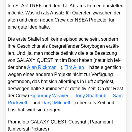
len STAR TREK und den J.J. Abrams-Fil­men dar­stel­len
möch­te. Was ich als Ansatz für Que­re­len zwi­schen der
alten und einer neu­en Crew der NSEA Pro­tec­tor für
eine gute Idee hal­te.
Die ers­te Staf­fel soll kei­ne epi­so­dische sein, son­dern
ihre Geschich­te als über­grei­fen­der Sto­ry­bo­gen erzäh­
len. Und, ja, man möch­te defi­ni­tiv die alte Beset­zung
von GALAXY QUEST mit im Boot haben (natür­lich lei­
der ohne
Alan Rick­man
).
Tim Allen
hät­te eigent­lich
wegen eines ande­ren Pro­jekts nicht zur Ver­fü­gung
gestan­den, das hat sich aller­dings in Luft auf­ge­löst,
des­we­gen hät­te zumin­dest er defi­ni­tiv Zeit. Ob der Rest
der Crew (
Sigour­ney Wea­ver
,
Tony Shal­houb
,
Sam
Rock­well
und
Daryl Mit­chell
) eben­falls Zeit und
Lust hat, wird sich zei­gen.
Pro­mo­fo­to GALAXY QUEST Copy­right Para­mount
(Uni­ver­sal Pic­tures)