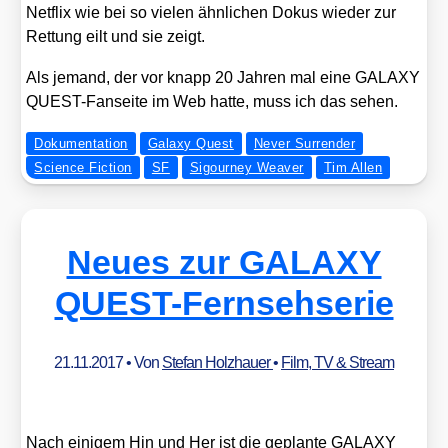
Net­flix wie bei so vie­len ähn­li­chen Dokus wie­der zur
Ret­tung eilt und sie zeigt.
Als jemand, der vor knapp 20 Jah­ren mal eine GALAXY
QUEST-Fan­sei­te im Web hat­te, muss ich das sehen.
Dokumentation
Galaxy Quest
Never Surrender
Science Fiction
SF
Sigourney Weaver
Tim Allen
Neues zur GALAXY
QUEST-Fernsehserie
21.11.2017
• Von
Stefan Holzhauer
•
Film, TV & Stream
Nach eini­gem Hin und Her ist die geplan­te GALAXY