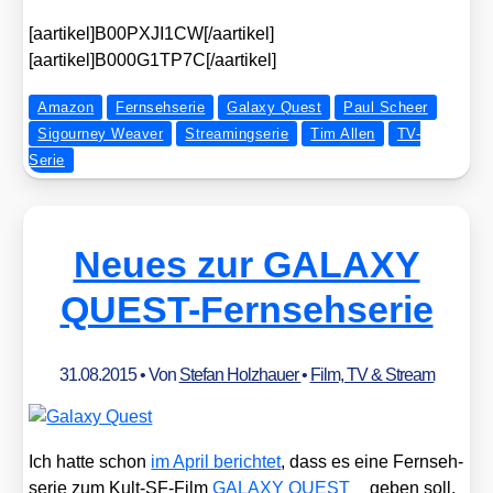
[aartikel]B00PXJI1CW[/aartikel]
[aartikel]B000G1TP7C[/aartikel]
Amazon
Fernsehserie
Galaxy Quest
Paul Scheer
Sigourney Weaver
Streamingserie
Tim Allen
TV-
Serie
Neues zur GALAXY
QUEST-Fernsehserie
31.08.2015
• Von
Stefan Holzhauer
•
Film, TV & Stream
Ich hat­te schon
im April berich­tet
, dass es eine Fern­seh­
se­rie zum Kult-SF-Film
GALAXY QUEST
geben soll.