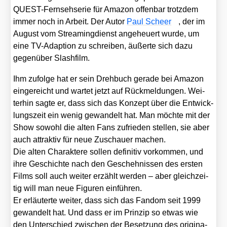
QUEST-Fern­seh­se­rie für Ama­zon offen­bar trotz­dem
immer noch in Arbeit. Der Autor
Paul Scheer
, der im
August vom Strea­ming­dienst ange­heu­ert wur­de, um
eine TV-Adap­ti­on zu schrei­ben, äußer­te sich dazu
gegen­über Slash­film.
Ihm zufol­ge hat er sein Dreh­buch gera­de bei Ama­zon
ein­ge­reicht und war­tet jetzt auf Rück­mel­dun­gen. Wei­
ter­hin sag­te er, dass sich das Kon­zept über die Ent­wick­
lungs­zeit ein wenig gewan­delt hat. Man möch­te mit der
Show sowohl die alten Fans zufrie­den stel­len, sie aber
auch attrak­tiv für neue Zuschau­er machen.
Die alten Cha­rak­te­re sol­len defi­ni­tiv vor­kom­men, und
ihre Geschich­te nach den Gescheh­nis­sen des ers­ten
Films soll auch wei­ter erzählt wer­den – aber gleich­zei­
tig will man neue Figu­ren ein­füh­ren.
Er erläu­ter­te wei­ter, dass sich das Fan­dom seit 1999
gewan­delt hat. Und dass er im Prin­zip so etwas wie
den Unter­schied zwi­schen der Beset­zung des ori­gi­na­