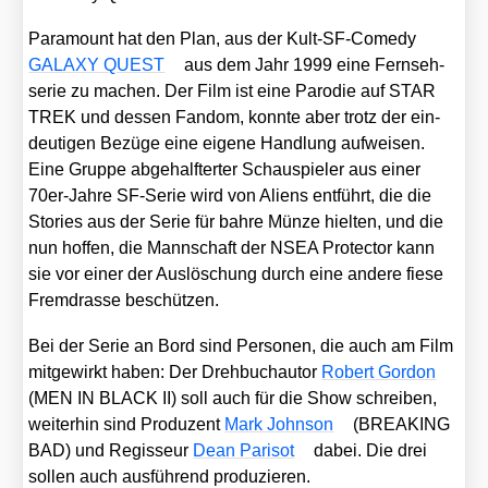
Para­mount hat den Plan, aus der Kult-SF-Come­dy
GALAXY QUEST
aus dem Jahr 1999 eine Fern­seh­
se­rie zu machen. Der Film ist eine Par­odie auf STAR
TREK und des­sen Fan­dom, konn­te aber trotz der ein­
deu­ti­gen Bezü­ge eine eige­ne Hand­lung auf­wei­sen.
Eine Grup­pe abge­half­ter­ter Schau­spie­ler aus einer
70er-Jah­re SF-Serie wird von Ali­ens ent­führt, die die
Sto­ries aus der Serie für bah­re Mün­ze hiel­ten, und die
nun hof­fen, die Mann­schaft der NSEA Pro­tec­tor kann
sie vor einer der Aus­lö­schung durch eine ande­re fie­se
Fremd­ras­se beschüt­zen.
Bei der Serie an Bord sind Per­so­nen, die auch am Film
mit­ge­wirkt haben: Der Dreh­buch­au­tor
Robert Gor­don
(MEN IN BLACK II) soll auch für die Show schrei­ben,
wei­ter­hin sind Pro­du­zent
Mark John­son
(BREAKING
BAD) und Regis­seur
Dean Par­isot
dabei. Die drei
sol­len auch aus­füh­rend pro­du­zie­ren.