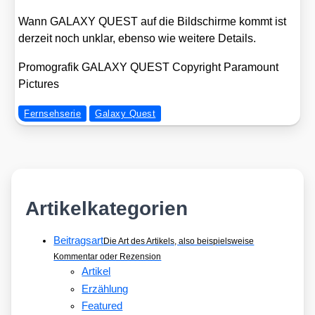
Wann GALAXY QUEST auf die Bild­schir­me kommt ist
der­zeit noch unklar, eben­so wie wei­te­re Details.
Pro­mo­gra­fik GALAXY QUEST Copy­right Para­mount
Pic­tures
Fernsehserie
Galaxy Quest
Artikelkategorien
Beitragsart
Die Art des Artikels, also beispielsweise
Kommentar oder Rezension
Artikel
Erzählung
Featured