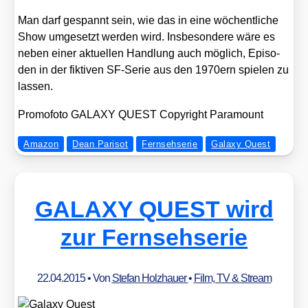
Man darf gespannt sein, wie das in eine wöchent­li­che
Show umge­setzt wer­den wird. Ins­be­son­de­re wäre es
neben einer aktu­el­len Hand­lung auch mög­lich, Epi­so­
den in der fik­ti­ven SF-Serie aus den 1970ern spie­len zu
las­sen.
Pro­mo­fo­to GALAXY QUEST Copy­right Para­mount
Amazon
Dean Parisot
Fernsehserie
Galaxy Quest
GALAXY QUEST wird
zur Fernsehserie
22.04.2015
• Von
Stefan Holzhauer
•
Film, TV & Stream