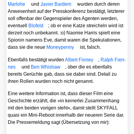
Mar­lo­he
und
Javier Bar­dem
wur­den durch deren
Anwe­sen­heit auf der Press­kon­fe­renz bestä­tigt, letz­te­rer
soll offen­bar der Gegen­spie­ler des Agen­ten wer­den,
even­tu­ell
Blo­feld
; ob er eine Kat­ze strei­cheln wird ist
der­zeit noch unbe­kannt. :o) Nao­mie Har­ris spielt eine
Spio­nin namens Eve, damit waren die Spe­ku­la­tio­nen,
dass sie die neue
Money­pen­ny
ist, falsch.
Eben­falls bestä­tigt wur­den
Albert Fin­ney
,
Ralph Fien­
nes
und
Ben Whis­haw
, über die es eben­falls
bereits Gerüch­te gab, dass sie dabei sind. Detail zu
ihren Rol­len wur­den noch nicht genannt.
Eine wei­te­re Infor­ma­ti­on ist, dass die­ser Film eine
Geschich­te erzählt, die »in kei­ner­lei Zusam­men­hang
mit den bei­den vori­gen steht«, damit stellt SKYFALL
qua­si ein Mini-Reboot inner­halb der neue­ren Serie dar.
Die Pres­se­mel­dung sagt (Über­set­zung von mir):