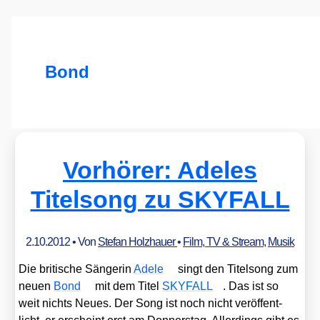
Bond
Vorhörer: Adeles
Titelsong zu SKYFALL
2.10.2012
• Von
Stefan Holzhauer
•
Film, TV & Stream
,
Musik
Die bri­ti­sche Sän­ge­rin
Ade­le
singt den Titel­song zum
neu­en
Bond
mit dem Titel
SKYFALL
. Das ist so
weit nichts Neu­es. Der Song ist noch nicht ver­öf­fent­