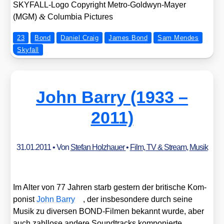
SKY­FALL-Logo Copy­right Metro-Gold­wyn-May­er
&
(MGM)
Colum­bia Pic­tures
23
Bond
Daniel Craig
James Bond
Sam Mendes
Skyfall
John Barry (1933 –
2011)
31.01.2011
• Von
Stefan Holzhauer
•
Film, TV & Stream
,
Musik
Im Alter von 77 Jah­ren starb ges­tern der bri­ti­sche Kom­
po­nist
John Bar­ry
, der ins­be­son­de­re durch sei­ne
Musik zu diver­sen BOND-Fil­men bekannt wur­de, aber
auch zahl­lo­se ande­re Sound­tracks kom­po­nier­te.