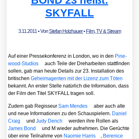
BOND 23 heißt:
SKYFALL
3.11.2011
• Von
Stefan Holzhauer
•
Film, TV & Stream
Auf einer Pres­se­kon­fe­renz in Lon­don, wo in den
Pine­
wood-Stu­di­os
auch Tei­le der Dreh­ar­bei­ten statt­fin­den
sol­len, gab man heu­te Details zur 23. Instal­la­ti­on des
bri­ti­schen
Geheim­agen­ten mit der Lizenz zum Töten
bekannt. An ers­ter Stel­le natür­lich die Infor­ma­ti­on, dass
der Film den Titel SKYFALL tra­gen soll.
Zudem gab Regis­seur
Sam Men­des
aber auch alte
und neue Infor­ma­tio­nen zu den Schau­spie­lern.
Dani­el
Craig
und
Judy Dench
wer­den ihre Rol­len als
James Bond
und M wie­der auf­neh­men. Die Gerüch­te
über eine Teil­nah­me von
Nao­mie Har­ris
,
Bere­nice