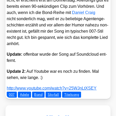
licht, er erscheint erst am Don­ners­tag. Aller­dings gibt es
bereits einen 90-sekün­di­gen Clip zum Vor­hö­ren. Und
auch, wenn ich die Bond-Rei­he mit
Dani­el Craig
nicht son­der­lich mag, weil er zu belie­bi­ge Agen­ten­ge­
schich­ten erzählt und vor allem der Humor nahe­zu non­
e­xis­tent ist, gefällt mir der Song im typi­schen 007-Stil
recht gut. Ich bin gespannt, wie sich das kom­plet­te Lied
anhört.
Update:
offen­bar wur­de der Song auf Sound­cloud ent­
fernt.
Update 2:
Auf You­tube war es noch zu fin­den. Mal
sehen, wie lan­ge. :)
http://​www​.you​tube​.com/​w​a​t​c​h​?​v​=​2​5​W​J​n​L​t​X​SEY
007
Adele
Bond
Skyfall
Titelsong