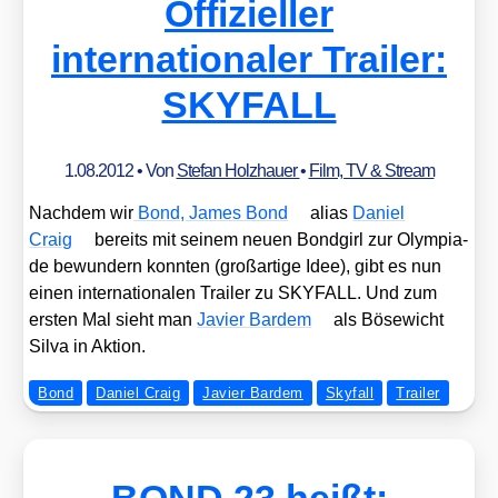
Offizieller
internationaler Trailer:
SKYFALL
1.08.2012
• Von
Stefan Holzhauer
•
Film, TV & Stream
Nach­dem wir
Bond, James Bond
ali­as
Dani­el
Craig
bereits mit sei­nem neu­en Bond­girl zur Olym­pia­
de bewun­dern konn­ten (groß­ar­ti­ge Idee), gibt es nun
einen inter­na­tio­na­len Trai­ler zu SKYFALL. Und zum
ers­ten Mal sieht man
Javier Bar­dem
als Böse­wicht
Sil­va in Akti­on.
Bond
Daniel Craig
Javier Bardem
Skyfall
Trailer