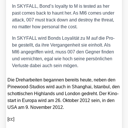
In SKYFALL, Bond’s loyal­ty to M is tes­ted as her
past comes back to haunt her. As MI6 comes under
attack, 007 must track down and des­troy the thre­at,
no mat­ter how per­so­nal the cost.
In SKYFALL wird Bonds Loya­li­tät zu M auf die Pro­
be gestellt, da ihre Ver­gan­gen­heit sie ein­holt. Als
MI6 ange­grif­fen wird, muss 007 den Geg­ner fin­den
und ver­nich­ten, egal wie hoch sei­ne per­sön­li­chen
Ver­lus­te dabei auch sein mögen.
Die Dreh­ar­bei­ten began­nen bereits heu­te, neben den
Pine­wood-Stu­di­os wird auch in Shang­hai, Istan­bul, den
schot­ti­schen High­lands und Lon­don gedreht. Der Kino­
start in Euro­pa wird am 26. Okto­ber 2012 sein, in den
USA am 9. Novem­ber 2012.
[cc]