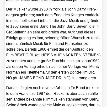
Der Musi­ker wur­de 1933 in York als John Bar­ry Pren­
der­gast gebo­ren; nach dem Ende des Krie­ges ent­deck­
te er schnell sei­ne Lie­be für die Jazz-Musik und grün­de­
te 1957 sei­ne ers­te Band The John Bar­ry Seven, die in
Groß­bri­tan­ni­en sehr erfolg­reich war. Auf­grund die­ses
Erfolgs gelang es ihm, sei­nen größ­ten Wunsch zu rea­li­
sie­ren, näm­lich Musik für Film und Fern­se­hen zu
schrei­ben. Bereits 1960 erhielt der den Auf­trag, den
Film BEAT GIRL (dt. HEISS AUF NACKTEN STEINEN)
zu ver­to­nen und der gro­ße Durch­bruch kam schon1962,
als er den Auf­trag erhielt, nach einer Vor­la­ge von Mon­ty
Nor­man ein Titel­the­ma für den ers­ten Bond-Film DR.
NO (dt. JAMES BOND JAGT DR. NO) zu arran­gie­ren.
Danach folg­ten noch diver­se Arbei­ten für Bond (er kehr­
te dem Fran­chise 1987 den Rücken), aber auch zahl­lo­
sen ande­re bekann­te Film­mu­si­ken stam­men von Bar­ry.
Sei­ne Arbeit wur­de diver­se Male aus­ge­zeich­net, dar­un­