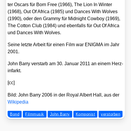
ter Oscars für
Born Free
(1966),
The Lion In Win­ter
(1968),
Out Of Afri­ca
(1985) und
Dances With Wol­ves
(1990), oder den Gram­my für
Mid­night Cow­boy
(1969),
The Cot­ton Club
(1984) und eben­falls für
Out Of Afri­ca
und
Dances With Wol­ves
.
Sei­ne letz­te Arbeit für einen Film war ENIGMA im Jahr
2001.
John Bar­ry ver­starb am 30. Janu­ar 2011 an einem Herz­
in­farkt.
[cc]
Bild: John Bar­ry 2006 in der Roy­al Albert Hall, aus der
Wiki­pe­dia
Bond
Filmmusik
John Barry
Komponist
verstorben