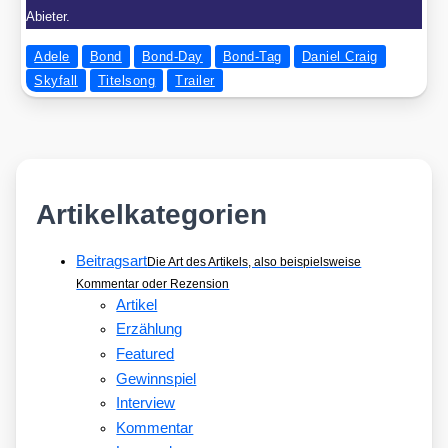
Abieter.
Adele
Bond
Bond-Day
Bond-Tag
Daniel Craig
Skyfall
Titelsong
Trailer
Artikelkategorien
Beitragsart
Die Art des Artikels, also beispielsweise
Kommentar oder Rezension
Artikel
Erzählung
Featured
Gewinnspiel
Interview
Kommentar