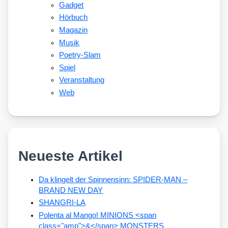
Gadget
Hörbuch
Magazin
Musik
Poetry-Slam
Spiel
Veranstaltung
Web
Neueste Artikel
Da klingelt der Spinnensinn: SPIDER-MAN –
BRAND NEW DAY
SHANGRI-LA
Polenta al Mango! MINIONS <span
class="amp">&</span> MONSTERS