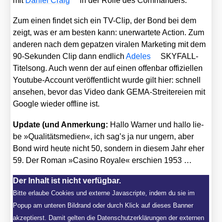
mit
Dani­el Craig
in der Rol­le des Com­man­ders.
Zum einen fin­det sich ein TV-Clip, der Bond bei dem
zeigt, was er am bes­ten kann: uner­war­te­te Action. Zum
ande­ren nach dem gepat­zen vira­len Mar­ke­ting mit dem
90-Sekun­den Clip dann end­lich
Ade­les
SKY­FALL-
Titel­song. Auch wenn der auf einen offen­bar offi­zi­el­len
You­tube-Account ver­öf­fent­licht wur­de gilt hier: schnell
anse­hen, bevor das Video dank GEMA-Strei­te­rei­en mit
Goog­le wie­der off­line ist.
Update (und Anmer­kung:
Hal­lo War­ner und hal­lo lie­
be »Qua­li­täts­me­di­en«, ich sag’s ja nur ungern, aber
Bond wird heu­te nicht 50, son­dern in die­sem Jahr eher
59. Der Roman »Casi­no Roya­le« erschien 1953 …
Der Inhalt ist nicht verfügbar.
Bitte erlaube Cookies und externe Javascripte, indem du sie im
Popup am unteren Bildrand oder durch Klick auf dieses Banner
akzeptierst. Damit gelten die Datenschutzerklärungen der externen