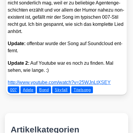
nicht son­der­lich mag, weil er zu belie­bi­ge Agen­ten­ge­
schich­ten erzählt und vor allem der Humor nahe­zu non­
e­xis­tent ist, gefällt mir der Song im typi­schen 007-Stil
recht gut. Ich bin gespannt, wie sich das kom­plet­te Lied
anhört.
Update:
offen­bar wur­de der Song auf Sound­cloud ent­
fernt.
Update 2:
Auf You­tube war es noch zu fin­den. Mal
sehen, wie lan­ge. :)
http://​www​.you​tube​.com/​w​a​t​c​h​?​v​=​2​5​W​J​n​L​t​X​SEY
007
Adele
Bond
Skyfall
Titelsong
Artikelkategorien