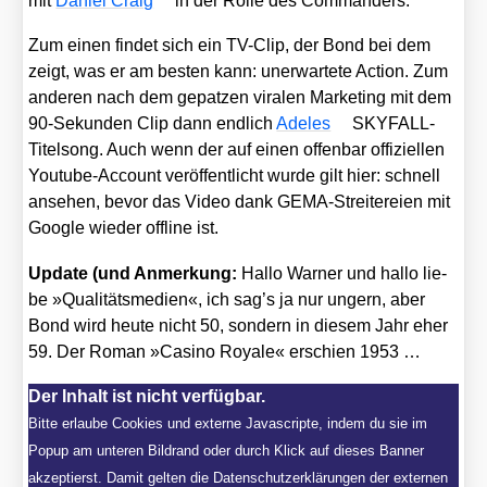
mit
Dani­el Craig
in der Rol­le des Com­man­ders.
Zum einen fin­det sich ein TV-Clip, der Bond bei dem
zeigt, was er am bes­ten kann: uner­war­te­te Action. Zum
ande­ren nach dem gepat­zen vira­len Mar­ke­ting mit dem
90-Sekun­den Clip dann end­lich
Ade­les
SKY­FALL-
Titel­song. Auch wenn der auf einen offen­bar offi­zi­el­len
You­tube-Account ver­öf­fent­licht wur­de gilt hier: schnell
anse­hen, bevor das Video dank GEMA-Strei­te­rei­en mit
Goog­le wie­der off­line ist.
Update (und Anmer­kung:
Hal­lo War­ner und hal­lo lie­
be »Qua­li­täts­me­di­en«, ich sag’s ja nur ungern, aber
Bond wird heu­te nicht 50, son­dern in die­sem Jahr eher
59. Der Roman »Casi­no Roya­le« erschien 1953 …
Der Inhalt ist nicht verfügbar.
Bitte erlaube Cookies und externe Javascripte, indem du sie im
Popup am unteren Bildrand oder durch Klick auf dieses Banner
akzeptierst. Damit gelten die Datenschutzerklärungen der externen