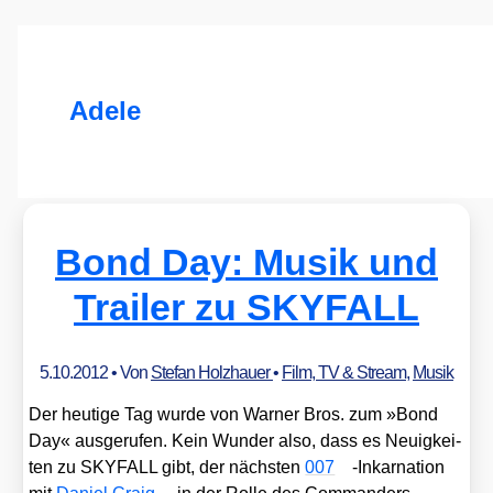
Adele
Bond Day: Musik und
Trailer zu SKYFALL
5.10.2012
• Von
Stefan Holzhauer
•
Film, TV & Stream
,
Musik
Der heu­ti­ge Tag wur­de von War­ner Bros. zum »Bond
Day« aus­ge­ru­fen. Kein Wun­der also, dass es Neu­ig­kei­
ten zu SKYFALL gibt, der nächs­ten
007
-Inkar­na­ti­on