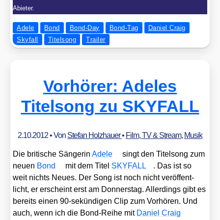
Abieter.
Adele
Bond
Bond-Day
Bond-Tag
Daniel Craig
Skyfall
Titelsong
Trailer
Vorhörer: Adeles
Titelsong zu SKYFALL
2.10.2012
• Von
Stefan Holzhauer
•
Film, TV & Stream
,
Musik
Die bri­ti­sche Sän­ge­rin
Ade­le
singt den Titel­song zum
neu­en
Bond
mit dem Titel
SKYFALL
. Das ist so
weit nichts Neu­es. Der Song ist noch nicht ver­öf­fent­
licht, er erscheint erst am Don­ners­tag. Aller­dings gibt es
bereits einen 90-sekün­di­gen Clip zum Vor­hö­ren. Und
auch, wenn ich die Bond-Rei­he mit
Dani­el Craig