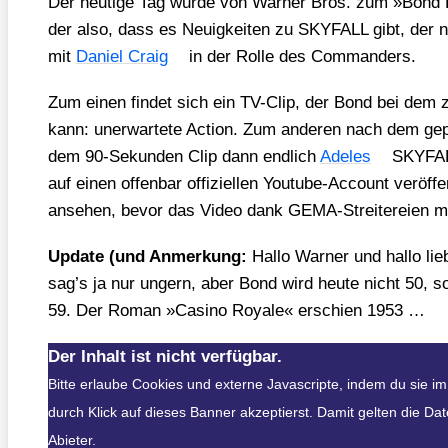
Der heu­ti­ge Tag wur­de von War­ner Bros. zum »Bond 
der also, dass es Neu­ig­kei­ten zu SKYFALL gibt, der 
mit
Dani­el Craig
in der Rol­le des Com­man­ders.
Zum einen fin­det sich ein TV-Clip, der Bond bei dem 
kann: uner­war­te­te Action. Zum ande­ren nach dem gepat
dem 90-Sekun­den Clip dann end­lich
Ade­les
SKY­FAL
auf einen offen­bar offi­zi­el­len You­tube-Account ver­öf­fe
anse­hen, bevor das Video dank GEMA-Strei­te­rei­en mit 
Update (und Anmer­kung:
Hal­lo War­ner und hal­lo lie­
sag’s ja nur ungern, aber Bond wird heu­te nicht 50, s
59. Der Roman »Casi­no Roya­le« erschien 1953 …
Der Inhalt ist nicht verfügbar.
Bitte erlaube Cookies und externe Javascripte, indem du sie 
durch Klick auf dieses Banner akzeptierst. Damit gelten die D
Abieter.