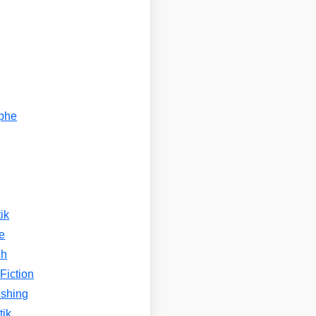
ophe
n
ik
e
ch
Fiction
ishing
tik