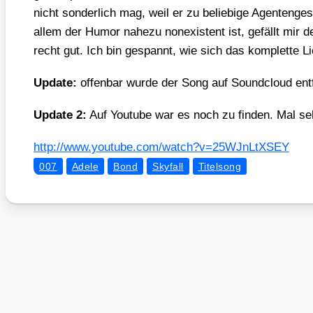
nicht son­der­lich mag, weil er zu belie­bi­ge Agen­ten­ge
allem der Humor nahe­zu non­e­xis­tent ist, gefällt mir 
recht gut. Ich bin gespannt, wie sich das kom­plet­te L
Update:
offen­bar wur­de der Song auf Sound­cloud ent­
Update 2:
Auf You­tube war es noch zu fin­den. Mal seh
http://​www​.you​tube​.com/​w​a​t​c​h​?​v​=​2​5​W​J​n​L​t​X​SEY
007
Adele
Bond
Skyfall
Titelsong