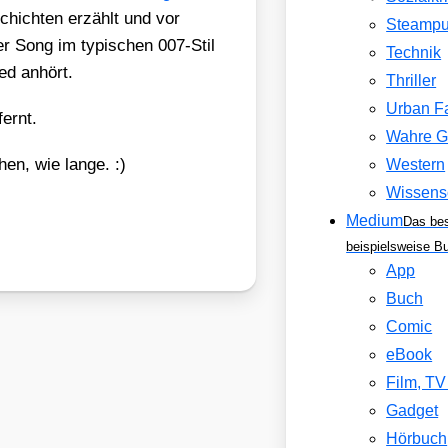
­schich­ten erzählt und vor
Steamp
der Song im typi­schen 007-Stil
Technik
ied anhört.
Thriller
Urban F
fernt.
Wahre G
en, wie lan­ge. :)
Western
Wissens
Medium
Das be
beispielsweise B
App
Buch
Comic
eBook
Film, T
Gadget
Hörbuch