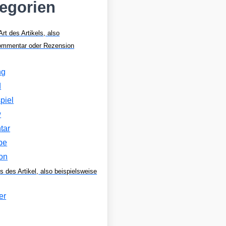
tegorien
Art des Artikels, also
Kommentar oder Rezension
ng
d
piel
w
tar
be
on
s des Artikel, also beispielsweise
er