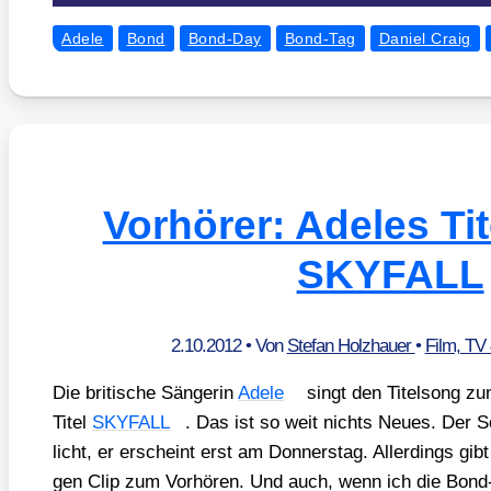
Adele
Bond
Bond-Day
Bond-Tag
Daniel Craig
Vorhörer: Adeles Ti
SKYFALL
2.10.2012
• Von
Stefan Holzhauer
•
Film, TV
Die bri­ti­sche Sän­ge­rin
Ade­le
singt den Titel­song z
Titel
SKYFALL
. Das ist so weit nichts Neu­es. Der So
licht, er erscheint erst am Don­ners­tag. Aller­dings gib
gen Clip zum Vor­hö­ren. Und auch, wenn ich die Bond