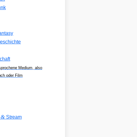
unk
antasy
eschichte
chaft
sprochene Medium, also
uch oder Film
&
V
Stream