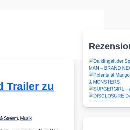
Rezensio
 Trailer zu
 & Stream
,
Musik