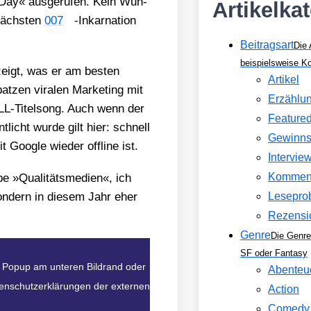
Day« aus­ge­ru­fen. Kein Wun­
Artikelka
nächs­ten
007
-Inkar­na­ti­on
Beitragsart
Die 
beispielsweise 
zeigt, was er am bes­ten
Artikel
­zen vira­len Mar­ke­ting mit
Erzählu
L-Titel­song. Auch wenn der
Feature
nt­licht wur­de gilt hier: schnell
Gewinns
Goog­le wie­der off­line ist.
Intervie
Kommen
be »Qua­li­täts­me­di­en«, ich
on­dern in die­sem Jahr eher
Lesepro
Rezensi
Genre
Die Genre
SF oder Fantasy
im Popup am unteren Bildrand oder
Abenteu
atenschutzerklärungen der externen
Action
Comedy