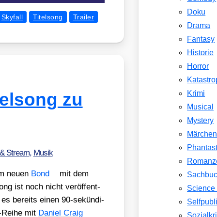
Doku
Skyfall
Titelsong
Trailer
Drama
Fantasy
Historie
Horror
Katastr
Krimi
telsong zu
Musical
Mystery
Märche
Phantast
 & Stream
,
Musik
Romanz
um neu­en
Bond
mit dem
Sachbu
ng ist noch nicht ver­öf­fent­
Science 
t es bereits einen 90-sekün­di­
Selfpubl
-Rei­he mit
Dani­el Craig
Sozialkri