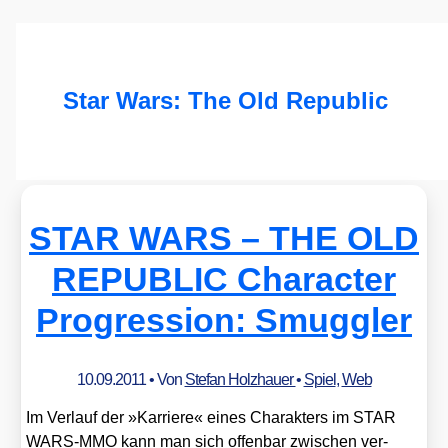
Star Wars: The Old Republic
STAR WARS – THE OLD
REPUBLIC Character
Progression: Smuggler
10.09.2011
• Von
Stefan Holzhauer
•
Spiel
,
Web
Im Ver­lauf der »Kar­rie­re« eines Cha­rak­ters im STAR
WARS-MMO kann man sich offen­bar zwi­schen ver­