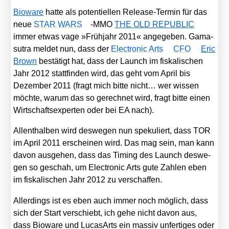
Bio­wa­re
hat­te als poten­ti­el­len Release-Ter­min für das
neue
STAR WARS
-MMO
THE OLD REPUBLIC
immer etwas vage »Früh­jahr 2011« ange­ge­ben. Gama­
su­tra mel­det nun, dass der
Elec­tro­nic Arts
CFO
Eric
Brown
bestä­tigt hat, dass der Launch im fis­ka­li­schen
Jahr 2012 statt­fin­den wird, das geht vom April bis
Dezem­ber 2011 (fragt mich bit­te nicht… wer wis­sen
möch­te, war­um das so gerech­net wird, fragt bit­te einen
Wirt­schafts­exper­ten oder bei EA nach).
Allent­hal­ben wird des­we­gen nun spe­ku­liert, dass TOR
im April 2011 erschei­nen wird. Das mag sein, man kann
davon aus­ge­hen, dass das Timing des Launch des­we­
gen so geschah, um Elec­tro­nic Arts gute Zah­len eben
im fis­ka­li­schen Jahr 2012 zu ver­schaf­fen.
Aller­dings ist es eben auch immer noch mög­lich, dass
sich der Start ver­schiebt, ich gehe nicht davon aus,
dass Bio­wa­re und Luca­sA­rts ein mas­siv unfer­ti­ges oder