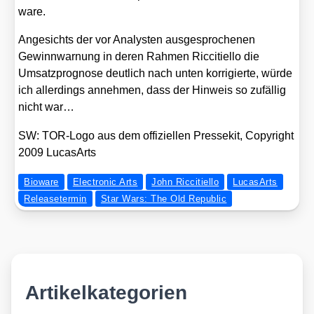
wa­re.
Ange­sichts der vor Ana­lys­ten aus­ge­spro­che­nen
Gewinn­war­nung in deren Rah­men Ric­ci­ti­el­lo die
Umsatz­pro­gno­se deut­lich nach unten kor­ri­gier­te, wür­de
ich aller­dings anneh­men, dass der Hin­weis so zufäl­lig
nicht war…
SW: TOR-Logo aus dem offi­zi­el­len Pres­se­kit, Copy­right
2009 Luca­sA­rts
Bioware
Electronic Arts
John Riccitiello
LucasArts
Releasetermin
Star Wars: The Old Republic
Artikelkategorien