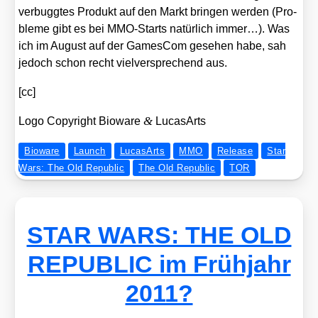
ver­bugg­tes Pro­dukt auf den Markt brin­gen wer­den (Pro­
ble­me gibt es bei MMO-Starts natür­lich immer…). Was
ich im August auf der Games­Com gese­hen habe, sah
jedoch schon recht viel­ver­spre­chend aus.
[cc]
&
Logo Copy­right Bio­wa­re
Luca­sA­rts
Bioware
Launch
LucasArts
MMO
Release
Star
Wars: The Old Republic
The Old Republic
TOR
STAR WARS: THE OLD
REPUBLIC im Frühjahr
2011?