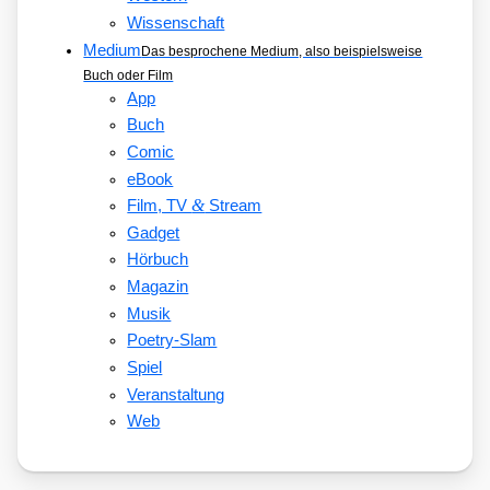
Wissenschaft
Medium
Das besprochene Medium, also beispielsweise
Buch oder Film
App
Buch
Comic
eBook
&
Film, TV
Stream
Gadget
Hörbuch
Magazin
Musik
Poetry-Slam
Spiel
Veranstaltung
Web