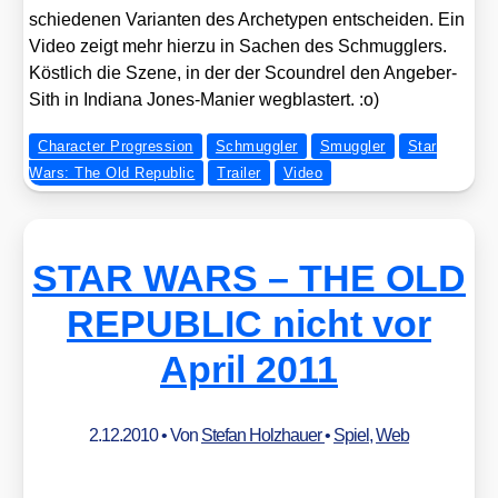
schie­de­nen Vari­an­ten des Arche­ty­pen ent­schei­den. Ein
Video zeigt mehr hier­zu in Sachen des Schmugg­lers.
Köst­lich die Sze­ne, in der der Scound­rel den Ange­ber-
Sith in India­na Jones-Manier weg­blas­tert. :o)
Character Progression
Schmuggler
Smuggler
Star
Wars: The Old Republic
Trailer
Video
STAR WARS – THE OLD
REPUBLIC nicht vor
April 2011
2.12.2010
• Von
Stefan Holzhauer
•
Spiel
,
Web