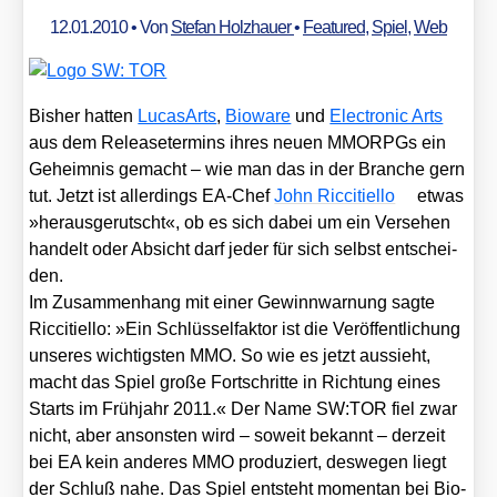
12.01.2010
• Von
Stefan Holzhauer
•
Featured
,
Spiel
,
Web
Bis­her hat­ten
Luca­sA­rts
,
Bio­wa­re
und
Elec­tro­nic Arts
aus dem Release­ter­mins ihres neu­en MMORPGs ein
Geheim­nis gemacht – wie man das in der Bran­che gern
tut. Jetzt ist aller­dings EA-Chef
John Ric­ci­ti­el­lo
etwas
»her­aus­ge­rutscht«, ob es sich dabei um ein Ver­se­hen
han­delt oder Absicht darf jeder für sich selbst ent­schei­
den.
Im Zusam­men­hang mit einer Gewinn­war­nung sag­te
Ric­ci­ti­el­lo: »Ein Schlüs­sel­fak­tor ist die Ver­öf­fent­li­chung
unse­res wich­tigs­ten MMO. So wie es jetzt aus­sieht,
macht das Spiel gro­ße Fort­schrit­te in Rich­tung eines
Starts im Früh­jahr 2011.« Der Name SW:TOR fiel zwar
nicht, aber ansons­ten wird – soweit bekannt – der­zeit
bei EA kein ande­res MMO pro­du­ziert, des­we­gen liegt
der Schluß nahe. Das Spiel ent­steht momen­tan bei Bio­