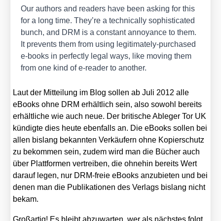
Our aut­hors and rea­ders have been asking for this
for a long time. They’re a tech­ni­cal­ly sophisti­ca­ted
bunch, and DRM is a con­stant annoyan­ce to them.
It pre­vents them from using legi­ti­m­ate­ly-purcha­sed
e‑books in per­fect­ly legal ways, like moving them
from one kind of e‑reader to ano­ther.
Laut der Mit­tei­lung im Blog sol­len ab Juli 2012 alle
eBooks ohne DRM erhält­lich sein, also sowohl bereits
erhält­li­che wie auch neue. Der bri­ti­sche Able­ger Tor UK
kün­dig­te dies heu­te eben­falls an. Die eBooks sol­len bei
allen bis­lang bekann­ten Ver­käu­fern ohne Kopier­schutz
zu bekom­men sein, zudem wird man die Bücher auch
über Platt­for­men ver­trei­ben, die ohne­hin bereits Wert
dar­auf legen, nur DRM-freie eBooks anzu­bie­ten und bei
denen man die Publi­ka­tio­nen des Ver­lags bis­lang nicht
bekam.
Groß­ar­tig! Es bleibt abzu­war­ten, wer als nächs­tes folgt.