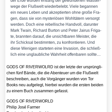
der Erde wur­den ent­lang der gewun­de­nen Was­ser­
we­ge der Fluß­welt wie­der­be­lebt. Vie­le began­nen
ein neu­es Leben und akzep­tier­ten ohne gro­ße Fra­
gen, dass sie von mys­te­riö­sen Wohl­tä­tern ver­sorgt
wer­den. Doch eine rebel­li­sche Hand­voll, dar­un­ter
Mark Twa­in, Richard Bur­ton und Peter Jai­rus Fri­ga­
te, brann­ten dar­auf, die unsicht­ba­ren Meis­ter, die
ihr Schick­sal bestimm­ten, zu kon­fron­tie­ren. Und
die­se Weni­gen star­te­ten eine Inva­si­on, die schließ­
lich eine unglaub­li­che Wahr­heit offen­ba­ren soll­te…
GODS OF RIVERWOLRD ist der letz­te der ursprüng­li­
chen fünf Bän­de, die die Aben­teu­er um die Fluß­welt
beschrei­ben, auch die Vor­gän­ger wur­den von Tor
Books neu auf­ge­legt, hier­bei wur­den die ers­ten bei­den
zu einem Buch zusam­men gefasst.
GODS OF RIVERWORLD
Phil­ip José Far­mer