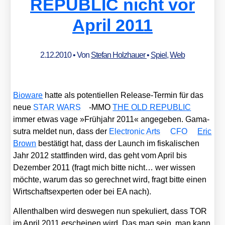
REPUBLIC nicht vor
April 2011
2.12.2010
• Von
Stefan Holzhauer
•
Spiel
,
Web
Bio­wa­re
hat­te als poten­ti­el­len Release-Ter­min für das
neue
STAR WARS
-MMO
THE OLD REPUBLIC
immer etwas vage »Früh­jahr 2011« ange­ge­ben. Gama­
su­tra mel­det nun, dass der
Elec­tro­nic Arts
CFO
Eric
Brown
bestä­tigt hat, dass der Launch im fis­ka­li­schen
Jahr 2012 statt­fin­den wird, das geht vom April bis
Dezem­ber 2011 (fragt mich bit­te nicht… wer wis­sen
möch­te, war­um das so gerech­net wird, fragt bit­te einen
Wirt­schafts­exper­ten oder bei EA nach).
Allent­hal­ben wird des­we­gen nun spe­ku­liert, dass TOR
im April 2011 erschei­nen wird. Das mag sein, man kann