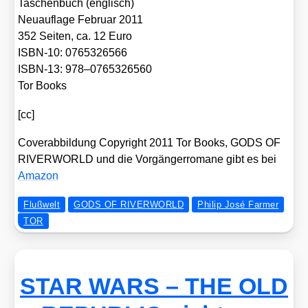
Taschen­buch (eng­lisch)
Neu­auf­la­ge Febru­ar 2011
352 Sei­ten, ca. 12 Euro
ISBN-10: 0765326566
ISBN-13: 978–0765326560
Tor Books
[cc]
Cover­ab­bil­dung Copy­right 2011 Tor Books, GODS OF
RIVERWORLD und die Vor­gän­ger­ro­ma­ne gibt es bei
Ama­zon
Flußwelt
GODS OF RIVERWORLD
Philip José Farmer
TOR
STAR WARS – THE OLD