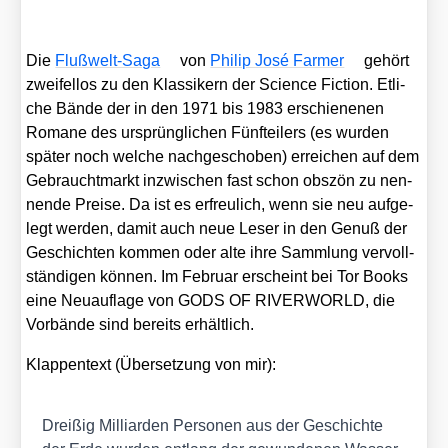
Die
Fluß­welt-Saga
von
Phil­ip José Far­mer
gehört
zwei­fel­los zu den Klas­si­kern der Sci­ence Fic­tion. Etli­
che Bän­de der in den 1971 bis 1983 erschie­ne­nen
Roma­ne des ursprüng­li­chen Fünf­tei­lers (es wur­den
spä­ter noch wel­che nach­ge­scho­ben) errei­chen auf dem
Gebraucht­markt inzwi­schen fast schon obs­zön zu nen­
nen­de Prei­se. Da ist es erfreu­lich, wenn sie neu auf­ge­
legt wer­den, damit auch neue Leser in den Genuß der
Geschich­ten kom­men oder alte ihre Samm­lung ver­voll­
stän­di­gen kön­nen. Im Febru­ar erscheint bei Tor Books
eine Neu­auf­la­ge von GODS OF RIVERWORLD, die
Vor­bän­de sind bereits erhält­lich.
Klap­pen­text (Über­set­zung von mir):
Drei­ßig Mil­li­ar­den Per­so­nen aus der Geschich­te