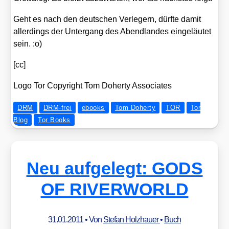
Geht es nach den deut­schen Ver­le­gern, dürf­te damit
aller­dings der Unter­gang des Abend­lan­des ein­ge­läu­tet
sein. :o)
[cc]
Logo Tor Copy­right Tom Doh­erty Asso­cia­tes
DRM
DRM-frei
ebooks
Tom Doherty
TOR
Tor
Blog
Tor Books
Neu aufgelegt: GODS
OF RIVERWORLD
31.01.2011
• Von
Stefan Holzhauer
•
Buch