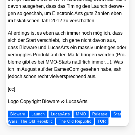
davon aus­ge­hen, dass das Timing des Launch des­we­
gen so geschah, um Elec­tro­nic Arts gute Zah­len eben
im fis­ka­li­schen Jahr 2012 zu ver­schaf­fen.
Aller­dings ist es eben auch immer noch mög­lich, dass
sich der Start ver­schiebt, ich gehe nicht davon aus,
dass Bio­wa­re und Luca­sA­rts ein mas­siv unfer­ti­ges oder
ver­bugg­tes Pro­dukt auf den Markt brin­gen wer­den (Pro­
ble­me gibt es bei MMO-Starts natür­lich immer…). Was
ich im August auf der Games­Com gese­hen habe, sah
jedoch schon recht viel­ver­spre­chend aus.
[cc]
&
Logo Copy­right Bio­wa­re
Luca­sA­rts
Bioware
Launch
LucasArts
MMO
Release
Star
Wars: The Old Republic
The Old Republic
TOR