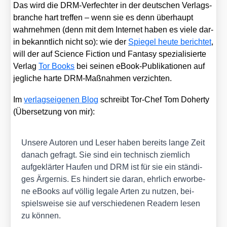
Das wird die DRM-Ver­fech­ter in der deut­schen Ver­lags­
bran­che hart tref­fen – wenn sie es denn über­haupt
wahr­neh­men (denn mit dem Inter­net haben es vie­le dar­
in bekannt­lich nicht so): wie der
Spie­gel heu­te berich­tet
,
will der auf Sci­ence Fic­tion und Fan­ta­sy spe­zia­li­sier­te
Ver­lag
Tor Books
bei sei­nen eBook-Publi­ka­tio­nen auf
jeg­li­che har­te DRM-Maß­nah­men ver­zich­ten.
Im
ver­lags­ei­ge­nen Blog
schreibt Tor-Chef Tom Doh­erty
(Über­set­zung von mir):
Unse­re Autoren und Leser haben bereits lan­ge Zeit
danach gefragt. Sie sind ein tech­nisch ziem­lich
auf­ge­klär­ter Hau­fen und DRM ist für sie ein stän­di­
ges Ärger­nis. Es hin­dert sie dar­an, ehr­lich erwor­be­
ne eBooks auf völ­lig lega­le Arten zu nut­zen, bei­
spiels­wei­se sie auf ver­schie­de­nen Rea­dern lesen
zu kön­nen.