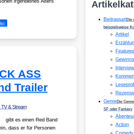
so­nen irgend­ei­nes Alters
Artikelka
Beitragsart
Die 
ler
beispielsweise 
Artikel
Erzählu
Feature
Gewinns
Intervie
KICK ASS
Kommen
d Trailer
Lesepro
Rezensi
Genre
Die Genre
, TV & Stream
SF oder Fantasy
Abenteu
gibt es einen Red Band
Action
in, dass er für Per­so­nen
Comedy