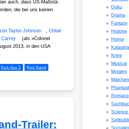
t aber auch, dass US-Maß­stä­
Doku
er­den, die bei uns kei­nen
Drama
Fantasy
ron Tay­lor-John­son
,
Chloë
Historie
 Carrey
(als »Colo­nel
Horror
 August 2013, in den USA
Katastr
Krimi
Musical
Kick Ass 2
Red Band
Mystery
Märche
Phantast
Romanz
Sachbu
Science 
Selfpubl
and-Trailer:
Sozialkri