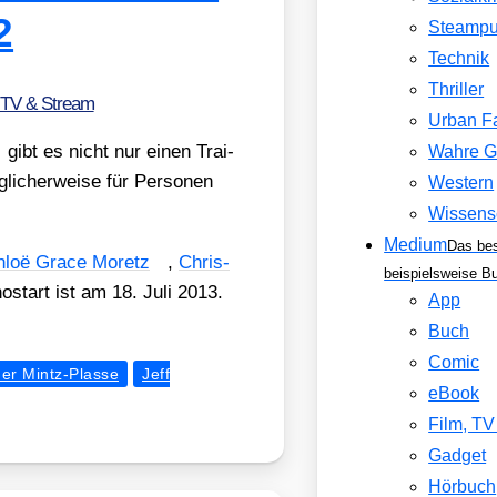
2
Steamp
Technik
Thriller
 TV & Stream
Urban F
gibt es nicht nur einen Trai­
Wahre G
i­cher­wei­se für Per­so­nen
Western
Wissens
Medium
Das be
hloë Grace Moretz
,
Chris­
beispielsweise B
no­start ist am 18. Juli 2013.
App
Buch
Comic
her Mintz-Plasse
Jeff
eBook
Film, T
Gadget
Hörbuch