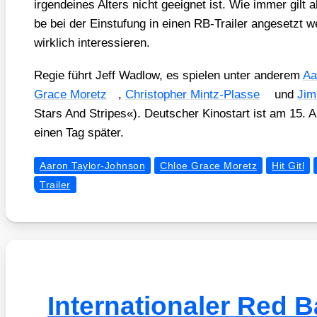
irgend­ei­nes Alters nicht geeig­net ist. Wie immer gil
be bei der Ein­stu­fung in einen RB-Trai­ler ange­setzt w
wirk­lich inter­es­sie­ren.
Regie führt Jeff Wad­low, es spie­len unter ande­rem
Aa
Grace Moretz
,
Chris­to­pher Mintz-Plas­se
und
Jim
Stars And Stripes«). Deut­scher Kino­start ist am 15.
einen Tag spä­ter.
Aaron Taylor-Johnson
Chloe Grace Moretz
Hit Gitl
Trailer
Internationaler Red B