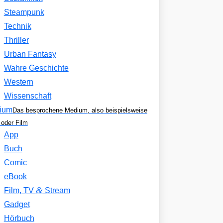
Steampunk
Technik
Thriller
Urban Fantasy
Wahre Geschichte
Western
Wissenschaft
ium
Das besprochene Medium, also beispielsweise
oder Film
App
Buch
Comic
eBook
&
Film, TV
Stream
Gadget
Hörbuch