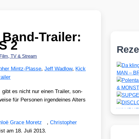
 Band-Trailer:
S 2
Reze
Film, TV & Stream
pher Mintz-Plasse
,
Jeff Wadlow
,
Kick
railer
gibt es nicht nur einen Trai­ler, son­
ei­se für Per­so­nen irgend­ei­nes Alters
hloë Grace Moretz
,
Chris­to­pher
 ist am 18. Juli 2013.