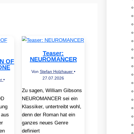
Teaser:
NEUROMANCER
EN OF
ONE
Von
Stefan Holzhauer
•
27.07.2026
er
•
Zu sagen, William Gibsons
OD
NEUROMANCER sei ein
ung
Klassiker, untertreibt wohl,
 aus
denn der Roman hat ein
er
ganzes neues Genre
en
definiert