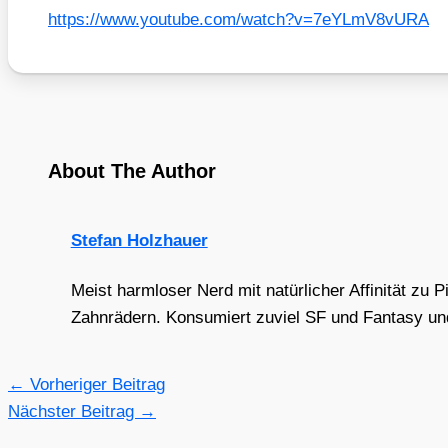
https://​www​.you​tube​.com/​w​a​t​c​h​?​v​=​7​e​Y​L​m​V​8​v​URA
About The Author
Stefan Holzhauer
Meist harmloser Nerd mit natürlicher Affinität zu 
Zahnrädern. Konsumiert zuviel SF und Fantasy und 
←
Vorheriger Beitrag
Nächster Beitrag
→