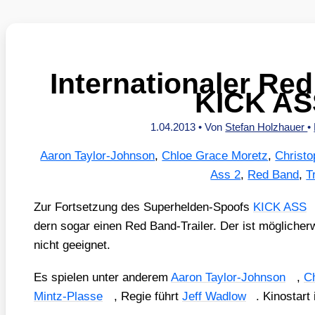
Internationaler Red
KICK AS
1.04.2013
• Von
Stefan Holzhauer
•
Aaron Taylor-Johnson
,
Chloe Grace Moretz
,
Christo
Ass 2
,
Red Band
,
T
Zur Fort­set­zung des Super­hel­den-Spoofs
KICK ASS
dern sogar einen Red Band-Trai­ler. Der ist mög­li­cher­w
nicht geeig­net.
Es spie­len unter ande­rem
Aaron Tay­lor-John­son
,
C
Mintz-Plas­se
, Regie führt
Jeff Wad­low
. Kino­start