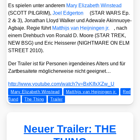
Es spie­len unter ande­rem
Mary Eliza­beth Win­s­tead
(SCOTT PILGRIM),
Joel Edger­ton
(STAR WARS Ep.
&
2
3), Jona­than Lloyd Wal­ker und Ade­wa­le Akin­nuoye-
Agba­je. Regie führt
Mat­th­ijs van Hei­j­nin­gen jr.
, nach
einem Dreh­buch von Ronald D. Moo­re (STAR TREK,
NEW BSG) und Eric Heis­se­rer (NIGHTMARE ON ELM
STREET 2010).
Der Trai­ler ist für Per­so­nen irgend­ei­nes Alters und für
Zart­be­sai­te­te mög­li­cher­wei­se nicht geeig­net…
http://​www​.you​tube​.com/​w​a​t​c​h​?​v​=​B​x​K​I​f​x​X​Z​w_U
Mary Elizabeth Winstead
Matthijs van Heijningen jr.
Red
Band
The Thing
Trailer
Neuer Trailer: THE