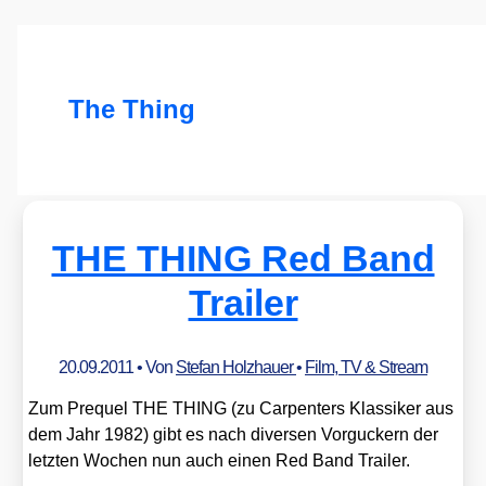
The Thing
THE THING Red Band
Trailer
20.09.2011
• Von
Stefan Holzhauer
•
Film, TV & Stream
Zum Pre­quel THE THING (zu Car­pen­ters Klas­si­ker aus
dem Jahr 1982) gibt es nach diver­sen Vor­gu­ckern der
letz­ten Wochen nun auch einen Red Band Trai­ler.