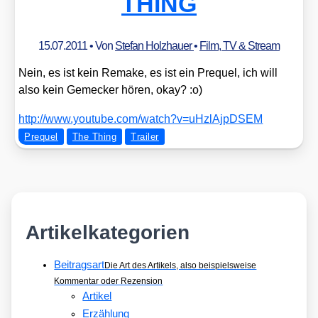
THING
15.07.2011
• Von
Stefan Holzhauer
•
Film, TV & Stream
Nein, es ist kein Remake, es ist ein Pre­quel, ich will
also kein Geme­cker hören, okay? :o)
http://​www​.you​tube​.com/​w​a​t​c​h​?​v​=​u​H​z​l​A​j​p​D​SEM
Prequel
The Thing
Trailer
Artikelkategorien
Beitragsart
Die Art des Artikels, also beispielsweise
Kommentar oder Rezension
Artikel
Erzählung