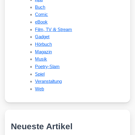
Buch
Comic
eBook
&
Film, TV
Stream
Gadget
Hörbuch
Magazin
Musik
Poetry-Slam
Spiel
Veranstaltung
Web
Neueste Artikel