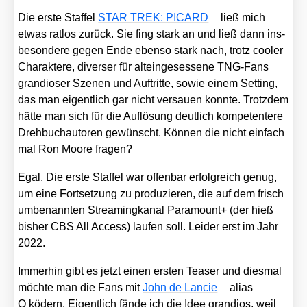
Die ers­te Staf­fel
STAR TREK: PICARD
ließ mich
etwas rat­los zurück. Sie fing stark an und ließ dann ins­
be­son­de­re gegen Ende eben­so stark nach, trotz coo­ler
Cha­rak­te­re, diver­ser für alt­ein­ge­ses­se­ne TNG-Fans
gran­dio­ser Sze­nen und Auf­trit­te, sowie einem Set­ting,
das man eigent­lich gar nicht ver­sau­en konn­te. Trotz­dem
hät­te man sich für die Auf­lö­sung deut­lich kom­pe­ten­te­re
Dreh­buch­au­to­ren gewünscht. Kön­nen die nicht ein­fach
mal Ron Moo­re fra­gen?
Egal. Die ers­te Staf­fel war offen­bar erfolg­reich genug,
um eine Fort­set­zung zu pro­du­zie­ren, die auf dem frisch
umbe­nann­ten Strea­ming­ka­nal Para­mount+ (der hieß
bis­her CBS All Access) lau­fen soll. Lei­der erst im Jahr
2022.
Immer­hin gibt es jetzt einen ers­ten Teaser und dies­mal
möch­te man die Fans mit
John de Lan­cie
ali­as
Q ködern. Eigent­lich fän­de ich die Idee gran­di­os, weil