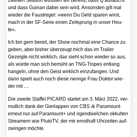
zwei­ten Sea­son wuss­ten wir bereits, dass Q auf­taucht
und dass Guinan dabei sein wird. Ansons­ten gilt mal
wie­der die Faust­re­gel: »wenn Du Geld spa­ren wirst,
mach in der SF-Serie einen Zeit­sprung in unser Heu­
te«.
Ich bin gern bereit, der Show noch­mal eine Chan­ce zu
geben, aber bis­her über­zeugt mich das im Trai­ler
Gezeig­te nicht wirk­lich, das sieht schon wie­der so aus,
als wür­de man sich bemüht an TNG-Tro­pes ent­lang
han­geln, ohne den Geist wirk­lich ein­zu­fan­gen. Und
dann spielt auch noch die­se ner­vi­ge Frau Dok­tor wie­
der mit …
Die zwei­te Staf­fel PICARD star­tet am 3. März 2022, ver­
&
mut­lich dank der Gier­lap­pen von CBS
Para­mount
erneut nur auf Para­mount+ und irgend­wel­chen okkul­ten
Strea­mern wie Plu­toTV, der mir ernst­haft Uhr­zei­ten auf­
zwin­gen möch­te.