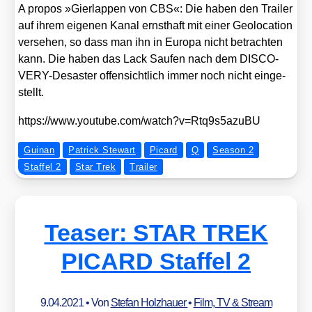
A pro­pos »Gier­lap­pen von CBS«: Die haben den Trai­ler
auf ihrem eige­nen Kanal ernst­haft mit einer Geo­lo­ca­ti­on
ver­se­hen, so dass man ihn in Euro­pa nicht betrach­ten
kann. Die haben das Lack Sau­fen nach dem DIS­CO­
VERY-Desas­ter offen­sicht­lich immer noch nicht ein­ge­
stellt.
https://​www​.you​tube​.com/​w​a​t​c​h​?​v​=​R​t​q​9​s​5​a​z​uBU
Guinan
Patrick Stewart
Picard
Q
Season 2
Staffel 2
Star Trek
Trailer
Teaser: STAR TREK
PICARD Staffel 2
9.04.2021
• Von
Stefan Holzhauer
•
Film, TV & Stream