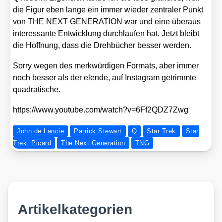
die Figur eben lan­ge ein immer wie­der zen­tra­ler Punkt
von THE NEXT GENERATION war und eine über­aus
inter­es­san­te Ent­wick­lung durch­lau­fen hat. Jetzt bleibt
die Hoff­nung, dass die Dreh­bü­cher bes­ser wer­den.
Sor­ry wegen des merk­wür­di­gen For­mats, aber immer
noch bes­ser als der elen­de, auf Insta­gram getrimm­te
qua­dra­ti­sche.
https://​www​.you​tube​.com/​w​a​t​c​h​?​v​=​6​F​f​2​Q​D​Z​7​Zwg
John de Lancie
Patrick Stewart
Q
Star Trek
Star
Trek: Picard
The Next Generation
TNG
Artikelkategorien