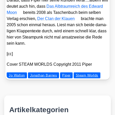
Dar­auf, dass Piper hier sei­ne Kun­den verar…albern will
deu­tet auch hin, dass
Das Alb­traum­reich des Edward
Moon
bereits 2008 als Taschen­buch beim sel­ben
Ver­lag erschien,
Der Clan der Klau­en
brach­te man
2005 schon ein­mal her­aus. Liest man sich bei­de dama­
li­gen Klap­pen­tex­te durch, wird einem schnell klar, dass
hier von Steam­punk nicht mal ansatz­wei­se die Rede
sein kann.
[cc]
Cover STEAM WORLDS Copy­right 2011 Piper
Jo Walton
Jonathan Barnes
Piper
Steam Worlds
Artikelkategorien