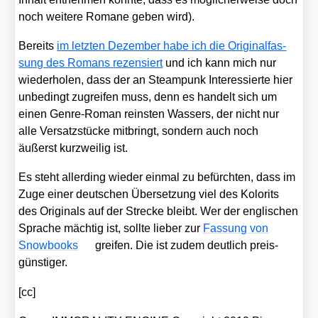
noch wei­te­re Roma­ne geben wird).
Bereits
im letz­ten Dezem­ber habe ich die Ori­gi­nal­fas­
sung des Romans rezen­siert
und ich kann mich nur
wie­der­ho­len, dass der an Steam­punk Inter­es­sier­te hier
unbe­dingt zugrei­fen muss, denn es han­delt sich um
einen Gen­re-Roman reins­ten Was­sers, der nicht nur
alle Ver­satz­stü­cke mit­bringt, son­dern auch noch
äußerst kurz­wei­lig ist.
Es steht aller­ding wie­der ein­mal zu befürch­ten, dass im
Zuge einer deut­schen Über­set­zung viel des Kolo­rits
des Ori­gi­nals auf der Stre­cke bleibt. Wer der eng­li­schen
Spra­che mäch­tig ist, soll­te lie­ber zur
Fas­sung von
Snow­books
grei­fen. Die ist zudem deut­lich preis­
güns­ti­ger.
[cc]