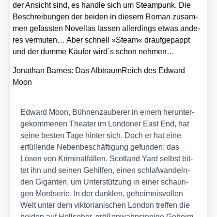
der Ansicht sind, es hand­le sich um Steam­punk. Die
Beschrei­bun­gen der bei­den in die­sem Roman zusam­
men gefass­ten Novel­las las­sen aller­dings etwas ande­
res ver­mu­ten… Aber schnell »Steam« drauf­ge­pappt
und der dum­me Käu­fer wird´s schon neh­men…
Jona­than Bar­nes:
Das Alb­traum­Reich des Edward
Moon
Edward Moon, Büh­nen­zau­be­rer in einem her­un­ter­
ge­kom­me­nen Thea­ter im Lon­do­ner East End, hat
sei­ne bes­ten Tage hin­ter sich. Doch er hat eine
erfül­len­de Neben­be­schäf­ti­gung gefun­den: das
Lösen von Kri­mi­nal­fäl­len. Scot­land Yard selbst bit­
tet ihn und sei­nen Gehil­fen, einen schlaf­wan­deln­
den Gigan­ten, um Unter­stüt­zung in einer schau­ri­
gen Mord­se­rie. In der dunk­len, geheim­nis­vol­len
Welt unter dem vik­to­ria­ni­schen Lon­don tref­fen die
bei­den auf Hell­se­her, grö­ßen­wahn­sin­ni­ge Geheim­