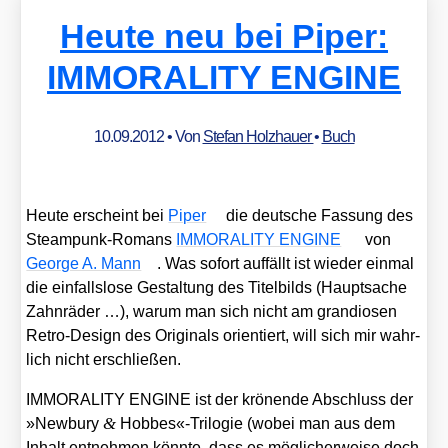
Heute neu bei Piper:
IMMORALITY ENGINE
10.09.2012
• Von
Stefan Holzhauer
•
Buch
Heu­te erscheint bei
Piper
die deut­sche Fas­sung des
Steam­punk-Romans
IMMORALITY ENGINE
von
Geor­ge A. Mann
. Was sofort auf­fällt ist wie­der ein­mal
die ein­falls­lo­se Gestal­tung des Titel­bilds (Haupt­sa­che
Zahn­rä­der …), war­um man sich nicht am gran­dio­sen
Retro-Design des Ori­gi­nals ori­en­tiert, will sich mir wahr­
lich nicht erschlie­ßen.
IMMORALITY ENGINE ist der krö­nen­de Abschluss der
&
»New­bury
Hobbes«-Trilogie (wobei man aus dem
Inhalt ent­neh­men könn­te, dass es mög­li­cher­wei­se doch