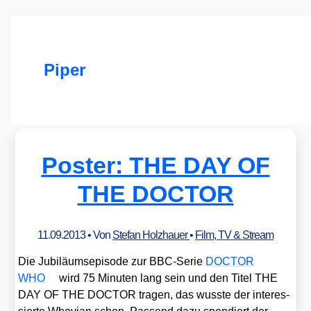
Piper
Poster: THE DAY OF
THE DOCTOR
11.09.2013
• Von
Stefan Holzhauer
•
Film, TV & Stream
Die Jubi­lä­ums­epi­so­de zur BBC-Serie
DOCTOR
WHO
wird 75 Minu­ten lang sein und den Titel THE
DAY OF THE DOCTOR tra­gen, das wuss­te der inter­es­