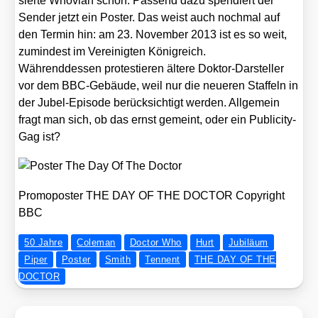
sier­te Who­vi­an schon. Pas­send dazu spen­diert der
Sen­der jetzt ein Pos­ter. Das weist auch noch­mal auf
den Ter­min hin: am 23. Novem­ber 2013 ist es so weit,
zumin­dest im Ver­ei­nig­ten König­reich.
Wäh­rend­des­sen pro­tes­tie­ren älte­re Dok­tor-Dar­stel­ler
vor dem BBC-Gebäu­de, weil nur die neue­ren Staf­feln in
der Jubel-Epi­so­de berück­sich­tigt wer­den. All­ge­mein
fragt man sich, ob das ernst gemeint, oder ein Publi­ci­ty-
Gag ist?
Pro­mo­pos­ter THE DAY OF THE DOCTOR Copy­right
BBC
50 Jahre
Coleman
Doctor Who
Hurt
Jubiläum
Piper
Poster
Smith
Tennent
THE DAY OF THE
DOCTOR