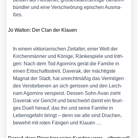
bünd­ler und eine Ver­schwö­rung epi­schen Aus­ma­
ßes.
Jo Walt­on:
Der Clan der Klau­en
In einem vik­to­ria­ni­schen Zeit­al­ter, einer Welt der
Kir­chen­män­ner und Köni­ge, Rän­ke­spie­le und Intri­
gen: Nach dem Tod Ago­rnins gerät die Fami­lie in
einen Erb­schafts­streit. Daverak, der mäch­tigs­te
Magnat der Stadt, hat unrecht­mä­ßig das Ver­mö­gen
des Ver­stor­be­nen an sich geris­sen und den Leich­
nam Ago­rnins ver­speist. Des­sen Sohn Avan zieht
Daverak vor Gericht und beschwört damit ein feu­ri­
ges Duell her­auf, das ihn und sei­ne Fami­lie in
Lebens­ge­fahr bringt – denn sie alle sind Dra­chen,
bewehrt mit roten Fän­gen und Klau­en …