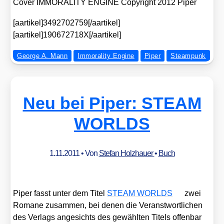
Cover IMMORALITY ENGINE Copy­right 2012 Piper
[aartikel]3492702759[/aartikel]
[aartikel]190672718X[/aartikel]
George A. Mann
Immorality Engine
Piper
Steampunk
Neu bei Piper: STEAM
WORLDS
1.11.2011
• Von
Stefan Holzhauer
•
Buch
Piper fasst unter dem Titel
STEAM WORLDS
zwei
Roma­ne zusam­men, bei denen die Ver­anst­wort­li­chen
des Ver­lags ange­sichts des gewähl­ten Titels offen­bar