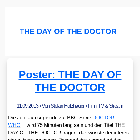
THE DAY OF THE DOCTOR
Poster: THE DAY OF
THE DOCTOR
11.09.2013
• Von
Stefan Holzhauer
•
Film, TV & Stream
Die Jubi­lä­ums­epi­so­de zur BBC-Serie
DOCTOR
WHO
wird 75 Minu­ten lang sein und den Titel THE
DAY OF THE DOCTOR tra­gen, das wuss­te der inter­es­