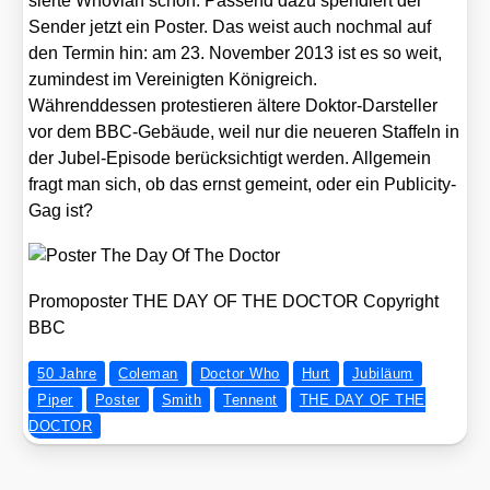
sier­te Who­vi­an schon. Pas­send dazu spen­diert der
Sen­der jetzt ein Pos­ter. Das weist auch noch­mal auf
den Ter­min hin: am 23. Novem­ber 2013 ist es so weit,
zumin­dest im Ver­ei­nig­ten König­reich.
Wäh­rend­des­sen pro­tes­tie­ren älte­re Dok­tor-Dar­stel­ler
vor dem BBC-Gebäu­de, weil nur die neue­ren Staf­feln in
der Jubel-Epi­so­de berück­sich­tigt wer­den. All­ge­mein
fragt man sich, ob das ernst gemeint, oder ein Publi­ci­ty-
Gag ist?
Pro­mo­pos­ter THE DAY OF THE DOCTOR Copy­right
BBC
50 Jahre
Coleman
Doctor Who
Hurt
Jubiläum
Piper
Poster
Smith
Tennent
THE DAY OF THE
DOCTOR