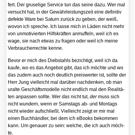
fert. Der gru­se­li­ge Ser­vice tun das sei­ne dazu. Wer mal
ver­sucht hat, in der Gewähr­leis­tungs­zeit eine defi­ni­tiv
defek­te Ware bei Saturn zurück zu geben, der weiß,
wovon ich spre­che. Ich las­se mich in Läden nicht mehr
von unmo­ti­vier­ten Hilfs­kräf­ten anmuf­feln, weil ich es
wage, sie nach etwas zu fra­gen oder weil ich mei­ne
Ver­brau­cher­rech­te ken­ne.
Bevor er mich des Dieb­stahls bezich­tigt, weil ich da
kau­fe, wo es das Ange­bot gibt, das ich möch­te und wo
das zudem auch noch deut­lich preis­wer­ter ist, soll­te der
Herr Jung viel­leicht mal dar­über nach­den­ken, ob man
uralte Geschäfts­mo­del­le nicht end­lich mal den Rea­li­tä­
ten anpas­sen soll­te. Wer
das
nicht tut,
der
muss sich
nicht wun­dern, wenn er Sams­tags ab- und Mon­tags
nicht wie­der auf­schließt. Viel­leicht zeigt er mir mal
einen Buch­händ­ler, bei dem ich eBooks bekom­men
kann. Um genau­er zu sein: wel­che, die ich auch möch­
te.