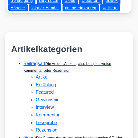
Beleidigung
Buy Local
Diebe
Diebstahl
eBook
Händler
lokaler Handel
online einkaufen
weltfern
Artikelkategorien
Beitragsart
Die Art des Artikels, also beispielsweise
Kommentar oder Rezension
Artikel
Erzählung
Featured
Gewinnspiel
Interview
Kommentar
Leseprobe
Rezension
Genre
Die Genres des Artikel, also beispielsweise SF oder