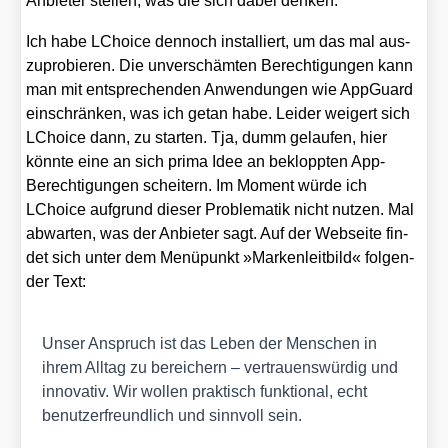
Anbie­ter stel­len, was die sich dabei den­ken.
Ich habe LChoice den­noch instal­liert, um das mal aus­
zu­pro­bie­ren. Die unver­schäm­ten Berech­ti­gun­gen kann
man mit ent­spre­chen­den Anwen­dun­gen wie App­Guard
ein­schrän­ken, was ich getan habe. Lei­der wei­gert sich
LChoice dann, zu star­ten. Tja, dumm gelau­fen, hier
könn­te eine an sich pri­ma Idee an beklopp­ten App-
Berech­ti­gun­gen schei­tern. Im Moment wür­de ich
LChoice auf­grund die­ser Pro­ble­ma­tik nicht nut­zen. Mal
abwar­ten, was der Anbie­ter sagt. Auf der Web­sei­te fin­
det sich unter dem Menü­punkt »Mar­ken­leit­bild« fol­gen­
der Text:
Unser Anspruch ist das Leben der Men­schen in
ihrem All­tag zu berei­chern – ver­trau­ens­wür­dig und
inno­va­tiv. Wir wol­len prak­tisch funk­tio­nal, echt
benut­zer­freund­lich und sinn­voll sein.