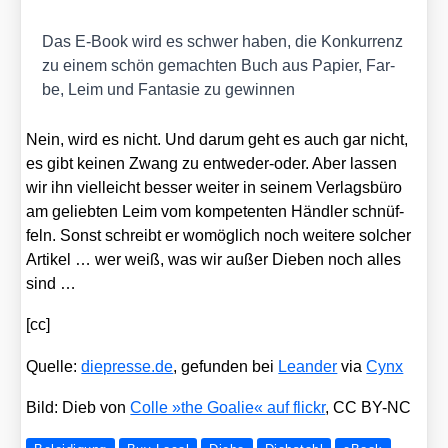
Das E‑Book wird es schwer haben, die Kon­kur­renz
zu einem schön gemach­ten Buch aus Papier, Far­
be, Leim und Fan­ta­sie zu gewin­nen
Nein, wird es nicht. Und dar­um geht es auch gar nicht,
es gibt kei­nen Zwang zu ent­we­der-oder. Aber las­sen
wir ihn viel­leicht bes­ser wei­ter in sei­nem Ver­lags­bü­ro
am gelieb­ten Leim vom kom­pe­ten­ten Händ­ler schnüf­
feln. Sonst schreibt er womög­lich noch wei­te­re sol­cher
Arti­kel … wer weiß, was wir außer Die­ben noch alles
sind …
[cc]
Quel­le:
die​pres​se​.de
, gefun­den bei
Lean­der
via
Cynx
Bild: Dieb von
Col­le »the Goa­lie« auf flickr
, CC BY-NC