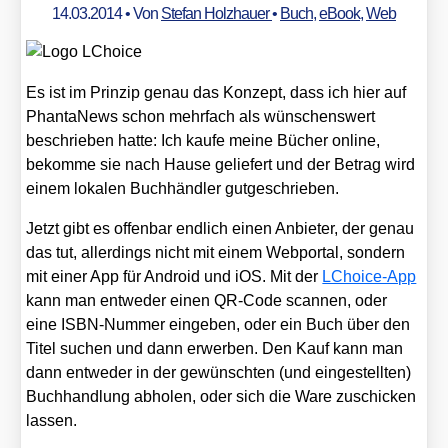
14.03.2014
• Von
Stefan Holzhauer
•
Buch
,
eBook
,
Web
Es ist im Prin­zip genau das Kon­zept, dass ich hier auf
Phan­ta­News schon mehr­fach als wün­schens­wert
beschrie­ben hat­te: Ich kau­fe mei­ne Bücher online,
bekom­me sie nach Hau­se gelie­fert und der Betrag wird
einem loka­len Buch­händ­ler gut­ge­schrie­ben.
Jetzt gibt es offen­bar end­lich einen Anbie­ter, der genau
das tut, aller­dings nicht mit einem Web­por­tal, son­dern
mit einer App für Android und iOS. Mit der
LChoice-App
kann man ent­we­der einen QR-Code scan­nen, oder
eine ISBN-Num­mer ein­ge­ben, oder ein Buch über den
Titel suchen und dann erwer­ben. Den Kauf kann man
dann ent­we­der in der gewünsch­ten (und ein­ge­stell­ten)
Buch­hand­lung abho­len, oder sich die Ware zuschi­cken
las­sen.