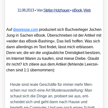
11.06.2013
• Von
Stefan Holzhauer
•
eBook
,
Web
Auf
die​pres​se​.com
pro­du­ziert sich Buch­ver­le­ger Jochen
Jung in Sachen eBook. Über­schrie­ben ist der Arti­kel mit
»wider das eBook-Bas­hing«. Das ließ hof­fen. Was sich
dann aller­dings im Text fin­det, lässt mich erblas­sen.
Denn wir, die wir die unglaub­li­che Dreis­tig­keit besit­zen,
im Inter­net Waren zu kau­fen, sind mie­se Die­be. Glaubt
ihr nicht? Ich zitie­re aus dem Arti­kel (feh­len­de Leer­zei­
chen sind 1:1 über­nom­men):
Heu­te sind rea­le Geschäf­te für immer mehr Men­
schen nur noch eine Art Mus­ter­aus­stel­lung: Man
schaut sich die Din­ge an, pro­biert sie aus, ent­
schei­det sich und geht dann nach Hau­se und
bestellt am Com­pu­ter. Und wer noch einen Schritt