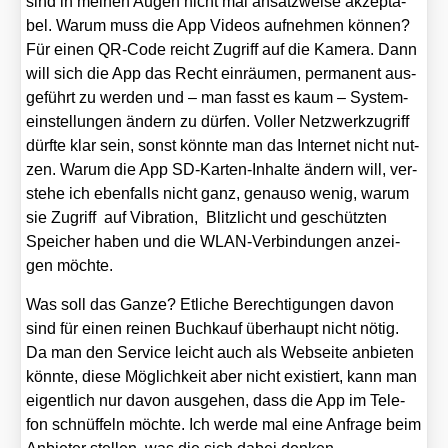
sind in mei­nen Augen nicht mal ansatz­wei­se akzep­ta­
bel. War­um muss die App Vide­os auf­neh­men kön­nen?
Für einen QR-Code reicht Zugriff auf die Kame­ra. Dann
will sich die App das Recht ein­räu­men, per­ma­nent aus­
ge­führt zu wer­den und – man fasst es kaum – Sys­tem­
ein­stel­lun­gen ändern zu dür­fen. Vol­ler Netz­werk­zu­griff
dürf­te klar sein, sonst könn­te man das Inter­net nicht nut­
zen. War­um die App SD-Kar­ten-Inhal­te ändern will, ver­
ste­he ich eben­falls nicht ganz, genau­so wenig, war­um
sie Zugriff auf Vibra­ti­on, Blitz­licht und geschütz­ten
Spei­cher haben und die WLAN-Ver­bin­dun­gen anzei­
gen möch­te.
Was soll das Gan­ze? Etli­che Berech­ti­gun­gen davon
sind für einen rei­nen Buch­kauf über­haupt nicht nötig.
Da man den Ser­vice leicht auch als Web­sei­te anbie­ten
könn­te, die­se Mög­lich­keit aber nicht exis­tiert, kann man
eigent­lich nur davon aus­ge­hen, dass die App im Tele­
fon schnüf­feln möch­te. Ich wer­de mal eine Anfra­ge beim