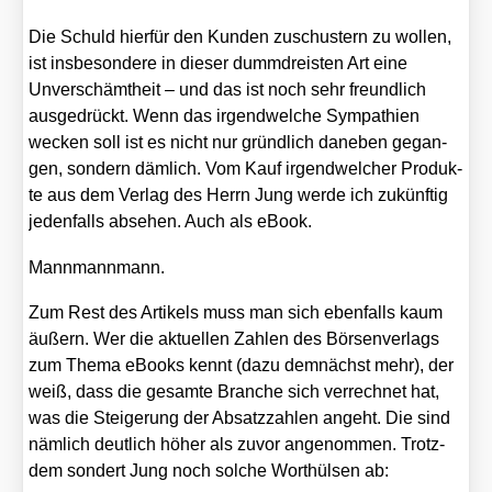
Die Schuld hier­für den Kun­den zuschus­tern zu wol­len,
ist ins­be­son­de­re in die­ser dumm­dreis­ten Art eine
Unver­schämt­heit – und das ist noch sehr freund­lich
aus­ge­drückt. Wenn das irgend­wel­che Sym­pa­thien
wecken soll ist es nicht nur gründ­lich dane­ben gegan­
gen, son­dern däm­lich. Vom Kauf irgend­wel­cher Pro­duk­
te aus dem Ver­lag des Herrn Jung wer­de ich zukünf­tig
jeden­falls abse­hen. Auch als eBook.
Mann­mann­mann.
Zum Rest des Arti­kels muss man sich eben­falls kaum
äußern. Wer die aktu­el­len Zah­len des Bör­sen­ver­lags
zum The­ma eBooks kennt (dazu dem­nächst mehr), der
weiß, dass die gesam­te Bran­che sich ver­rech­net hat,
was die Stei­ge­rung der Absatz­zah­len angeht. Die sind
näm­lich deut­lich höher als zuvor ange­nom­men. Trotz­
dem son­dert Jung noch sol­che Wort­hül­sen ab: