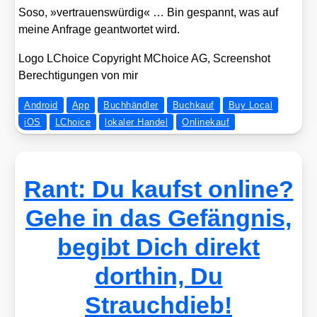
Soso, »ver­trau­ens­wür­dig« … Bin gespannt, was auf
mei­ne Anfra­ge geant­wor­tet wird.
Logo LChoice Copy­right MChoice AG, Screen­shot
Berech­ti­gun­gen von mir
Android
App
Buchhändler
Buchkauf
Buy Local
iOS
LChoice
lokaler Handel
Onlinekauf
Rant: Du kaufst online?
Gehe in das Gefängnis,
begibt Dich direkt
dorthin, Du
Strauchdieb!