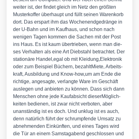
wei­ter ist, der fin­det gleich im Netz den größ­ten
Mus­ter­kof­fer über­haupt und füllt sei­nen Waren­korb
dort. Das erspart ihm das Wochen­end­ge­drän­ge in
der U‑Bahn und im Kauf­haus, und schon nach
weni­gen Tagen kom­men die Sachen mit der Post
ins Haus. Es ist kaum über­trie­ben, wenn man die­
ses Ver­hal­ten als eine Art Dieb­stahl betrach­tet. Der
sta­tio­nä­re Handel,egal ob mit Kleidung,Elektronik
oder zum Bei­spiel Büchern, bezahlt­Mie­te, Arbeits­
kraft, Aus­bil­dung und Know-how,um am Ende die
rich­ti­ge, ange­sag­te, ver­lang­te Ware im Geschäft
aus­le­gen und anbie­ten zu kön­nen. Dass sich dann
Men­schen ohne jede Kauf­ab­sicht die­ser­Mög­lich­
kei­ten bedie­nen, ist zwar nicht ver­bo­ten, aber
unan­stän­dig ist es doch. Und unklug ist es auch,
denn natür­lich führt der schrump­fen­de Umsatz zu
abneh­men­den Ein­künf­ten, und eines Tages wird
die Tür an einem Sams­tag­abend geschlos­sen und