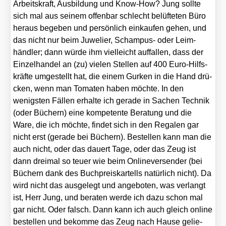
Arbeits­kraft, Aus­bil­dung und Know-How? Jung soll­te
sich mal aus sei­nem offen­bar schlecht belüf­te­ten Büro
her­aus bege­ben und per­sön­lich ein­kau­fen gehen, und
das nicht nur beim Juwe­lier, Scham­pus- oder Leim­
händ­ler; dann wür­de ihm viel­leicht auf­fal­len, dass der
Ein­zel­han­del an (zu) vie­len Stel­len auf 400 Euro-Hilfs­
kräf­te umge­stellt hat, die einem Gur­ken in die Hand drü­
cken, wenn man Toma­ten haben möch­te. In den
wenigs­ten Fäl­len erhal­te ich gera­de in Sachen Tech­nik
(oder Büchern) eine kom­pe­ten­te Bera­tung und die
Ware, die ich möch­te, fin­det sich in den Rega­len gar
nicht erst (gera­de bei Büchern). Bestel­len kann man die
auch nicht, oder das dau­ert Tage, oder das Zeug ist
dann drei­mal so teu­er wie beim Onlin­ever­sen­der (bei
Büchern dank des Buch­preis­kar­tells natür­lich nicht). Da
wird nicht das aus­ge­legt und ange­bo­ten, was ver­langt
ist, Herr Jung, und bera­ten wer­de ich dazu schon mal
gar nicht. Oder falsch. Dann kann ich auch gleich online
bestel­len und bekom­me das Zeug nach Hau­se gelie­