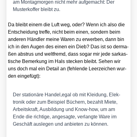
am Mon­tag­mor­gen nicht mehr auf­ge­macht: Der
Mus­ter­kof­fer bleibt zu.
Da bleibt einem die Luft weg, oder? Wenn ich also die
Ent­schei­dung tref­fe, nicht beim einen, son­dern beim
ande­ren Händ­ler mei­ne Waren zu erwer­ben, dann bin
ich in den Augen des einen ein Dieb? Das ist so der­ma­
ßen abstrus und welt­fremd, dass sogar mir jede sar­kas­
ti­sche Bemer­kung im Hals ste­cken bleibt. Sehen wir
uns doch mal ein Detail an (feh­len­de Leer­zei­chen wur­
den ein­ge­fügt):
Der sta­tio­nä­re Handel,egal ob mit Klei­dung, Elek­
tro­nik oder zum Bei­spiel Büchern, bezahlt Mie­te,
Arbeits­kraft, Aus­bil­dung und Know-how, um am
Ende die rich­ti­ge, ange­sag­te, ver­lang­te Ware im
Geschäft aus­le­gen und anbie­ten zu kön­nen.