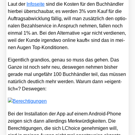
Laut der
Info­sei­te
sind die Kos­ten für den Buch­händ­ler
hier­bei über­schau­bar, es wer­den 3% vom Kauf für die
Auf­trags­ab­wick­lung fäl­lig, will man zusätz­lich den optio­
na­len Bezahl­ser­vice in Anspruch neh­men, fal­len noch
ein­mal 1% an. Bei den Alter­na­ti­ve »gar nicht ver­die­nen,
weil der Kun­de irgend­wo online kauft« sind das in mei­
nen Augen Top-Kon­di­tio­nen.
Eigent­lich gran­di­os, genau so muss das gehen. Das
Gan­ze ist noch sehr neu, des­we­gen neh­men bis­her
gera­de mal unge­fähr 100 Buch­händ­ler teil, das müs­sen
natür­lich deut­lich mehr wer­den. War­um dann »eigent­
lich«? Des­we­gen:
Bei der Instal­la­ti­on der App auf einem Android-Pho­ne
zei­gen sich dann aller­dings Merk­wür­dig­kei­ten. Die
Berech­ti­gun­gen, die sich LChoice geneh­mi­gen will,