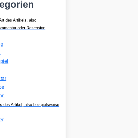
tegorien
Art des Artikels, also
Kommentar oder Rezension
ng
d
piel
w
tar
be
on
s des Artikel, also beispielsweise
er