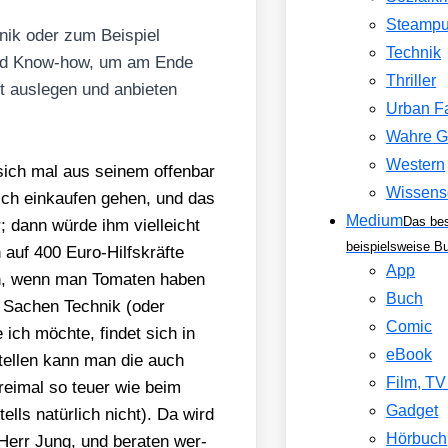
Steamp
o­nik oder zum Bei­spiel
Technik
g und Know-how, um am Ende
Thriller
t aus­le­gen und anbie­ten
Urban F
Wahre G
Western
sich mal aus sei­nem offen­bar
Wissens
lich ein­kau­fen gehen, und das
Medium
Das be
 dann wür­de ihm viel­leicht
beispielsweise B
en auf 400 Euro-Hilfs­kräf­te
App
ken, wenn man Toma­ten haben
Buch
in Sachen Tech­nik (oder
Comic
ich möch­te, fin­det sich in
eBook
tel­len kann man die auch
Film, T
ei­mal so teu­er wie beim
Gadget
ells natür­lich nicht). Da wird
Hörbuch
, Herr Jung, und bera­ten wer­