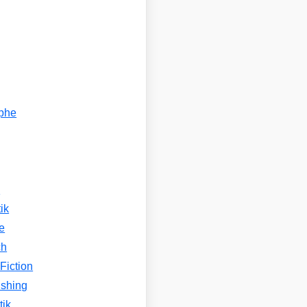
ophe
n
ik
e
ch
Fiction
ishing
tik