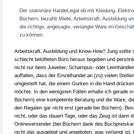
Der sta­tio­nä­re Handel,egal ob mit Klei­dung, Elek­tr
Büchern, bezahlt Mie­te, Arbeits­kraft, Aus­bil­dun
die rich­ti­ge, ange­sag­te, ver­lang­te Ware im Geschäf
zu kön­nen.
Arbeits­kraft, Aus­bil­dung und Know-How? Jung soll­te 
schlecht belüf­te­ten Büro her­aus bege­ben und per­sön­
nicht nur beim Juwe­lier, Scham­pus- oder Leim­händ­ler;
auf­fal­len, dass der Ein­zel­han­del an (zu) vie­len Stel­l
umge­stellt hat, die einem Gur­ken in die Hand drü­c
möch­te. In den wenigs­ten Fäl­len erhal­te ich gera­de 
Büchern) eine kom­pe­ten­te Bera­tung und die Ware, die 
den Rega­len gar nicht erst (gera­de bei Büchern). Bes
nicht, oder das dau­ert Tage, oder das Zeug ist dann dr
Onlin­ever­sen­der (bei Büchern dank des Buch­preis­kar­t
nicht das aus­ge­legt und ange­bo­ten, was ver­langt ist