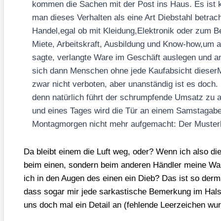
kom­men die Sachen mit der Post ins Haus. Es ist k
man die­ses Ver­hal­ten als eine Art Dieb­stahl betrach­t
Handel,egal ob mit Kleidung,Elektronik oder zum Be
Mie­te, Arbeits­kraft, Aus­bil­dung und Know-how,um a
sag­te, ver­lang­te Ware im Geschäft aus­le­gen und a
sich dann Men­schen ohne jede Kauf­ab­sicht die­ser­Mö
zwar nicht ver­bo­ten, aber unan­stän­dig ist es doch
denn natür­lich führt der schrump­fen­de Umsatz zu a
und eines Tages wird die Tür an einem Sams­tag­ab
Mon­tag­mor­gen nicht mehr auf­ge­macht: Der Mus­ter­k
Da bleibt einem die Luft weg, oder? Wenn ich also die E
beim einen, son­dern beim ande­ren Händ­ler mei­ne Wa
ich in den Augen des einen ein Dieb? Das ist so der­m
dass sogar mir jede sar­kas­ti­sche Bemer­kung im Hals
uns doch mal ein Detail an (feh­len­de Leer­zei­chen wur­