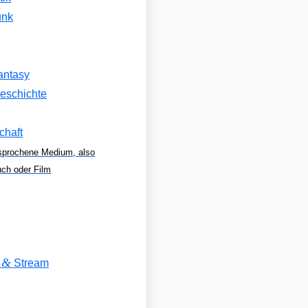
unk
antasy
eschichte
chaft
sprochene Medium, also
uch oder Film
&
V
Stream