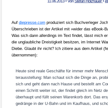
11.06.2013
• Von
Stefan Holzhauer
•
e
Auf
die​pres​se​.com
pro­du­ziert sich Buch­ver­le­ger J
Über­schrie­ben ist der Arti­kel mit »wider das eBook-Ba
Was sich dann aller­dings im Text fin­det, lässt mich er
die unglaub­li­che Dreis­tig­keit besit­zen, im Inter­net 
Die­be. Glaubt ihr nicht? Ich zitie­re aus dem Arti­kel (fe
über­nom­men):
Heu­te sind rea­le Geschäf­te für immer mehr Men­s
ter­aus­stel­lung: Man schaut sich die Din­ge an, pro­bi
sich und geht dann nach Hau­se und bestellt am Co
einen Schritt wei­ter ist, der fin­det gleich im Netz de
über­haupt und füllt sei­nen Waren­korb dort. Das e
ge­drän­ge in der U‑Bahn und im Kauf­haus, und sch