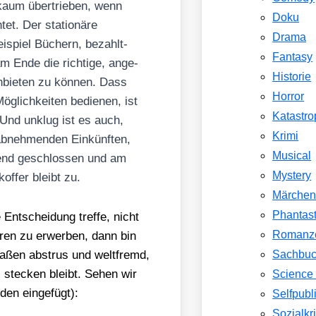
aum über­trie­ben, wenn
Doku
et. Der sta­tio­nä­re
Drama
i­spiel Büchern, bezahlt­
Fantasy
m Ende die rich­ti­ge, ange­
Historie
nbie­ten zu kön­nen. Dass
Horror
g­lich­kei­ten bedie­nen, ist
Katastr
. Und unklug ist es auch,
Krimi
bneh­men­den Ein­künf­ten,
Musical
end geschlos­sen und am
Mystery
of­fer bleibt zu.
Märche
Phantast
nt­schei­dung tref­fe, nicht
Romanz
ren zu erwer­ben, dann bin
a­ßen abstrus und welt­fremd,
Sachbu
 ste­cken bleibt. Sehen wir
Science 
den ein­ge­fügt):
Selfpubl
Sozialkri