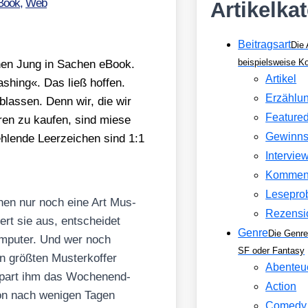
Book
,
Web
Artikelka
Beitragsart
Die 
beispielsweise 
ochen Jung in Sachen eBook.
Artikel
s­hing«. Das ließ hof­fen.
Erzählu
blas­sen. Denn wir, die wir
Feature
Waren zu kau­fen, sind mie­se
Gewinns
h­len­de Leer­zei­chen sind 1:1
Intervie
Kommen
Lesepro
chen nur noch eine Art Mus­
Rezensi
ert sie aus, ent­schei­det
Genre
Die Genre
m­pu­ter. Und wer noch
SF oder Fantasy
n größ­ten Mus­ter­kof­fer
Abenteu
rspart ihm das Wochen­end­
Action
on nach weni­gen Tagen
Comedy