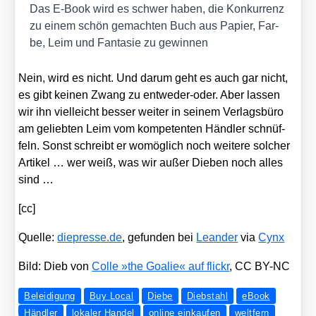
Das E‑Book wird es schwer haben, die Kon­kur­renz
zu einem schön gemach­ten Buch aus Papier, Far­
be, Leim und Fan­ta­sie zu gewin­nen
Nein, wird es nicht. Und dar­um geht es auch gar nicht,
es gibt kei­nen Zwang zu ent­we­der-oder. Aber las­sen
wir ihn viel­leicht bes­ser wei­ter in sei­nem Ver­lags­bü­ro
am gelieb­ten Leim vom kom­pe­ten­ten Händ­ler schnüf­
feln. Sonst schreibt er womög­lich noch wei­te­re sol­cher
Arti­kel … wer weiß, was wir außer Die­ben noch alles
sind …
[cc]
Quel­le:
die​pres​se​.de
, gefun­den bei
Lean­der
via
Cynx
Bild: Dieb von
Col­le »the Goa­lie« auf flickr
, CC BY-NC
Beleidigung
Buy Local
Diebe
Diebstahl
eBook
Händler
lokaler Handel
online einkaufen
weltfern