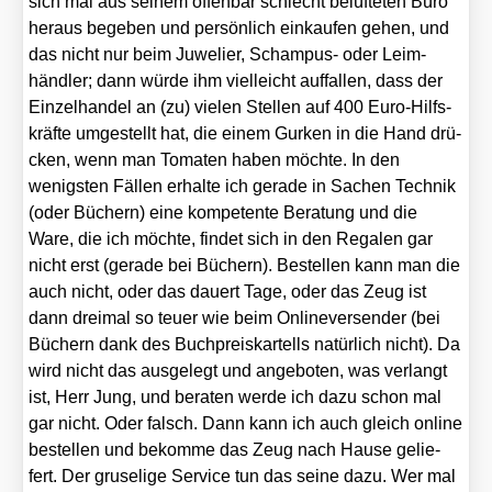
sich mal aus sei­nem offen­bar schlecht belüf­te­ten Büro
her­aus bege­ben und per­sön­lich ein­kau­fen gehen, und
das nicht nur beim Juwe­lier, Scham­pus- oder Leim­
händ­ler; dann wür­de ihm viel­leicht auf­fal­len, dass der
Ein­zel­han­del an (zu) vie­len Stel­len auf 400 Euro-Hilfs­
kräf­te umge­stellt hat, die einem Gur­ken in die Hand drü­
cken, wenn man Toma­ten haben möch­te. In den
wenigs­ten Fäl­len erhal­te ich gera­de in Sachen Tech­nik
(oder Büchern) eine kom­pe­ten­te Bera­tung und die
Ware, die ich möch­te, fin­det sich in den Rega­len gar
nicht erst (gera­de bei Büchern). Bestel­len kann man die
auch nicht, oder das dau­ert Tage, oder das Zeug ist
dann drei­mal so teu­er wie beim Onlin­ever­sen­der (bei
Büchern dank des Buch­preis­kar­tells natür­lich nicht). Da
wird nicht das aus­ge­legt und ange­bo­ten, was ver­langt
ist, Herr Jung, und bera­ten wer­de ich dazu schon mal
gar nicht. Oder falsch. Dann kann ich auch gleich online
bestel­len und bekom­me das Zeug nach Hau­se gelie­
fert. Der gru­se­li­ge Ser­vice tun das sei­ne dazu. Wer mal