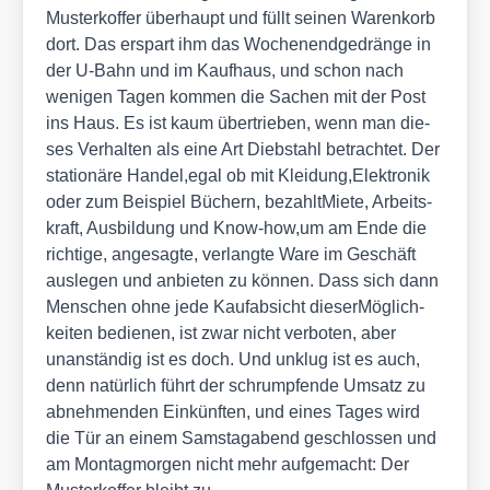
Mus­ter­kof­fer über­haupt und füllt sei­nen Waren­korb
dort. Das erspart ihm das Wochen­end­ge­drän­ge in
der U‑Bahn und im Kauf­haus, und schon nach
weni­gen Tagen kom­men die Sachen mit der Post
ins Haus. Es ist kaum über­trie­ben, wenn man die­
ses Ver­hal­ten als eine Art Dieb­stahl betrach­tet. Der
sta­tio­nä­re Handel,egal ob mit Kleidung,Elektronik
oder zum Bei­spiel Büchern, bezahlt­Mie­te, Arbeits­
kraft, Aus­bil­dung und Know-how,um am Ende die
rich­ti­ge, ange­sag­te, ver­lang­te Ware im Geschäft
aus­le­gen und anbie­ten zu kön­nen. Dass sich dann
Men­schen ohne jede Kauf­ab­sicht die­ser­Mög­lich­
kei­ten bedie­nen, ist zwar nicht ver­bo­ten, aber
unan­stän­dig ist es doch. Und unklug ist es auch,
denn natür­lich führt der schrump­fen­de Umsatz zu
abneh­men­den Ein­künf­ten, und eines Tages wird
die Tür an einem Sams­tag­abend geschlos­sen und
am Mon­tag­mor­gen nicht mehr auf­ge­macht: Der