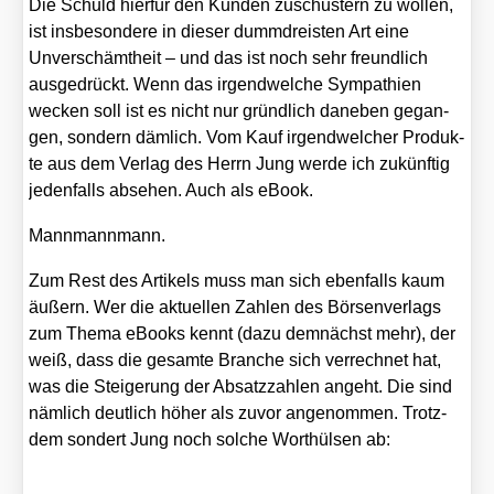
Die Schuld hier­für den Kun­den zuschus­tern zu wol­len,
ist ins­be­son­de­re in die­ser dumm­dreis­ten Art eine
Unver­schämt­heit – und das ist noch sehr freund­lich
aus­ge­drückt. Wenn das irgend­wel­che Sym­pa­thien
wecken soll ist es nicht nur gründ­lich dane­ben gegan­
gen, son­dern däm­lich. Vom Kauf irgend­wel­cher Pro­duk­
te aus dem Ver­lag des Herrn Jung wer­de ich zukünf­tig
jeden­falls abse­hen. Auch als eBook.
Mann­mann­mann.
Zum Rest des Arti­kels muss man sich eben­falls kaum
äußern. Wer die aktu­el­len Zah­len des Bör­sen­ver­lags
zum The­ma eBooks kennt (dazu dem­nächst mehr), der
weiß, dass die gesam­te Bran­che sich ver­rech­net hat,
was die Stei­ge­rung der Absatz­zah­len angeht. Die sind
näm­lich deut­lich höher als zuvor ange­nom­men. Trotz­
dem son­dert Jung noch sol­che Wort­hül­sen ab: