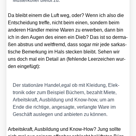
Mus­ter­kof­fer bleibt zu.
Da bleibt einem die Luft weg, oder? Wenn ich also die
Ent­schei­dung tref­fe, nicht beim einen, son­dern beim
ande­ren Händ­ler mei­ne Waren zu erwer­ben, dann bin
ich in den Augen des einen ein Dieb? Das ist so der­ma­
ßen abstrus und welt­fremd, dass sogar mir jede sar­kas­
ti­sche Bemer­kung im Hals ste­cken bleibt. Sehen wir
uns doch mal ein Detail an (feh­len­de Leer­zei­chen wur­
den ein­ge­fügt):
Der sta­tio­nä­re Handel,egal ob mit Klei­dung, Elek­
tro­nik oder zum Bei­spiel Büchern, bezahlt Mie­te,
Arbeits­kraft, Aus­bil­dung und Know-how, um am
Ende die rich­ti­ge, ange­sag­te, ver­lang­te Ware im
Geschäft aus­le­gen und anbie­ten zu kön­nen.
Arbeits­kraft, Aus­bil­dung und Know-How? Jung soll­te