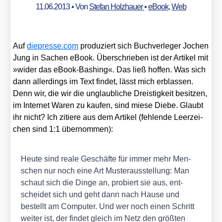
11.06.2013
• Von
Stefan Holzhauer
•
eBook
,
Web
Auf
die​pres​se​.com
pro­du­ziert sich Buch­ver­le­ger Jochen
Jung in Sachen eBook. Über­schrie­ben ist der Arti­kel mit
»wider das eBook-Bas­hing«. Das ließ hof­fen. Was sich
dann aller­dings im Text fin­det, lässt mich erblas­sen.
Denn wir, die wir die unglaub­li­che Dreis­tig­keit besit­zen,
im Inter­net Waren zu kau­fen, sind mie­se Die­be. Glaubt
ihr nicht? Ich zitie­re aus dem Arti­kel (feh­len­de Leer­zei­
chen sind 1:1 über­nom­men):
Heu­te sind rea­le Geschäf­te für immer mehr Men­
schen nur noch eine Art Mus­ter­aus­stel­lung: Man
schaut sich die Din­ge an, pro­biert sie aus, ent­
schei­det sich und geht dann nach Hau­se und
bestellt am Com­pu­ter. Und wer noch einen Schritt
wei­ter ist, der fin­det gleich im Netz den größ­ten