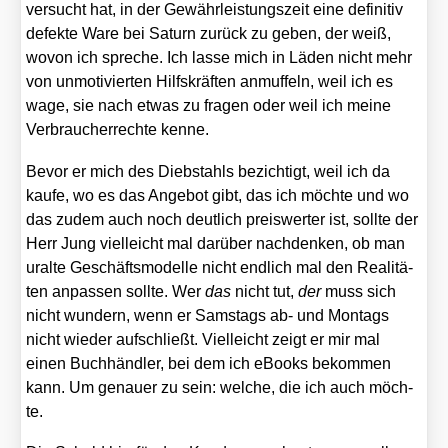
ver­sucht hat, in der Gewähr­leis­tungs­zeit eine defi­ni­tiv
defek­te Ware bei Saturn zurück zu geben, der weiß,
wovon ich spre­che. Ich las­se mich in Läden nicht mehr
von unmo­ti­vier­ten Hilfs­kräf­ten anmuf­feln, weil ich es
wage, sie nach etwas zu fra­gen oder weil ich mei­ne
Ver­brau­cher­rech­te ken­ne.
Bevor er mich des Dieb­stahls bezich­tigt, weil ich da
kau­fe, wo es das Ange­bot gibt, das ich möch­te und wo
das zudem auch noch deut­lich preis­wer­ter ist, soll­te der
Herr Jung viel­leicht mal dar­über nach­den­ken, ob man
uralte Geschäfts­mo­del­le nicht end­lich mal den Rea­li­tä­
ten anpas­sen soll­te. Wer
das
nicht tut,
der
muss sich
nicht wun­dern, wenn er Sams­tags ab- und Mon­tags
nicht wie­der auf­schließt. Viel­leicht zeigt er mir mal
einen Buch­händ­ler, bei dem ich eBooks bekom­men
kann. Um genau­er zu sein: wel­che, die ich auch möch­
te.