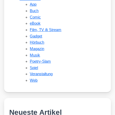
App
Buch
Comic
eBook
&
Film, TV
Stream
Gadget
Hörbuch
Magazin
Musik
Poetry-Slam
Spiel
Veranstaltung
Web
Neueste Artikel