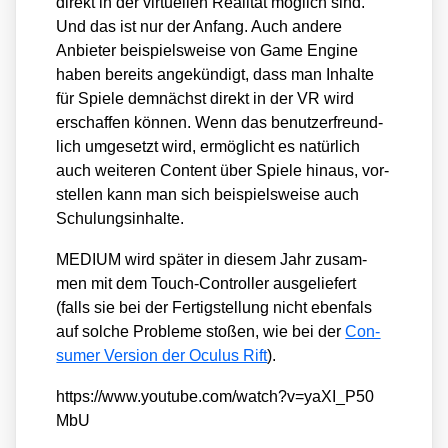
direkt in der vir­tu­el­len Rea­li­tät mög­lich sind.
Und das ist nur der Anfang. Auch ande­re
Anbie­ter bei­spiels­wei­se von Game Engi­ne
haben bereits ange­kün­digt, dass man Inhal­te
für Spie­le dem­nächst direkt in der VR wird
erschaf­fen kön­nen. Wenn das benut­zer­freund­
lich umge­setzt wird, ermög­licht es natür­lich
auch wei­te­ren Con­tent über Spie­le hin­aus, vor­
stel­len kann man sich bei­spiels­wei­se auch
Schu­lungs­in­hal­te.
MEDIUM wird spä­ter in die­sem Jahr zusam­
men mit dem Touch-Con­trol­ler aus­ge­lie­fert
(falls sie bei der Fer­tig­stel­lung nicht eben­fals
auf sol­che Pro­ble­me sto­ßen, wie bei der
Con­
su­mer Ver­si­on der Ocu­lus Rift
).
https://​www​.you​tube​.com/​w​a​t​c​h​?​v​=​y​a​X​I​_​P​5​0​
MbU