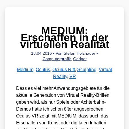
MEDIUM:
Erschaffen in der
virtuellen Realität
18.04.2016
• Von
Stefan Holzhauer
•
Computergrafik
,
Gadget
Medium
,
Oculus
,
Oculus Rift
,
Sculpting
,
Virtual
Reality
,
VR
Dass es viel mehr Anwen­dungs­ge­bie­te für die
aktu­el­le Gene­ra­ti­on von Vir­tu­al Rea­li­ty-Bril­len
geben wird, als nur Spie­le oder Ach­ter­bahn-
Demos hat­te ich schon öfter ange­spro­chen.
Ocu­lus VR zeigt mit MEDIUM, dass auch das
Erschaf­fen von Kunst oder digi­ta­len Inhal­ten