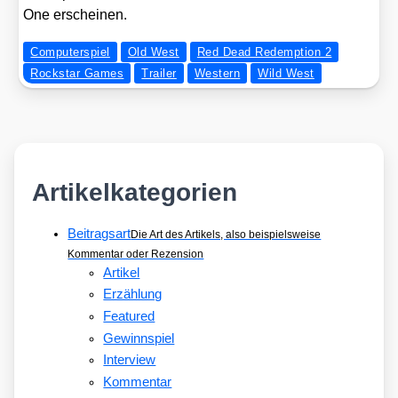
One erschei­nen.
Computerspiel
Old West
Red Dead Redemption 2
Rockstar Games
Trailer
Western
Wild West
Artikelkategorien
Beitragsart
Die Art des Artikels, also beispielsweise
Kommentar oder Rezension
Artikel
Erzählung
Featured
Gewinnspiel
Interview
Kommentar