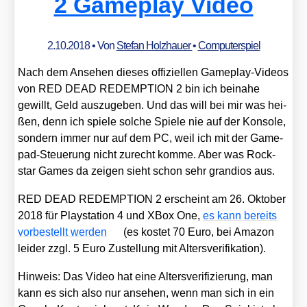
2 Gameplay Video
2.10.2018
• Von
Stefan Holzhauer
•
Computerspiel
Nach dem Anse­hen die­ses offi­zi­el­len Game­play-Vide­os
von RED DEAD REDEMPTION 2 bin ich bei­na­he
gewillt, Geld aus­zu­ge­ben. Und das will bei mir was hei­
ßen, denn ich spie­le sol­che Spie­le nie auf der Kon­so­le,
son­dern immer nur auf dem PC, weil ich mit der Game­
pad-Steue­rung nicht zurecht kom­me. Aber was Rock­
star Games da zei­gen sieht schon sehr gran­di­os aus.
RED DEAD REDEMPTION 2 erscheint am 26. Okto­ber
2018 für Play­sta­ti­on 4 und XBox One,
es kann bereits
vor­be­stellt wer­den
(es kos­tet 70 Euro, bei Ama­zon
lei­der zzgl. 5 Euro Zustel­lung mit Alters­ve­ri­fi­ka­ti­on).
Hin­weis: Das Video hat eine Alters­ve­ri­fi­zie­rung, man
kann es sich also nur anse­hen, wenn man sich in ein