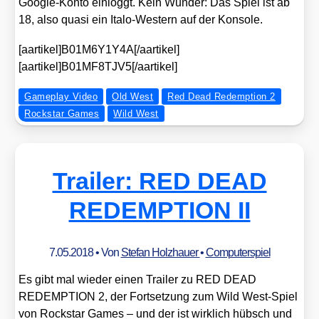
Goog­le-Kon­to ein­loggt. Kein Wun­der: Das Spiel ist ab
18, also qua­si ein Italo-Wes­tern auf der Kon­so­le.
[aartikel]B01M6Y1Y4A[/aartikel]
[aartikel]B01MF8TJV5[/aartikel]
Gameplay Video
Old West
Red Dead Redemption 2
Rockstar Games
Wild West
Trailer: RED DEAD
REDEMPTION II
7.05.2018
• Von
Stefan Holzhauer
•
Computerspiel
Es gibt mal wie­der einen Trai­ler zu RED DEAD
REDEMPTION 2, der Fort­set­zung zum Wild West-Spiel
von Rock­star Games – und der ist wirk­lich hübsch und