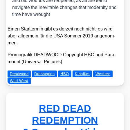
and old wounds are reope­ned, as all are left to
navi­ga­te the ine­vi­ta­ble chan­ges that moder­ni­ty and
time have wrought
Einen Start­ter­min gibt es der­zeit noch nicht, es wird
aber all­ge­mein für die USA Som­mer 2019 ange­nom­
men.
Pro­mo­gra­fik DEADWOOD Copy­right HBO und Para­
mount (Uni­ver­sal Pic­tures)
Deadwood
Drehbeginn
HBO
Kinofilm
Western
Wild West
RED DEAD
REDEMPTION