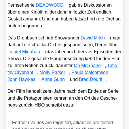
Fern­seh­se­rie
DEADWOOD
gab es Dis­kus­sio­nen
über einen Kino­film, der dann in letz­ter Zeit end­lich
Gestalt annahm. Und nun haben tat­säch­lich die Dreh­ar­
bei­ten begon­nen.
Das Dreh­buch schrieb Show­run­ner
David Milch
(man
darf auf die »Fuck«-Dichte gespannt sein), Regie führt
Dani­el Mina­han
(das tat er auch bei vier Epi­so­den der
Show). Die gesam­te Haupt­be­set­zung kehrt für den Film
zu ihren Rol­len zurück, dar­un­ter
Ian McSha­ne
,
Timo­
thy Oly­phant
,
Mol­ly Par­ker
,
Pau­la Mal­com­son
,
John Haw­kes
,
Anna Gunn
und
Brad Dou­rif
.
Der Film han­delt zehn Jah­re nach dem Ende der Serie
und die Prot­ago­nis­ten keh­ren an den Ort des Gesche­
hens zurück, HBO schreibt dazu:
For­mer rival­ries are reig­ni­ted, alli­ances are tes­ted