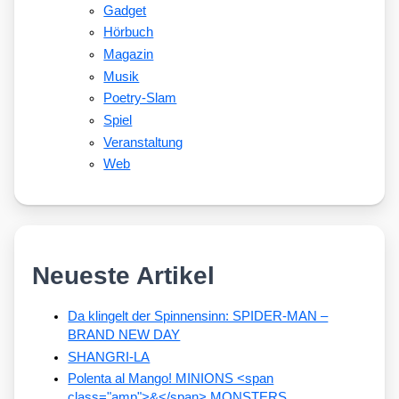
Gadget
Hörbuch
Magazin
Musik
Poetry-Slam
Spiel
Veranstaltung
Web
Neueste Artikel
Da klingelt der Spinnensinn: SPIDER-MAN –
BRAND NEW DAY
SHANGRI-LA
Polenta al Mango! MINIONS <span
class="amp">&</span> MONSTERS