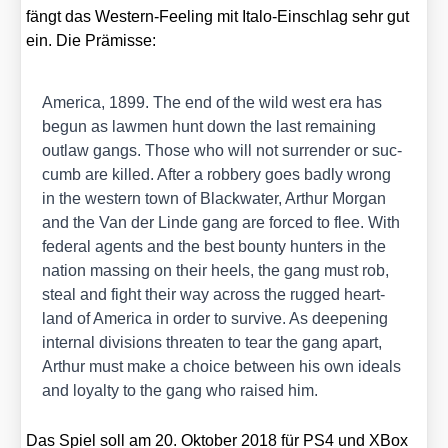
fängt das Wes­tern-Fee­ling mit Italo-Ein­schlag sehr gut
ein. Die Prä­mis­se:
Ame­ri­ca, 1899. The end of the wild west era has
begun as law­men hunt down the last remai­ning
out­law gangs. Tho­se who will not sur­ren­der or suc­
cumb are kil­led. After a rob­be­ry goes bad­ly wrong
in the wes­tern town of Black­wa­ter, Arthur Mor­gan
and the Van der Lin­de gang are forced to flee. With
fede­ral agents and the best boun­ty hun­ters in the
nati­on mas­sing on their heels, the gang must rob,
ste­al and fight their way across the rug­ged heart­
land of Ame­ri­ca in order to sur­vi­ve. As deepe­ning
inter­nal divi­si­ons threa­ten to tear the gang apart,
Arthur must make a choice bet­ween his own ide­als
and loyal­ty to the gang who rai­sed him.
Das Spiel soll am 20. Okto­ber 2018 für PS4 und XBox