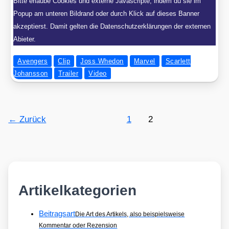
Bitte erlaube Cookies und externe Javascripte, indem du sie im
Popup am unteren Bildrand oder durch Klick auf dieses Banner
akzeptierst. Damit gelten die Datenschutzerklärungen der externen
Abieter.
Avengers
Clip
Joss Whedon
Marvel
Scarlett
Johansson
Trailer
Video
←
Zurück
1
2
Artikelkategorien
Beitragsart
Die Art des Artikels, also beispielsweise
Kommentar oder Rezension