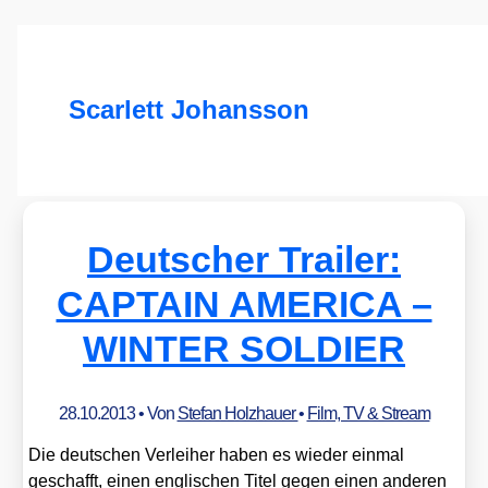
Scarlett Johansson
Deutscher Trailer:
CAPTAIN AMERICA –
WINTER SOLDIER
28.10.2013
• Von
Stefan Holzhauer
•
Film, TV & Stream
Die deut­schen Ver­lei­her haben es wie­der ein­mal
geschafft, einen eng­li­schen Titel gegen einen ande­ren