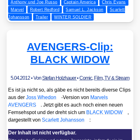
Anthony und Joe Russo
Captain America
Chris Evans
Marvel
Robert Redford
Samuel L. Jackson
Scarlett
Johansson
Trailer
WINTER SOLDIER
AVENGERS-Clip:
BLACK WIDOW
5.04.2012
• Von
Stefan Holzhauer
•
Comic
,
Film, TV & Stream
Es ist ja nicht so, als gäbe es nicht bereits diver­se Clips
aus der
Joss Whe­don
-Ver­si­on von
Mar­vels
AVENGERS
. Jetzt gibt es auch noch einen neu­en
Fern­seh­spot und der dreht sich um
BLACK WIDOW
,
dar­ge­stellt von
Scar­lett Johans­son
:
Der Inhalt ist nicht verfügbar.