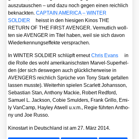
aus­zu­tau­schen – und dazu noch gegen einen reich­lich
beknack­ten.
CAPTAIN AMERICA – WINTER
SOLDIER
heisst in den hie­si­gen Kinos THE
RETURN OF THE FIRST AVENGER. Ver­mut­lich woll­
ten sie AVENGER im Titel haben, weil sie sich davon
Wie­der­ken­nungs­ef­fek­te ver­spra­chen.
In WINTER SOLDIER schlüpft erneut
Chris Evans
in
die Rol­le des wohl ame­ri­ka­nischs­ten Mar­vel-Super­hel­
den (der sich des­we­gen auch glück­li­cher­wei­se in
AVENGERS reich­lich Sprü­che von Tony Stark gefal­len
las­sen muss­te). Wei­ter­hin spie­len Scar­lett Johans­son,
Sebas­ti­an Stan, Antho­ny Mackie, Robert Red­ford,
Samu­el L. Jack­son, Cobie Smuld­ers, Frank Gril­lo, Emi­
ly Van­Camp, Hay­ley Atwell u.v.m., Regie führ­ten Antho­
ny und Joe Rus­so.
Kino­start in Deutsch­land ist am 27. März 2014.