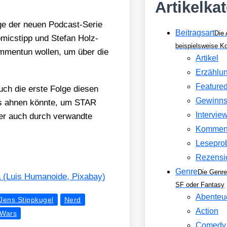
Artikelka
l­ge der neu­en Pod­cast-Serie
Beitragsart
Die 
mic­stipp und Ste­fan Holz­
beispielsweise 
m­men­tun wol­len, um über die
Artikel
Erzählu
Feature
ch die ers­te Fol­ge die­sen
Gewinns
eits ahnen könn­te, um STAR
Intervie
er auch durch ver­wand­te
Kommen
Lesepro
Rezensi
Genre
Die Genre
Luis Huma­no­ide, Pix­a­bay)
SF oder Fantasy
Abenteu
Jens Stippkugel
Nerd
Action
rWars
Comedy