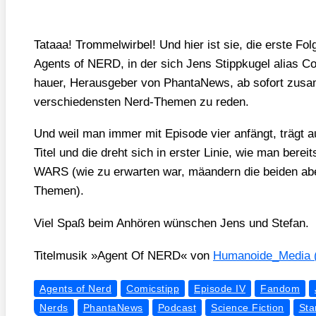
Tat­aaa! Trom­mel­wir­bel! Und hier ist sie, die ers­te Fo
Agents of NERD, in der sich Jens Stipp­kugel ali­as Co
hau­er, Her­aus­ge­ber von Phan­ta­News, ab sofort zusa
ver­schie­dens­ten Nerd-The­men zu reden.
Und weil man immer mit Epi­so­de vier anfängt, trägt au
Titel und die dreht sich in ers­ter Linie, wie man ber
WARS (wie zu erwar­ten war, mäan­dern die bei­den ab
The­men).
Viel Spaß beim Anhö­ren wün­schen Jens und Ste­fan.
Titel­mu­sik »Agent Of NERD« von
Humanoide_​Media (L
Agents of Nerd
Comicstipp
Episode IV
Fandom
Nerds
PhantaNews
Podcast
Science Fiction
Sta