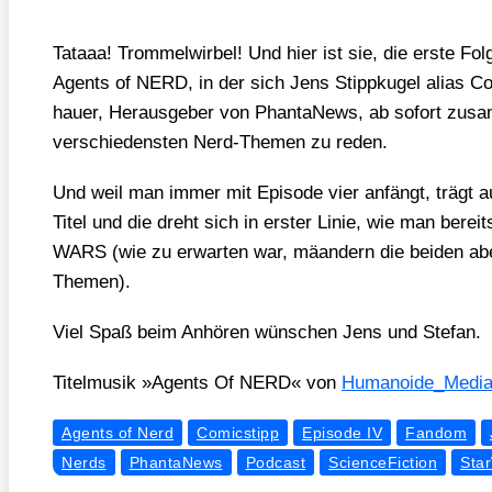
Tat­aaa! Trom­mel­wir­bel! Und hier ist sie, die ers­te Fo
Agents of NERD, in der sich Jens Stipp­kugel ali­as Co
hau­er, Her­aus­ge­ber von Phan­ta­News, ab sofort zusa
ver­schie­dens­ten Nerd-The­men zu reden.
Und weil man immer mit Epi­so­de vier anfängt, trägt au
Titel und die dreht sich in ers­ter Linie, wie man ber
WARS (wie zu erwar­ten war, mäan­dern die bei­den ab
The­men).
Viel Spaß beim Anhö­ren wün­schen Jens und Ste­fan.
Titel­mu­sik »Agents Of NERD« von
Humanoide_​Media (
Agents of Nerd
Comicstipp
Episode IV
Fandom
Nerds
PhantaNews
Podcast
ScienceFiction
Sta