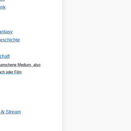
unk
antasy
eschichte
chaft
sprochene Medium, also
uch oder Film
&
V
Stream