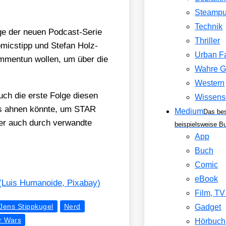
Steamp
Technik
l­ge der neu­en Pod­cast-Serie
Thriller
mic­stipp und Ste­fan Holz­
Urban F
m­men­tun wol­len, um über die
Wahre G
Western
ch die ers­te Fol­ge die­sen
Wissens
eits ahnen könn­te, um STAR
Medium
Das be
er auch durch ver­wand­te
beispielsweise B
App
Buch
Comic
eBook
uis Huma­no­ide, Pix­a­bay)
Film, T
Jens Stippkugel
Nerd
Gadget
r Wars
Hörbuch