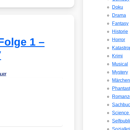
Doku
Drama
Fantasy
Historie
Folge 1 –
Horror
Katastr
V
Krimi
Musical
Mystery
auer
Märche
Phantast
Romanz
Sachbu
Science 
Selfpubl
Sozialkri