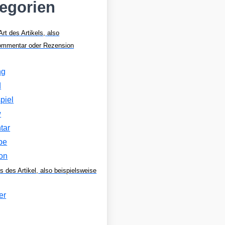
tegorien
Art des Artikels, also
Kommentar oder Rezension
ng
d
piel
w
tar
be
on
s des Artikel, also beispielsweise
er