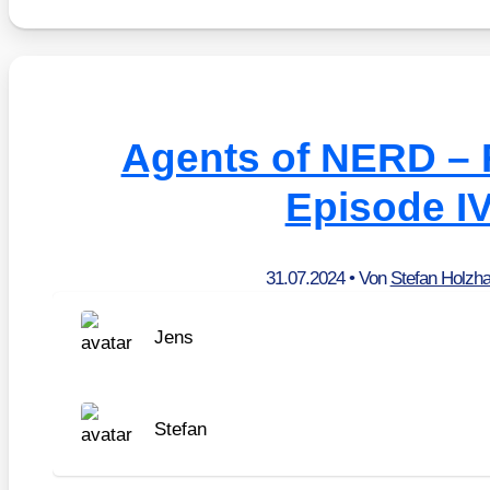
Agents of NERD – 
Episode I
31.07.2024
• Von
Stefan Holzh
Jens
Ste­fan