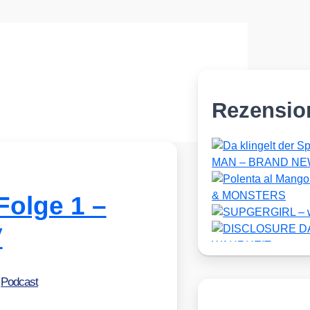
Rezensio
Folge 1 –
V
•
Podcast