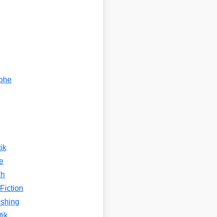
ophe
n
ik
e
ch
Fiction
ishing
tik