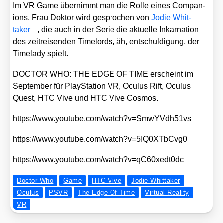
Im VR Game über­nimmt man die Rol­le eines Com­pa­n­
ions, Frau Dok­tor wird gespro­chen von
Jodie Whit­
taker
, die auch in der Serie die aktu­el­le Inkar­na­ti­on
des zeit­rei­sen­den Timelords, äh, ent­schul­di­gung, der
Time­la­dy spielt.
DOCTOR WHO: THE EDGE OF TIME erscheint im
Sep­tem­ber für Play­Sta­ti­on VR, Ocu­lus Rift, Ocu­lus
Quest, HTC Vive und HTC Vive Cos­mos.
https://​www​.you​tube​.com/​w​a​t​c​h​?​v​=​S​m​w​Y​V​d​h​5​1vs
https://​www​.you​tube​.com/​w​a​t​c​h​?​v​=​5​I​Q​0​X​T​b​C​vg0
https://​www​.you​tube​.com/​w​a​t​c​h​?​v​=​q​C​6​0​x​e​d​t​0dc
Doctor Who
Game
HTC Vive
Jodie Whittaker
Oculus
PSVR
The Edge Of Time
Virtual Reality
VR