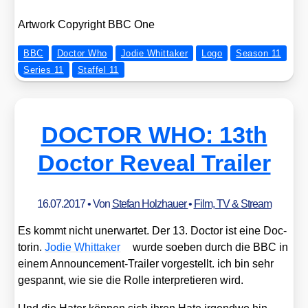
Art­work Copy­right BBC One
BBC
Doctor Who
Jodie Whittaker
Logo
Season 11
Series 11
Staffel 11
DOCTOR WHO: 13th
Doctor Reveal Trailer
16.07.2017
• Von
Stefan Holzhauer
•
Film, TV & Stream
Es kommt nicht uner­war­tet. Der 13. Doc­tor ist eine Doc­
to­rin.
Jodie Whit­taker
wur­de soeben durch die BBC in
einem Announce­ment-Trai­ler vor­ge­stellt. ich bin sehr
gespannt, wie sie die Rol­le inter­pre­tie­ren wird.