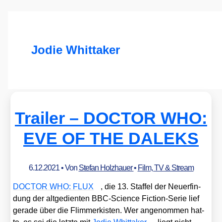
Jodie Whittaker
Trailer – DOCTOR WHO:
EVE OF THE DALEKS
6.12.2021
• Von
Stefan Holzhauer
•
Film, TV & Stream
DOCTOR WHO: FLUX
, die 13. Staf­fel der Neu­erfin­
dung der alt­ge­dien­ten BBC-Sci­ence Fic­tion-Serie lief
gera­de über die Flim­mer­kis­ten. Wer ange­nom­men hat­