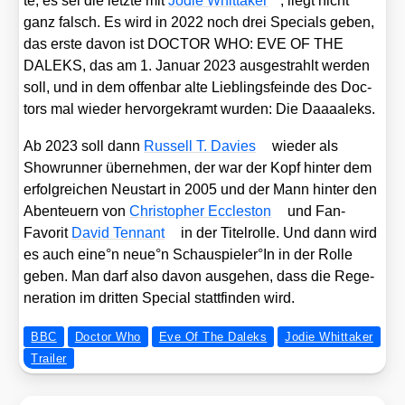
te, es sei die letz­te mit
Jodie Whit­taker
, liegt nicht
ganz falsch. Es wird in 2022 noch drei Spe­cials geben,
das ers­te davon ist DOCTOR WHO: EVE OF THE
DALEKS, das am 1. Janu­ar 2023 aus­ge­strahlt wer­den
soll, und in dem offen­bar alte Lieb­lings­fein­de des Doc­
tors mal wie­der her­vor­ge­kramt wur­den: Die Daaaal­eks.
Ab 2023 soll dann
Rus­sell T. Davies
wie­der als
Show­run­ner über­neh­men, der war der Kopf hin­ter dem
erfolg­rei­chen Neu­start in 2005 und der Mann hin­ter den
Aben­teu­ern von
Chris­to­pher Eccle­s­ton
und Fan-
Favo­rit
David Ten­n­ant
in der Titel­rol­le. Und dann wird
es auch eine°n neue°n Schauspieler°In in der Rol­le
geben. Man darf also davon aus­ge­hen, dass die Rege­
ne­ra­ti­on im drit­ten Spe­cial statt­fin­den wird.
BBC
Doctor Who
Eve Of The Daleks
Jodie Whittaker
Trailer