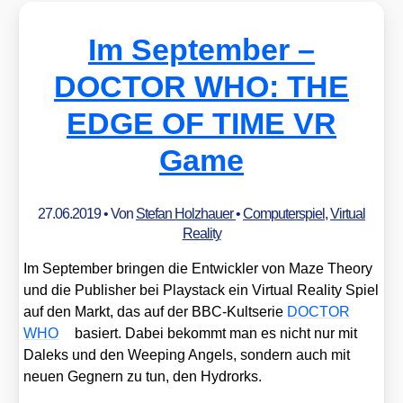
Im September –
DOCTOR WHO: THE
EDGE OF TIME VR
Game
27.06.2019
• Von
Stefan Holzhauer
•
Computerspiel
,
Virtual
Reality
Im Sep­tem­ber brin­gen die Ent­wick­ler von Maze Theo­ry
und die Publisher bei Play­stack ein Vir­tu­al Rea­li­ty Spiel
auf den Markt, das auf der BBC-Kult­se­rie
DOCTOR
WHO
basiert. Dabei bekommt man es nicht nur mit
Dal­eks und den Wee­ping Angels, son­dern auch mit
neu­en Geg­nern zu tun, den Hydro­rks.