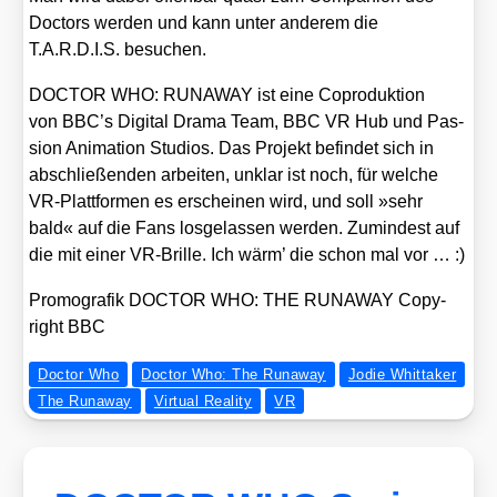
Doc­tors wer­den und kann unter ande­rem die
T.A.R.D.I.S. besu­chen.
DOCTOR WHO: RUNAWAY ist eine Copro­duk­ti­on
von BBC’s Digi­tal Dra­ma Team, BBC VR Hub und Pas­
si­on Ani­ma­ti­on Stu­di­os. Das Pro­jekt befin­det sich in
abschlie­ßen­den arbei­ten, unklar ist noch, für wel­che
VR-Platt­for­men es erschei­nen wird, und soll »sehr
bald« auf die Fans los­ge­las­sen wer­den. Zumin­dest auf
die mit einer VR-Bril­le. Ich wärm’ die schon mal vor … :)
Pro­mo­gra­fik DOCTOR WHO: THE RUNAWAY Copy­
right BBC
Doctor Who
Doctor Who: The Runaway
Jodie Whittaker
The Runaway
Virtual Reality
VR