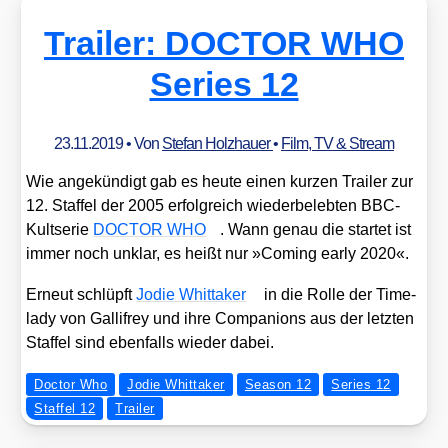
Trailer: DOCTOR WHO
Series 12
23.11.2019
• Von
Stefan Holzhauer
•
Film, TV & Stream
Wie ange­kün­digt gab es heu­te einen kur­zen Trai­ler zur
12. Staf­fel der 2005 erfolg­reich wie­der­be­leb­ten BBC-
Kult­se­rie
DOCTOR WHO
. Wann genau die star­tet ist
immer noch unklar, es heißt nur »Coming ear­ly 2020«.
Erneut schlüpft
Jodie Whit­taker
in die Rol­le der Time­
la­dy von Gal­li­frey und ihre Com­pa­n­ions aus der letz­ten
Staf­fel sind eben­falls wie­der dabei.
Doctor Who
Jodie Whittaker
Season 12
Series 12
Staffel 12
Trailer