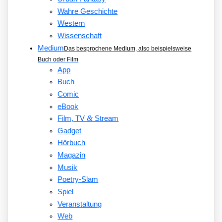
Wahre Geschichte
Western
Wissenschaft
Medium
Das besprochene Medium, also beispielsweise
Buch oder Film
App
Buch
Comic
eBook
&
Film, TV
Stream
Gadget
Hörbuch
Magazin
Musik
Poetry-Slam
Spiel
Veranstaltung
Web