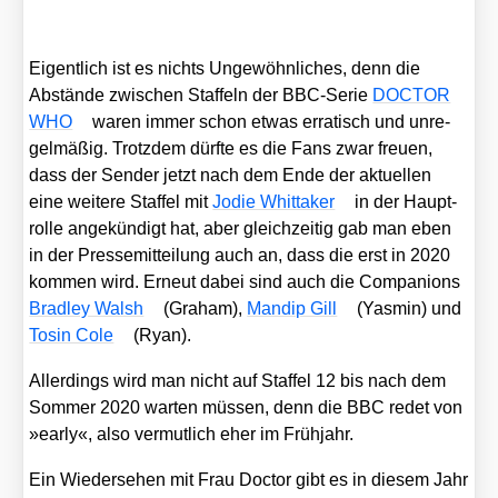
Eigent­lich ist es nichts Unge­wöhn­li­ches, denn die
Abstän­de zwi­schen Staf­feln der BBC-Serie
DOCTOR
WHO
waren immer schon etwas erra­tisch und unre­
gel­mä­ßig. Trotz­dem dürf­te es die Fans zwar freu­en,
dass der Sen­der jetzt nach dem Ende der aktu­el­len
eine wei­te­re Staf­fel mit
Jodie Whit­taker
in der Haupt­
rol­le ange­kün­digt hat, aber gleich­zei­tig gab man eben
in der Pres­se­mit­tei­lung auch an, dass die erst in 2020
kom­men wird. Erneut dabei sind auch die Com­pa­n­ions
Brad­ley Walsh
(Gra­ham),
Man­dip Gill
(Yas­min) und
Tosin Cole
(Ryan).
Aller­dings wird man nicht auf Staf­fel 12 bis nach dem
Som­mer 2020 war­ten müs­sen, denn die BBC redet von
»ear­ly«, also ver­mut­lich eher im Früh­jahr.
Ein Wie­der­se­hen mit Frau Doc­tor gibt es in die­sem Jahr