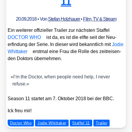
11
20.09.2018
• Von
Stefan Holzhauer
•
Film, TV & Stream
Ein wei­te­rer offi­zi­el­ler Trai­ler zur nächs­ten Staf­fel
DOCTOR WHO
ist da, es ist die elf­te seit der Neu­
erfin­dung der Serie. In die­ser wird bekannt­lich mit
Jodie
Whit­taker
erst­mal eine Frau die Rol­le des zeit­rei­sen­
den Dok­tors über­neh­men.
»
I’m the Doc­tor, when peo­p­le need help, I never
refu­se.«
Sea­son 11 star­tet am 7. Okto­ber 2018 bei der BBC.
Ick freu mir!
Doctor Who
Jodie Whittaker
Staffel 11
Trailer