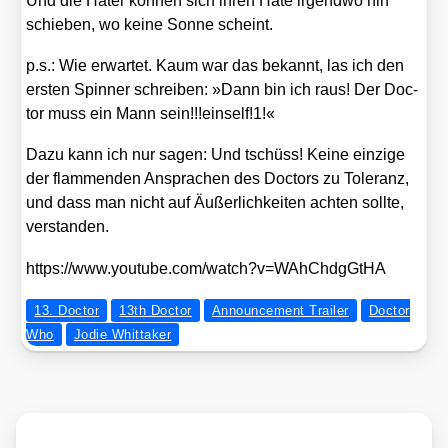
Und die Hater kön­nen sich ihren Hate irgend­wo hin
schie­ben, wo kei­ne Son­ne scheint.
p.s.: Wie erwar­tet. Kaum war das bekannt, las ich den
ers­ten Spin­ner schrei­ben: »Dann bin ich raus! Der Doc­
tor muss ein Mann sein!!!einself!1!«
Dazu kann ich nur sagen: Und tschüss! Kei­ne ein­zi­ge
der flam­men­den Anspra­chen des Doc­tors zu Tole­ranz,
und dass man nicht auf Äußer­lich­kei­ten ach­ten soll­te,
ver­stan­den.
https://​www​.you​tube​.com/​w​a​t​c​h​?​v​=​W​A​h​C​h​d​g​G​tHA
13. Doctor
13th Doctor
Announcement Trailer
Doctor
Who
Jodie Whittaker