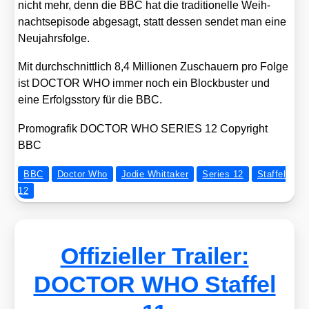
nicht mehr, denn die BBC hat die tra­di­tio­nel­le Weih­
nachts­epi­so­de abge­sagt, statt des­sen sen­det man eine
Neu­jahrs­fol­ge.
Mit durch­schnitt­lich 8,4 Mil­lio­nen Zuschau­ern pro Fol­ge
ist DOCTOR WHO immer noch ein Block­bus­ter und
eine Erfolgs­sto­ry für die BBC.
Pro­mo­gra­fik DOCTOR WHO SERIES 12 Copy­right
BBC
BBC
Doctor Who
Jodie Whittaker
Series 12
Staffel
12
Offizieller Trailer:
DOCTOR WHO Staffel