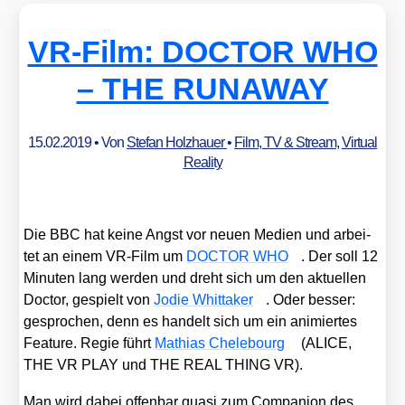
VR-Film: DOCTOR WHO
– THE RUNAWAY
15.02.2019
• Von
Stefan Holzhauer
•
Film, TV & Stream
,
Virtual
Reality
Die BBC hat kei­ne Angst vor neu­en Medi­en und arbei­
tet an einem VR-Film um
DOCTOR WHO
. Der soll 12
Minu­ten lang wer­den und dreht sich um den aktu­el­len
Doc­tor, gespielt von
Jodie Whit­taker
. Oder bes­ser:
gespro­chen, denn es han­delt sich um ein ani­mier­tes
Fea­ture. Regie führt
Mathi­as Che­le­bourg
(ALICE,
THE VR PLAY und THE REAL THING VR).
Man wird dabei offen­bar qua­si zum Com­pa­n­ion des