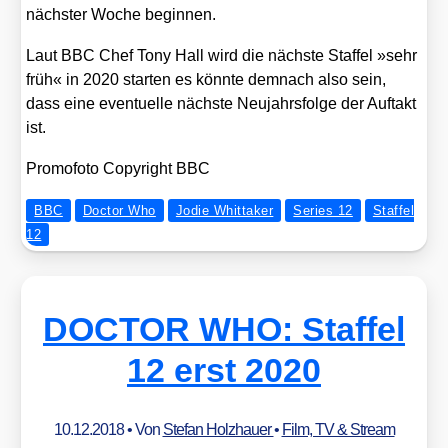
nächs­ter Woche begin­nen.
Laut BBC Chef Tony Hall wird die nächs­te Staf­fel »sehr
früh« in 2020 star­ten es könn­te dem­nach also sein,
dass eine even­tu­el­le nächs­te Neu­jahrs­fol­ge der Auf­takt
ist.
Pro­mo­fo­to Copy­right BBC
BBC
Doctor Who
Jodie Whittaker
Series 12
Staffel
12
DOCTOR WHO: Staffel
12 erst 2020
10.12.2018
• Von
Stefan Holzhauer
•
Film, TV & Stream