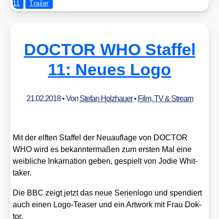
11
Trailer
DOCTOR WHO Staffel
11: Neues Logo
21.02.2018
• Von
Stefan Holzhauer
•
Film, TV & Stream
Mit der elf­ten Staf­fel der Neu­auf­la­ge von DOCTOR
WHO wird es bekann­ter­ma­ßen zum ers­ten Mal eine
weib­li­che Inkar­na­ti­on geben, gespielt von Jodie Whit­
taker.
Die BBC zeigt jetzt das neue Seri­en­lo­go und spen­diert
auch einen Logo-Teaser und ein Art­work mit Frau Dok­
tor.