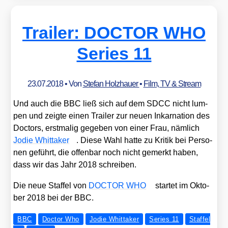
Trailer: DOCTOR WHO
Series 11
23.07.2018
• Von
Stefan Holzhauer
•
Film, TV & Stream
Und auch die BBC ließ sich auf dem SDCC nicht lum­
pen und zeig­te einen Trai­ler zur neu­en Inkar­na­ti­on des
Doc­tors, erst­ma­lig gege­ben von einer Frau, näm­lich
Jodie Whit­taker
. Die­se Wahl hat­te zu Kri­tik bei Per­so­
nen geführt, die offen­bar noch nicht gemerkt haben,
dass wir das Jahr 2018 schrei­ben.
Die neue Staf­fel von
DOCTOR WHO
star­tet im Okto­
ber 2018 bei der BBC.
BBC
Doctor Who
Jodie Whittaker
Series 11
Staffel