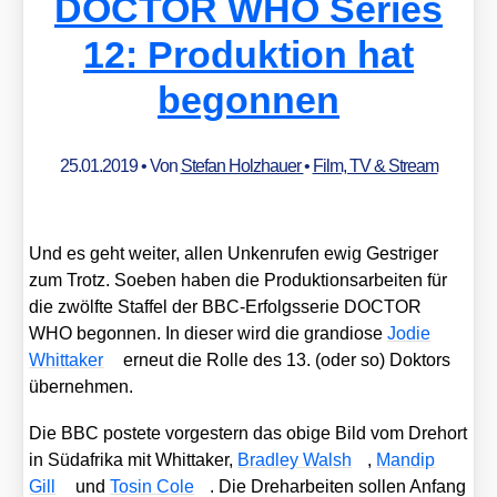
DOCTOR WHO Series
12: Produktion hat
begonnen
25.01.2019
• Von
Stefan Holzhauer
•
Film, TV & Stream
Und es geht wei­ter, allen Unken­ru­fen ewig Gest­ri­ger
zum Trotz. Soeben haben die Pro­duk­ti­ons­ar­bei­ten für
die zwölf­te Staf­fel der BBC-Erfolgs­se­rie DOCTOR
WHO begon­nen. In die­ser wird die gran­dio­se
Jodie
Whit­taker
erneut die Rol­le des 13. (oder so) Dok­tors
über­neh­men.
Die BBC pos­te­te vor­ges­tern das obi­ge Bild vom Dreh­ort
in Süd­afri­ka mit Whit­taker,
Brad­ley Walsh
,
Man­dip
Gill
und
Tosin Cole
. Die Dreh­ar­bei­ten sol­len Anfang