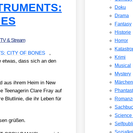
NSTRUMENTS:
Doku
Drama
NES
Fantasy
Historie
 TV & Stream
Horror
Katastr
S: CITY OF BONES
,
Krimi
ie etwas, dass sich an den
Musical
Mystery
Märche
und aus ihrem Heim in New
le Teen­age­rin Cla­re Fray auf
Phantast
 Blut­li­nie, die ihr Leben für
Romanz
Sachbu
Science 
en grü­ßen.
Selfpubl
Sozialkri