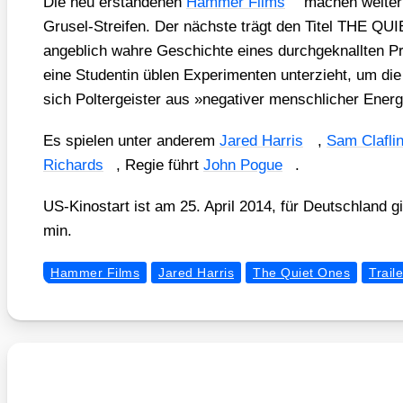
Die neu erstan­de­nen
Ham­mer Films
machen wei­ter­
Gru­sel-Strei­fen. Der nächs­te trägt den Titel THE Q
angeb­lich wah­re Geschich­te eines durch­ge­knall­ten Pr
eine Stu­den­tin üblen Expe­ri­men­ten unter­zieht, um d
sich Pol­ter­geis­ter aus »nega­ti­ver mensch­li­cher Ener­g
Es spie­len unter ande­rem
Jared Har­ris
,
Sam Claf­li
Richards
, Regie führt
John Pogue
.
US-Kino­start ist am 25. April 2014, für Deutsch­land gi
min.
Hammer Films
Jared Harris
The Quiet Ones
Traile