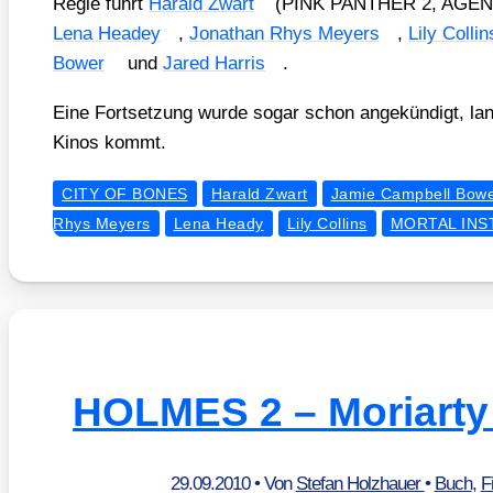
Regie führt
Harald Zwart
(PINK PANTHER 2, AGENT
Lena Hea­dey
,
Jona­than Rhys Mey­ers
,
Lily Coll­in
Bower
und
Jared Har­ris
.
Eine Fort­set­zung wur­de sogar schon ange­kün­digt, lan­
Kinos kommt.
CITY OF BONES
Harald Zwart
Jamie Campbell Bow
Rhys Meyers
Lena Heady
Lily Collins
MORTAL IN
HOLMES 2 – Moriarty
29.09.2010
• Von
Stefan Holzhauer
•
Buch
,
F