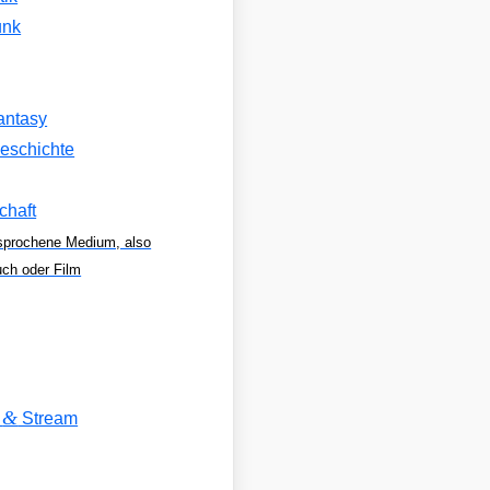
unk
antasy
eschichte
chaft
sprochene Medium, also
uch oder Film
&
V
Stream