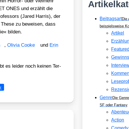
hin Hor­ror- oder viel­mehr
Artikelka
UIET ONES und erzählt die
o­fes­sors (Jared Har­ris), der
Beitragsart
Die 
ie The­se zu bewei­sen, dass
beispielsweise 
ie« bil­den.
Artikel
Erzählu
n
,
Oli­via Coo­ke
und
Erin
Feature
Gewinns
Intervie
bt es lei­der noch kei­nen Ter­
Kommen
Lesepro
r
Rezensi
Genre
Die Genre
SF oder Fantasy
Abenteu
Action
Comedy