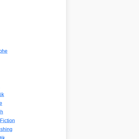
ophe
n
ik
e
ch
Fiction
ishing
tik