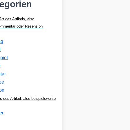
tegorien
Art des Artikels, also
Kommentar oder Rezension
ng
d
piel
w
tar
be
on
s des Artikel, also beispielsweise
er