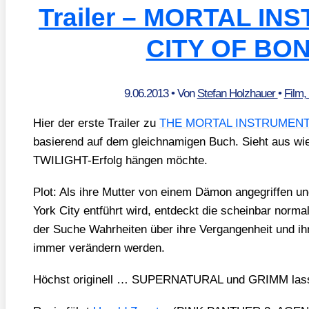
Trailer – MORTAL I
CITY OF BO
9.06.2013
• Von
Stefan Holzhauer
•
Film,
Hier der ers­te Trai­ler zu
THE MORTAL INSTRUMENT
basie­rend auf dem gleich­na­mi­gen Buch. Sieht aus w
TWI­LIGHT-Erfolg hän­gen möch­te.
Plot: Als ihre Mut­ter von einem Dämon ange­grif­fen 
York City ent­führt wird, ent­deckt die schein­bar nor­ma­
der Suche Wahr­hei­ten über ihre Ver­gan­gen­heit und ihre
immer ver­än­dern wer­den.
Höchst ori­gi­nell … SUPERNATURAL und GRIMM las­s