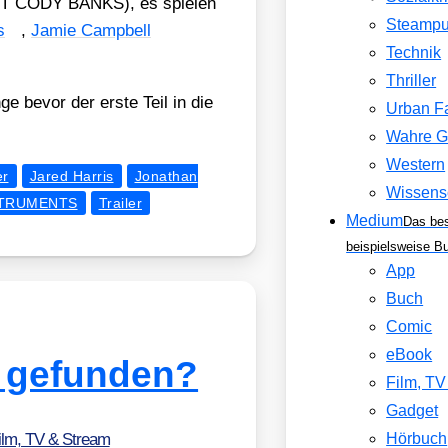
 CODY BANKS), es spie­len
Steamp
s
,
Jamie Camp­bell
Technik
Thriller
ge bevor der ers­te Teil in die
Urban F
Wahre G
Western
er
Jared Harris
Jonathan
Wissens
STRUMENTS
Trailer
Medium
Das be
beispielsweise B
App
Buch
Comic
eBook
 gefunden?
Film, T
Gadget
ilm, TV & Stream
Hörbuch