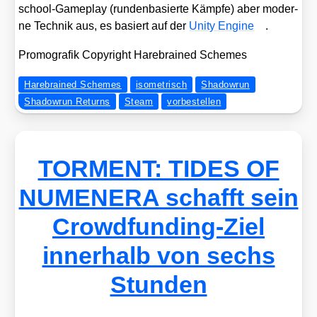
school-Game­play (run­den­ba­sier­te Kämp­fe) aber moder­
ne Tech­nik aus, es basiert auf der
Unity Engi­ne
.
Pro­mo­gra­fik Copy­right Hare­brai­ned Sche­mes
Harebrained Schemes
isometrisch
Shadowrun
Shadowrun Returns
Steam
vorbestellen
TORMENT: TIDES OF
NUMENERA schafft sein
Crowdfunding-Ziel
innerhalb von sechs
Stunden