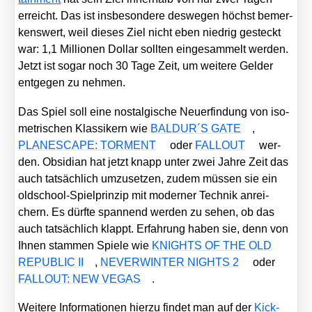
erreicht. Das ist ins­be­son­de­re des­we­gen höchst bemer­
kens­wert, weil die­ses Ziel nicht eben nied­rig gesteckt
war: 1,1 Mil­lio­nen Dol­lar soll­ten ein­ge­sam­melt wer­den.
Jetzt ist sogar noch 30 Tage Zeit, um wei­te­re Gel­der
ent­ge­gen zu neh­men.
Das Spiel soll eine nost­al­gi­sche Neu­erfin­dung von iso­
me­tri­schen Klas­si­kern wie
BALDUR´S GATE
,
PLANESCAPE: TORMENT
oder
FALLOUT
wer­
den. Obsi­di­an hat jetzt knapp unter zwei Jah­re Zeit das
auch tat­säch­lich umzu­set­zen, zudem müs­sen sie ein
old­school-Spiel­prin­zip mit moder­ner Tech­nik anrei­
chern. Es dürf­te span­nend wer­den zu sehen, ob das
auch tat­säch­lich klappt. Erfah­rung haben sie, denn von
Ihnen stam­men Spie­le wie
KNIGHTS OF THE OLD
REPUBLIC II
,
NEVERWINTER NIGHTS 2
oder
FALLOUT: NEW VEGAS
.
Wei­te­re Infor­ma­tio­nen hier­zu fin­det man auf der
Kick­