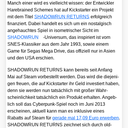
Manch einer wird es viel­leicht wis­sen: der Ent­wick­ler
Hare­brai­ned Sche­mes hat auf Kick­star­ter ein Pro­jekt
mit dem Titel
SHADOWRUN RETURNS
erfolg­reich
finan­ziert. Dabei han­delt es sich um ein nost­al­gisch
ange­hauch­tes Spiel in iso­me­tri­scher Sicht im
SHADOWRUN
-Uni­ver­sum, das inspi­riert ist vom
SNES-Klas­si­ker aus dem Jahr 1993, sowie einem
Game für Segas Mega Dri­ve, das offi­zi­ell nur in Asi­en
und den USA erschien.
SHADOWRUN RETURNS kann bereits seit Anfang
Mai auf Steam vor­be­stellt wer­den. Das wird die die­je­ni­
gen freu­en, die auf Kick­star­ter ihr Geld inves­tiert haben,
denn sie wer­den nun tat­säch­lich mit gro­ßer Wahr­
schein­lich­keit tat­säch­lich ein Pro­dukt erhal­ten. Angeb­
lich soll das Cyber­punk-Spiel noch im Juni 2013
erschei­nen, aktu­ell kann man es inklu­si­ve eines
Rabatts auf Steam für
gera­de mal 17,09 Euro erwer­ben
.
SHADOWRUN RETURNS zeich­net sich durch old­