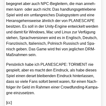
begeg­net aber auch NPC-Beglei­tern, die man anneh­
men kann oder auch nicht. Das hand­lungs­ge­trie­be­ne
Spiel wird ein umfang­rei­ches Dia­log­sys­tem und eine
Her­ans­ge­hens­wei­se ähn­lich der von PLANESCAPE
besit­zen. Es soll in der Unity-Engi­ne ent­wi­ckelt wer­den
und damit für Win­dows, Mac und Linux zur Ver­fü­gung
ste­hen, Sprach­ver­sio­nen wird es in Eng­lisch, Deutsch,
Fran­zö­sisch, Ita­lie­nisch, Pol­nisch Rus­sisch und Spa­
nisch geben. Das Game wird frei von jeg­li­chen DRM-
Maß­nah­men sein.
Per­sön­lich habe ich PLANESCAPE: TORMENT nie
gespielt, aber es macht den Ein­druck, als habe die­ses
Spiel einen der­art blei­ben­den Ein­druck hin­ter­las­sen,
dass so vie­le Fans sofort bereit waren, für einen Nach­
fol­ger ihr Geld im Rah­men einer Crowd­fun­ding-Kam­pa­
gne ein­zu­set­zen.
[cc]