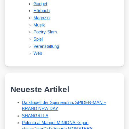
Gadget
Hörbuch
Magazin
Musik
Poetry-Slam
Spiel
Veranstaltung
Web
Neueste Artikel
Da klingelt der Spinnensinn: SPIDER-MAN –
BRAND NEW DAY
SHANGRI-LA
Polenta al Mango! MINIONS <span
class="amp">&</span> MONSTERS