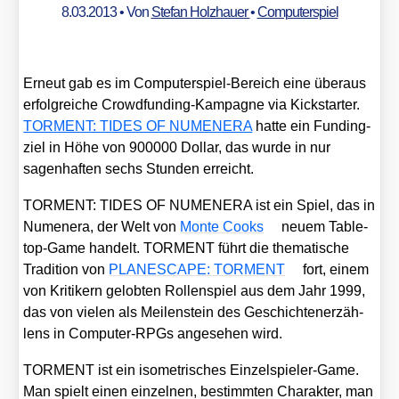
8.03.2013
• Von
Stefan Holzhauer
•
Computerspiel
Erneut gab es im Com­pu­ter­spiel-Bereich eine über­aus
erfolg­rei­che Crowd­fun­ding-Kam­pa­gne via Kick­star­ter.
TORMENT: TIDES OF NUMENERA
hat­te ein Fun­ding­
ziel in Höhe von 900000 Dol­lar, das wur­de in nur
sagen­haf­ten sechs Stun­den erreicht.
TORMENT: TIDES OF NUMENERA ist ein Spiel, das in
Nume­ne­ra, der Welt von
Mon­te Cooks
neu­em Table­
top-Game han­delt. TORMENT führt die the­ma­ti­sche
Tra­di­ti­on von
PLANESCAPE: TORMENT
fort, einem
von Kri­ti­kern gelob­ten Rol­len­spiel aus dem Jahr 1999,
das von vie­len als Mei­len­stein des Geschich­ten­er­zäh­
lens in Com­pu­ter-RPGs ange­se­hen wird.
TORMENT ist ein iso­me­tri­sches Ein­zel­spie­ler-Game.
Man spielt einen ein­zel­nen, bestimm­ten Cha­rak­ter, man