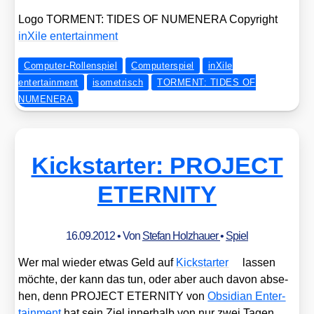
Logo TORMENT: TIDES OF NUMENERA Copy­right
inXi­le enter­tain­ment
Computer-Rollenspiel
Computerspiel
inXile
entertainment
isometrisch
TORMENT: TIDES OF
NUMENERA
Kickstarter: PROJECT
ETERNITY
16.09.2012
• Von
Stefan Holzhauer
•
Spiel
Wer mal wie­der etwas Geld auf
Kick­star­ter
las­sen
möch­te, der kann das tun, oder aber auch davon abse­
hen, denn PROJECT ETERNITY von
Obsi­di­an Enter­
tain­ment
hat sein Ziel inner­halb von nur zwei Tagen