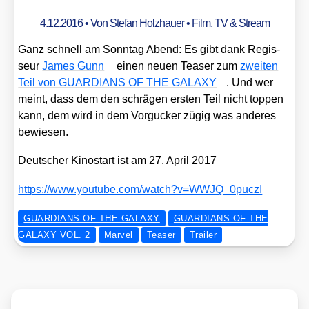
4.12.2016
• Von
Stefan Holzhauer
•
Film, TV & Stream
Ganz schnell am Sonn­tag Abend: Es gibt dank Regis­
seur
James Gunn
einen neu­en Teaser zum
zwei­ten
Teil von GUARDIANS OF THE GALAXY
. Und wer
meint, dass dem den schrä­gen ers­ten Teil nicht top­pen
kann, dem wird in dem Vor­gu­cker zügig was ande­res
bewie­sen.
Deut­scher Kino­start ist am 27. April 2017
https://​www​.you​tube​.com/​w​a​t​c​h​?​v​=​W​W​J​Q​_​0​p​u​czI
GUARDIANS OF THE GALAXY
GUARDIANS OF THE
GALAXY VOL. 2
Marvel
Teaser
Trailer