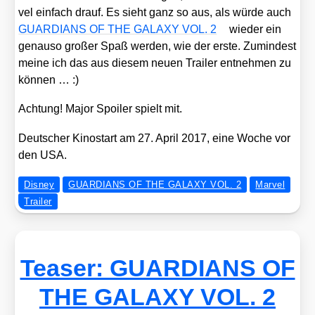
vel ein­fach drauf. Es sieht ganz so aus, als wür­de auch
GUARDIANS OF THE GALAXY VOL. 2
wie­der ein
genau­so gro­ßer Spaß wer­den, wie der ers­te. Zumin­dest
mei­ne ich das aus die­sem neu­en Trai­ler ent­neh­men zu
kön­nen … :)
Ach­tung! Major Spoi­ler spielt mit.
Deut­scher Kino­start am 27. April 2017, eine Woche vor
den USA.
Disney
GUARDIANS OF THE GALAXY VOL. 2
Marvel
Trailer
Teaser: GUARDIANS OF
THE GALAXY VOL. 2