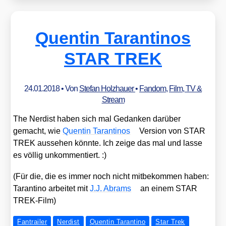
Quentin Tarantinos
STAR TREK
24.01.2018
• Von
Stefan Holzhauer
•
Fandom
,
Film, TV &
Stream
The Ner­dist haben sich mal Gedan­ken dar­über
gemacht, wie
Quen­tin Taran­ti­nos
Ver­si­on von STAR
TREK aus­se­hen könn­te. Ich zei­ge das mal und las­se
es völ­lig unkom­men­tiert. :)
(Für die, die es immer noch nicht mit­be­kom­men haben:
Taran­ti­no arbei­tet mit
J.J. Abrams
an einem STAR
TREK-Film)
Fantrailer
Nerdist
Quentin Tarantino
Star Trek