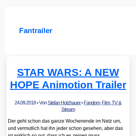
Fantrailer
STAR WARS: A NEW
HOPE Animotion Trailer
24.09.2018
• Von
Stefan Holzhauer
•
Fandom
,
Film, TV &
Stream
Der geht schon das gan­ze Wochen­en­de im Netz um,
und ver­mut­lich hat ihn jeder schon gese­hen, aber das
ist wirk­lich so gut, dass ich es zei­gen muss.