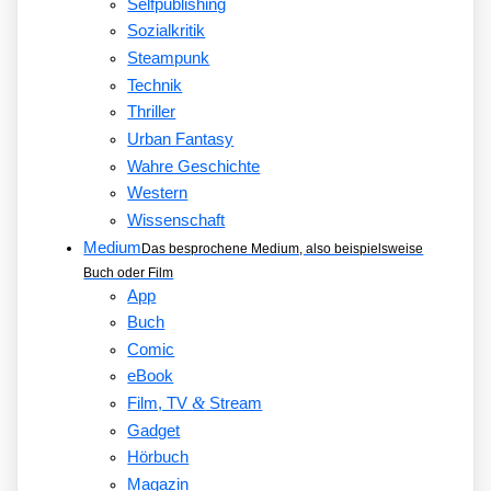
Selfpublishing
Sozialkritik
Steampunk
Technik
Thriller
Urban Fantasy
Wahre Geschichte
Western
Wissenschaft
Medium
Das besprochene Medium, also beispielsweise
Buch oder Film
App
Buch
Comic
eBook
&
Film, TV
Stream
Gadget
Hörbuch
Magazin