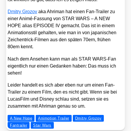
Dmit­ry Gro­zov
aka Ahri­man hat einen Fan-Trai­ler zu
einer Ani­mé-Fas­sung von STAR WARS – A NEW
HOPE ali­as EPISODE IV gemacht. Das ist in einem
Ani­ma­ti­ons­stil gehal­ten, wie man in von japa­ni­schen
Zei­chen­trick-Fil­men aus den spä­ten 70ern, frü­hen
80ern kennt.
Nach dem Anse­hen kann man als STAR WARS-Fan
eigent­lich nur einen Gedan­ken haben: Das muss ich
sehen!
Lei­der han­delt es sich aber eben nur um einen Fan-
Trai­ler zu einem Film, den es nicht gibt. Wenn sie bei
Lucas­Film und Dis­ney schlau sind, set­zen sie es
zusam­men mit Ahri­man genau so um.
A New Hope
Animotion Trailer
Dmitry Grozov
Fantrailer
Star Wars