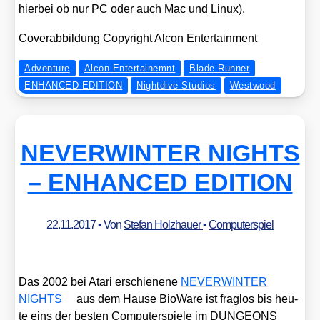
hier­bei ob nur PC oder auch Mac und Linux).
Cover­ab­bil­dung Copy­right Alcon Enter­tain­ment
Adventure
Alcon Entertainemnt
Blade Runner
ENHANCED EDITION
Nightdive Studios
Westwood
NEVERWINTER NIGHTS
– ENHANCED EDITION
22.11.2017
• Von
Stefan Holzhauer
•
Computerspiel
Das 2002 bei Ata­ri erschie­ne­ne
NEVERWINTER
NIGHTS
aus dem Hau­se Bio­Wa­re ist frag­los bis heu­
te eins der bes­ten Com­pu­ter­spie­le im DUNGEONS