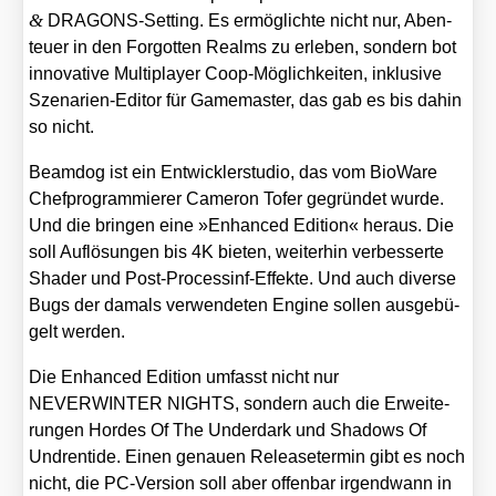
&
DRA­GONS-Set­ting. Es ermög­lich­te nicht nur, Aben­
teu­er in den For­got­ten Realms zu erle­ben, son­dern bot
inno­va­ti­ve Mul­ti­play­er Coop-Mög­lich­kei­ten, inklu­si­ve
Sze­na­ri­en-Edi­tor für Game­mas­ter, das gab es bis dahin
so nicht.
Beam­dog ist ein Ent­wick­ler­stu­dio, das vom Bio­Wa­re
Chef­pro­gram­mie­rer Came­ron Tofer gegrün­det wur­de.
Und die brin­gen eine »Enhan­ced Edi­ti­on« her­aus. Die
soll Auf­lö­sun­gen bis 4K bie­ten, wei­ter­hin ver­bes­ser­te
Shader und Post-Pro­ces­sinf-Effek­te. Und auch diver­se
Bugs der damals ver­wen­de­ten Engi­ne sol­len aus­ge­bü­
gelt wer­den.
Die Enhan­ced Edi­ti­on umfasst nicht nur
NEVERWINTER NIGHTS, son­dern auch die Erwei­te­
run­gen
Hor­des Of The Under­d­ark
und
Shadows Of
Und­rent­i­de
. Einen genau­en Release­ter­min gibt es noch
nicht, die PC-Ver­si­on soll aber offen­bar irgend­wann in