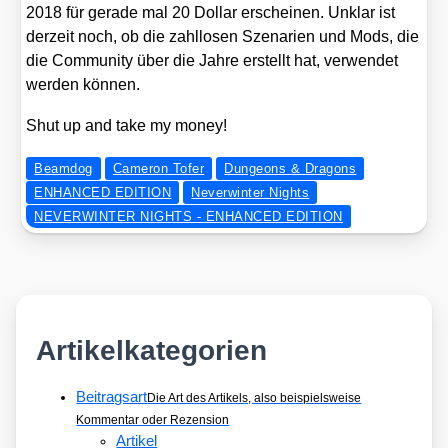
2018 für gera­de mal 20 Dol­lar erschei­nen. Unklar ist
der­zeit noch, ob die zahl­lo­sen Sze­na­ri­en und Mods, die
die Com­mu­ni­ty über die Jah­re erstellt hat, ver­wen­det
wer­den kön­nen.
Shut up and take my money!
Beamdog
Cameron Tofer
Dungeons & Dragons
ENHANCED EDITION
Neverwinter Nights
NEVERWINTER NIGHTS - ENHANCED EDITION
Artikelkategorien
Beitragsart
Die Art des Artikels, also beispielsweise
Kommentar oder Rezension
Artikel