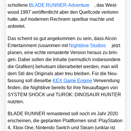
schol­le­ne
BLADE RUN­NER-Adven­ture
, das West­
wood 1997 ver­öf­fent­licht aber den Quell­code ver­lo­ren
hat­te, auf moder­nen Rech­nern spiel­bar mach­te und
anbie­tet.
Das scheint so gut ange­kom­men zu sein, dass Alcon
Enter­tain­ment zusam­men mit
Night­di­ve Stu­di­os
jetzt
pla­nen, eine ech­te remas­ter­te Ver­si­on her­aus zu brin­
gen. Dabei sol­len die Inhal­te (ver­mut­lich ins­be­son­de­re
die Gra­fi­ken) behut­sam über­ar­bei­tet wer­den, man will
dem Stil des Ori­gi­nals aber treu blei­ben. Für die Neu­
fas­sung soll die­sel­be
KEX Game Engi­ne
Ver­wen­dung
fin­den, die Night­di­ve bereits für ihre Neu­auf­la­gen von
SYSTEM SHOCK und TUROK: DINOSAUR HUNTER
nutz­ten.
BLADE RUNNER remas­te­red soll noch im Jahr 2020
erschei­nen, die geplan­ten Platt­for­men sind: Play­Sta­ti­on
4, Xbox One, Nin­ten­do Switch und Steam (unklar ist