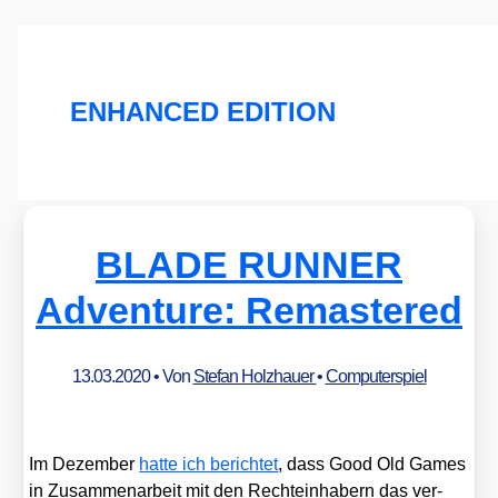
ENHANCED EDITION
BLADE RUNNER
Adventure: Remastered
13.03.2020
• Von
Stefan Holzhauer
•
Computerspiel
Im Dezem­ber
hat­te ich berich­tet
, dass Good Old Games
in Zusam­men­ar­beit mit den Rech­te­inha­bern das ver­