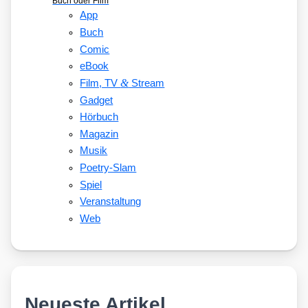
Buch oder Film
App
Buch
Comic
eBook
&
Film, TV
Stream
Gadget
Hörbuch
Magazin
Musik
Poetry-Slam
Spiel
Veranstaltung
Web
Neueste Artikel