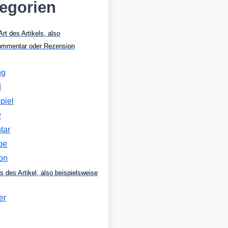
tegorien
Art des Artikels, also
Kommentar oder Rezension
ng
d
piel
w
tar
be
on
s des Artikel, also beispielsweise
er