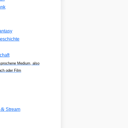
unk
antasy
eschichte
chaft
sprochene Medium, also
uch oder Film
&
V
Stream