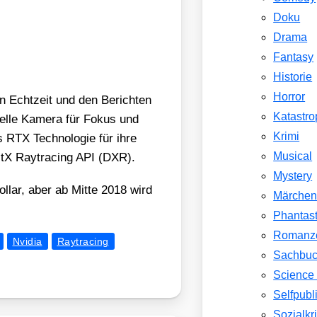
Doku
Drama
Fantasy
Historie
Horror
in Echt­zeit und den Berich­ten
Katastr
­el­le Kame­ra für Fokus und
Krimi
 RTX Tech­no­lo­gie für ihre
Musical
ectX Ray­tra­cing API (DXR).
Mystery
ol­lar, aber ab Mit­te 2018 wird
Märche
Phantast
Romanz
Nvidia
Raytracing
Sachbu
Science 
Selfpubl
Sozialkri