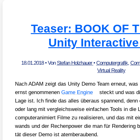
Teaser: BOOK OF 
Unity Interactiv
18.01.2018
• Von
Stefan Holzhauer
•
Computergrafik
,
Comp
Virtual Reality
Nach ADAM zeigt das Unity Demo Team erneut, was in
ernst genom­me­nen
Game Engi­ne
steckt und was die
Lage ist. Ich fin­de das alles über­aus span­nend, denn
oder lang mit ver­gleichs­wei­se ein­fa­chen Tools in die 
com­pu­ter­ani­miert Fil­me zu rea­li­sie­ren, und das mit 
wands und der Rechen­power die man für Ren­de­ring benö
tät die­ser Demo ist atem­be­rau­bend.