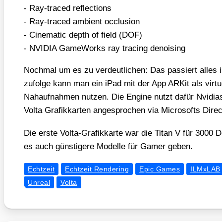
- Ray-tra­ced reflec­tions
- Ray-tra­ced ambi­ent occlu­si­on
- Cine­ma­tic depth of field (DOF)
- NVIDIA Game­Works ray tra­cing denoi­sing
Noch­mal um es zu ver­deut­li­chen: Das pas­siert alles 
zufol­ge kann man ein iPad mit der App ARKit als vir­tu
Nah­auf­nah­men nut­zen. Die Engi­ne nutzt dafür Nvi­di­as
Vol­ta Gra­fik­kar­ten ange­spro­chen via Micro­softs Dir
Die ers­te Vol­ta-Gra­fik­kar­te war die Titan V für 3000 D
es auch güns­ti­ge­re Model­le für Gamer geben.
Echtzeit
Echtzeit Rendering
Epic Games
ILMxLAB
Unreal
Volta