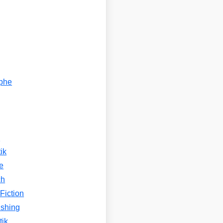
ophe
n
ik
e
ch
Fiction
ishing
tik