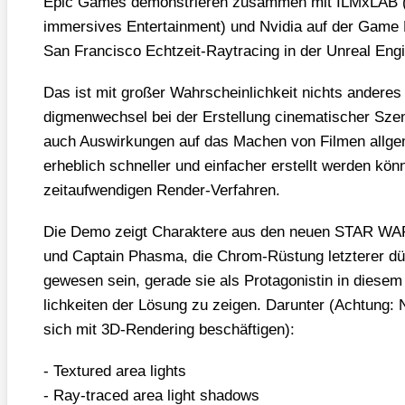
Epic Games demons­trie­ren zusam­men mit ILMx­LAB (L
immersi­ves Enter­tain­ment) und Nvi­dia auf der Game 
San Fran­cis­co Echt­zeit-Ray­tra­cing in der Unre­al Engi
Das ist mit gro­ßer Wahr­schein­lich­keit nichts ande­re
dig­men­wech­sel bei der Erstel­lung cine­ma­ti­scher Sze­
auch Aus­wir­kun­gen auf das Machen von Fil­men all­g
erheb­lich schnel­ler und ein­fa­cher erstellt wer­den kön
zeit­auf­wen­di­gen Ren­der-Ver­fah­ren.
Die Demo zeigt Cha­rak­te­re aus den neu­en STAR WARS
und Cap­tain Pha­s­ma, die Chrom-Rüs­tung letz­te­rer d
gewe­sen sein, gera­de sie als Prot­ago­nis­tin in die­s
lich­kei­ten der Lösung zu zei­gen. Dar­un­ter (Ach­tung: 
sich mit 3D-Ren­de­ring beschäf­ti­gen):
- Tex­tu­red area lights
- Ray-tra­ced area light shadows