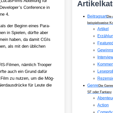
ucas­Films Abtei­lung für
Artikelka
Developer’s Con­fe­rence in
­ne 4.
Beitragsart
Die 
beispielsweise 
s als der Beginn eines Para­
Artikel
nen in Spie­len, dürf­te aber
Erzählu
e­mein haben, da damit CGIs
Feature
­nen, als mit den übli­chen
Gewinns
Intervie
Kommen
-Fil­men, näm­lich Tro­o­per
ürf­te auch ein Grund dafür
Lesepro
em Film zu nut­zen, um die Mög­
Rezensi
Nerd­aus­drü­cke für Leu­te die
Genre
Die Genre
SF oder Fantasy
Abenteu
Action
Comedy