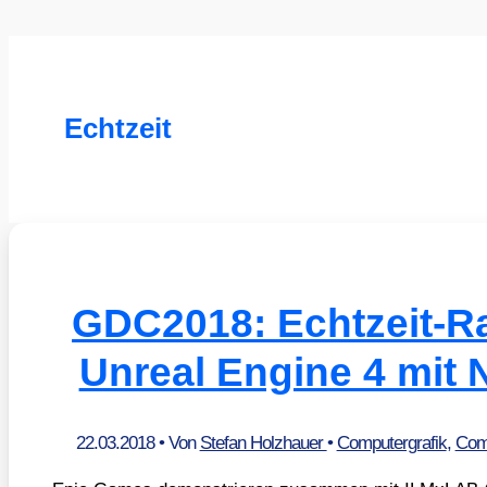
Echtzeit
GDC2018: Echtzeit-Ra
Unreal Engine 4 mit N
22.03.2018
• Von
Stefan Holzhauer
•
Computergrafik
,
Comp