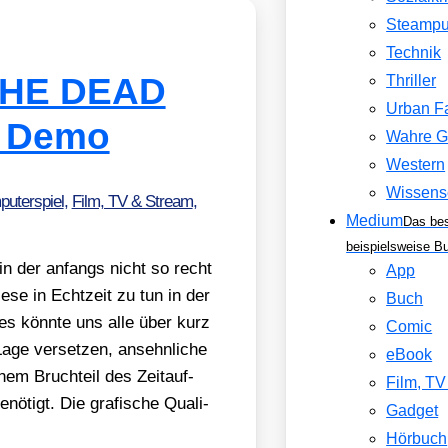
Steamp
Technik
THE DEAD
Thriller
Urban F
e Demo
Wahre G
Western
Wissens
uterspiel
,
Film, TV & Stream
,
Medium
Das be
beispielsweise B
 der anfangs nicht so recht
App
­se in Echt­zeit zu tun in der
Buch
 es könn­te uns alle über kurz
Comic
Lage ver­set­zen, ansehn­li­che
eBook
einem Bruch­teil des Zeit­auf­
Film, T
­tigt. Die gra­fi­sche Qua­li­
Gadget
Hörbuch