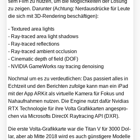
sem Film zu nut­zen, um die Mög­lich­kei­ten der Lösung
zu zei­gen. Dar­un­ter (Ach­tung: Nerd­aus­drü­cke für Leu­te
die sich mit 3D-Ren­de­ring beschäf­ti­gen):
- Tex­tu­red area lights
- Ray-tra­ced area light shadows
- Ray-tra­ced reflec­tions
- Ray-tra­ced ambi­ent occlu­si­on
- Cine­ma­tic depth of field (DOF)
- NVIDIA Game­Works ray tra­cing denoi­sing
Noch­mal um es zu ver­deut­li­chen: Das pas­siert alles in
Echt­zeit und den Berich­ten zufol­ge kann man ein iPad
mit der App ARKit als vir­tu­el­le Kame­ra für Fokus und
Nah­auf­nah­men nut­zen. Die Engi­ne nutzt dafür Nvi­di­as
RTX Tech­no­lo­gie für ihre Vol­ta Gra­fik­kar­ten ange­spro­
chen via Micro­softs DirectX Ray­tra­cing API (DXR).
Die ers­te Vol­ta-Gra­fik­kar­te war die Titan V für 3000 Dol­
lar, aber ab Mit­te 2018 wird es auch güns­ti­ge­re Model­le