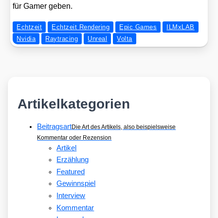
für Gamer geben.
Echtzeit
Echtzeit Rendering
Epic Games
ILMxLAB
Nvidia
Raytracing
Unreal
Volta
Artikelkategorien
Beitragsart
Die Art des Artikels, also beispielsweise
Kommentar oder Rezension
Artikel
Erzählung
Featured
Gewinnspiel
Interview
Kommentar