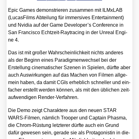
Epic Games demons­trie­ren zusam­men mit ILMx­LAB
(Lucas­Films Abtei­lung für immersi­ves Enter­tain­ment)
und Nvi­dia auf der Game Developer’s Con­fe­rence in
San Fran­cis­co Echt­zeit-Ray­tra­cing in der Unre­al Engi­
ne 4.
Das ist mit gro­ßer Wahr­schein­lich­keit nichts ande­res
als der Beginn eines Para­dig­men­wech­sel bei der
Erstel­lung cine­ma­ti­scher Sze­nen in Spie­len, dürf­te aber
auch Aus­wir­kun­gen auf das Machen von Fil­men all­ge­
mein haben, da damit CGIs erheb­lich schnel­ler und ein­
fa­cher erstellt wer­den kön­nen, als mit den übli­chen zeit­
auf­wen­di­gen Ren­der-Ver­fah­ren.
Die Demo zeigt Cha­rak­te­re aus den neu­en STAR
WARS-Fil­men, näm­lich Tro­o­per und Cap­tain Pha­s­ma,
die Chrom-Rüs­tung letz­te­rer dürf­te auch ein Grund
dafür gewe­sen sein, gera­de sie als Prot­ago­nis­tin in die­