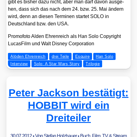
gibt es bis­her dazu nicht, aber man darf davon aus­ge­
hen, dass sich das nach dem 24. bzw. 25. Mai ändern
wird, denn an die­sen Ter­mi­nen star­tet SOLO in
Deutsch­land bzw. den USA.
Pro­mo­fo­to Alden Ehren­reich als Han Solo Copy­right
Lucas­Film und Walt Dis­ney Cor­po­ra­ti­on
Alöden Ehrenreich
drei Teile
Esquire
Han Solo
Interview
Solo: A Star Wars Story
Trilogie
Peter Jackson bestätigt:
HOBBIT wird ein
Dreiteiler
30.07.2012
• Von
Stefan Holzhauer
•
Buch
,
Film, TV & Stream