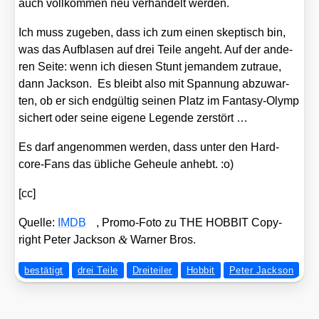
auch voll­kom­men neu ver­han­delt wer­den.
Ich muss zuge­ben, dass ich zum einen skep­tisch bin,
was das Auf­bla­sen auf drei Tei­le angeht. Auf der ande­
ren Sei­te: wenn ich die­sen Stunt jeman­dem zutraue,
dann Jack­son. Es bleibt also mit Span­nung abzu­war­
ten, ob er sich end­gül­tig sei­nen Platz im Fan­ta­sy-Olymp
sichert oder sei­ne eige­ne Legen­de zer­stört …
Es darf ange­nom­men wer­den, dass unter den Hard­
core-Fans das übli­che Geheu­le anhebt. :o)
[cc]
Quel­le:
IMDB
, Pro­mo-Foto zu THE HOBBIT Copy­
&
right Peter Jack­son
War­ner Bros.
bestätigt
drei Teile
Dreiteiler
Hobbit
Peter Jackson