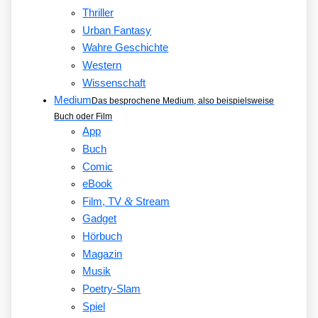
Thriller
Urban Fantasy
Wahre Geschichte
Western
Wissenschaft
Medium
Das besprochene Medium, also beispielsweise
Buch oder Film
App
Buch
Comic
eBook
&
Film, TV
Stream
Gadget
Hörbuch
Magazin
Musik
Poetry-Slam
Spiel