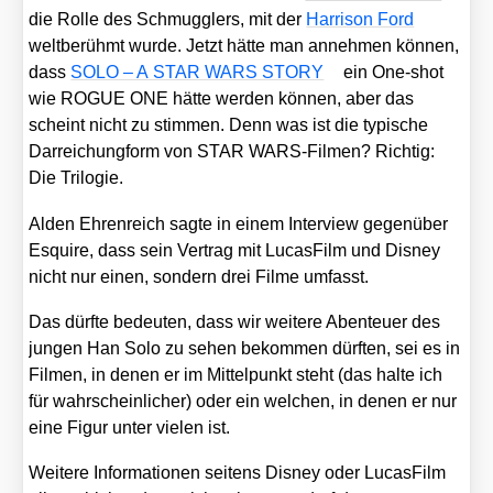
die Rol­le des Schmugg­lers, mit der
Har­ri­son Ford
welt­be­rühmt wur­de. Jetzt hät­te man anneh­men kön­nen,
dass
SOLO – A STAR WARS STORY
ein One-shot
wie ROGUE ONE hät­te wer­den kön­nen, aber das
scheint nicht zu stim­men. Denn was ist die typi­sche
Dar­rei­chung­form von STAR WARS-Fil­men? Rich­tig:
Die Tri­lo­gie.
Alden Ehren­reich sag­te in einem Inter­view gegen­über
Esqui­re, dass sein Ver­trag mit Lucas­Film und Dis­ney
nicht nur einen, son­dern drei Fil­me umfasst.
Das dürf­te bedeu­ten, dass wir wei­te­re Aben­teu­er des
jun­gen Han Solo zu sehen bekom­men dürf­ten, sei es in
Fil­men, in denen er im Mit­tel­punkt steht (das hal­te ich
für wahr­schein­li­cher) oder ein wel­chen, in denen er nur
eine Figur unter vie­len ist.
Wei­te­re Infor­ma­tio­nen sei­tens Dis­ney oder Lucas­Film