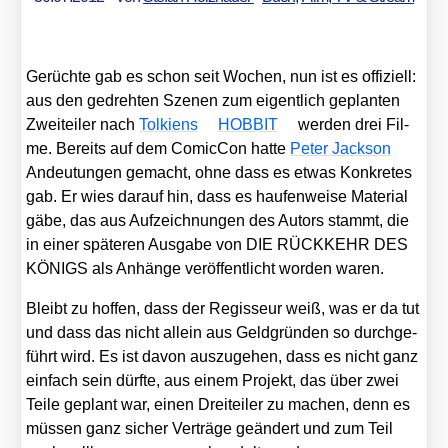
Gerüch­te gab es schon seit Wochen, nun ist es offi­zi­ell:
aus den gedreh­ten Sze­nen zum eigent­lich geplan­ten
Zwei­tei­ler nach
Tol­ki­ens
HOBBIT
wer­den drei Fil­
me. Bereits auf dem Comic­Con hat­te
Peter Jack­son
Andeu­tun­gen gemacht, ohne dass es etwas Kon­kre­tes
gab. Er wies dar­auf hin, dass es hau­fen­wei­se Mate­ri­al
gäbe, das aus Auf­zeich­nun­gen des Autors stammt, die
in einer spä­te­ren Aus­ga­be von DIE RÜCKKEHR DES
KÖNIGS als Anhän­ge ver­öf­fent­licht wor­den waren.
Bleibt zu hof­fen, dass der Regis­seur weiß, was er da tut
und dass das nicht allein aus Geld­grün­den so durch­ge­
führt wird. Es ist davon aus­zu­ge­hen, dass es nicht ganz
ein­fach sein dürf­te, aus einem Pro­jekt, das über zwei
Tei­le geplant war, einen Drei­tei­ler zu machen, denn es
müs­sen ganz sicher Ver­trä­ge geän­dert und zum Teil