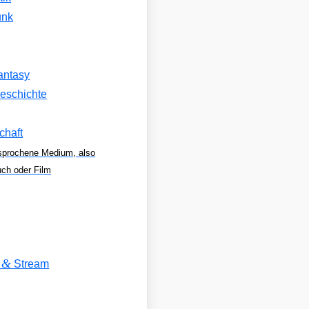
unk
antasy
eschichte
chaft
sprochene Medium, also
uch oder Film
&
V
Stream