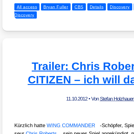
All access
Bryan Fuller
CBS
Details
Discovery
Discovery
Trailer: Chris Robe
CITIZEN – ich will d
11.10.2012
• Von
Stefan Holzhaue
Kürz­lich hat­te
WING COMMANDER
-Schöp­fer, Spie­
seur
Chris Roberts
sein neu­es Spiel ange­kün­digt, n