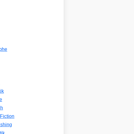
ophe
n
ik
e
ch
Fiction
ishing
tik