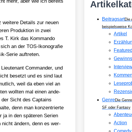
icht mehr, aber wie ich bereits
Artikelka
Beitragsart
Die 
 wei­te­re Details zur neu­en
beispielsweise 
n Pro­duk­ti­on in zwei
Artikel
es T. Kirk das Kom­man­do
Erzählu
ich an der TOS-Iko­no­gra­fie
Feature
k-Serie auf­tre­ten.
Gewinns
Intervie
n Lieu­ten­ant Com­man­der, und
Kommen
nicht besetzt und es sind laut
Lesepro
­mut­lich, weil da eben viel an
en­ten woll­ten mal einen ande­
Rezensi
 der Sicht des Cap­ta­ins
Genre
Die Genre
l­te, denn man kon­zen­trier­te
SF oder Fantasy
Abenteu
ja in den spä­te­ren Seri­en
Action
ch nicht ändern, denn es wer­
Comedy