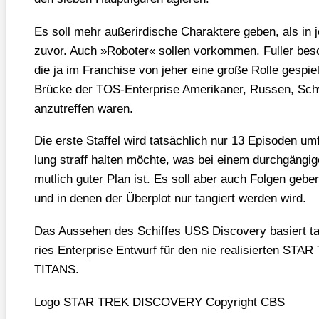
Es soll mehr außer­ir­di­sche Cha­rak­te­re geben, als 
zuvor. Auch »Robo­ter« sol­len vor­kom­men. Ful­ler besch
die ja im Fran­chise von jeher eine gro­ße Rol­le gespiel
Brü­cke der TOS-Enter­pri­se Ame­ri­ka­ner, Rus­sen, Sch
anzu­tref­fen waren.
Die ers­te Staf­fel wird tat­säch­lich nur 13 Epi­so­den um
lung straff hal­ten möch­te, was bei einem durch­gän­gi­
mut­lich guter Plan ist. Es soll aber auch Fol­gen geben
und in denen der Über­plot nur tan­giert wer­den wird.
Das Aus­se­hen des Schif­fes USS Dis­co­very basiert t
ries Enter­pri­se Ent­wurf für den nie rea­li­sier­ten
TITANS.
Logo STAR TREK DISCOVERY Copy­right CBS