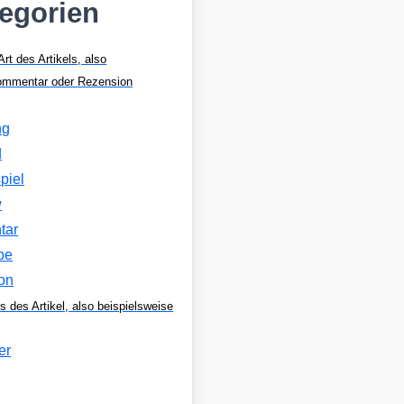
tegorien
Art des Artikels, also
Kommentar oder Rezension
ng
d
piel
w
tar
be
on
s des Artikel, also beispielsweise
er