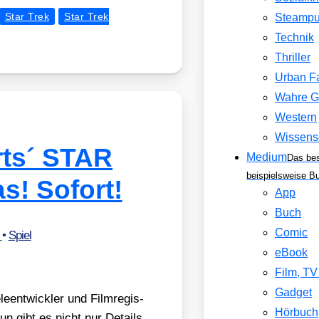
Star Trek
Star Trek
Steamp
Technik
Thriller
Urban F
Wahre G
Western
Wissens
rts´ STAR
Medium
Das be
beispielsweise B
as! Sofort!
App
Buch
Comic
r
•
Spiel
eBook
Film, T
Gadget
le­ent­wick­ler und Film­re­gis­
Hörbuch
un gibt es nicht nur Details,