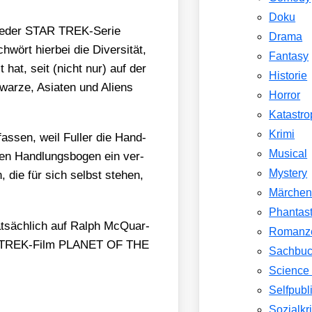
Doku
in jeder STAR TREK-Serie
Drama
wört hier­bei die Diver­si­tät,
Fantasy
t hat, seit (nicht nur) auf der
Historie
war­ze, Asia­ten und Ali­ens
Horror
Katastr
Krimi
fas­sen, weil Ful­ler die Hand­
Musical
gen Hand­lungs­bo­gen ein ver­
Mystery
, die für sich selbst ste­hen,
Märche
Phantast
at­säch­lich auf Ralph McQuar­
Romanz
 STAR TREK-Film PLANET OF THE
Sachbu
Science 
Selfpubl
Sozialkri