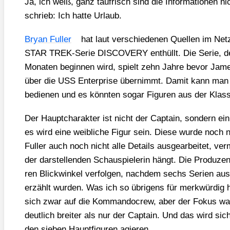
Ja, ich weiß, ganz tau­frisch sind die Infor­ma­tio­nen n
schrieb: Ich hat­te Urlaub.
Bryan Ful­ler
hat laut ver­schie­de­nen Quel­len im Netz
STAR TREK-Serie DISCOVERY ent­hüllt. Die Serie, dere
Mona­ten begin­nen wird, spielt zehn Jah­re bevor Jam
über die USS Enter­pri­se über­nimmt. Damit kann man s
bedie­nen und es könn­ten sogar Figu­ren aus der Klas­si
Der Haupt­cha­rak­ter ist nicht der Cap­tain, son­dern ei
es wird eine weib­li­che Figur sein. Die­se wur­de noch 
Ful­ler auch noch nicht alle Details aus­ge­ar­bei­tet, ver
der dar­stel­len­den Schau­spie­le­rin hängt. Die Pro­du­z
ren Blick­win­kel ver­fol­gen, nach­dem sechs Seri­en aus
erzählt wur­den. Was ich so übri­gens für merk­wür­dig ha
sich zwar auf die Kom­man­do­crew, aber der Fokus war 
deut­lich brei­ter als nur der Cap­tain. Und das wird si
den sie­ben Haupt­fi­gu­ren agie­ren.