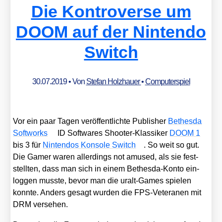
Die Kontroverse um
DOOM auf der Nintendo
Switch
30.07.2019
• Von
Stefan Holzhauer
•
Computerspiel
Vor ein paar Tagen ver­öf­fent­lich­te Publisher
Bethes­da
Soft­works
ID Soft­wares Shoo­ter-Klas­si­ker
DOOM 1
bis 3 für
Nin­ten­dos Kon­so­le Switch
. So weit so gut.
Die Gamer waren aller­dings not amu­sed, als sie fest­
stell­ten, dass man sich in einem Bethes­da-Kon­to ein­
log­gen muss­te, bevor man die uralt-Games spie­len
konn­te. Anders gesagt wur­den die FPS-Vete­ra­nen mit
DRM ver­se­hen.