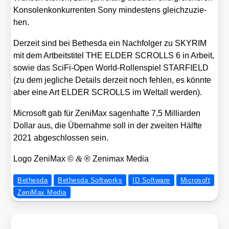
Kon­so­len­kon­kur­ren­ten Sony min­des­tens gleich­zu­zie­
hen.
Der­zeit sind bei Bethes­da ein Nach­fol­ger zu SKYRIM
mit dem Art­beits­ti­tel THE ELDER SCROLLS 6 in Arbeit,
sowie das Sci­Fi-Open World-Rol­len­spiel STARFIELD
(zu dem jeg­li­che Details der­zeit noch feh­len, es könn­te
aber eine Art ELDER SCROLLS im Welt­all wer­den).
Micro­soft gab für Zen­iMax sagen­haf­te 7,5 Mil­li­ar­den
Dol­lar aus, die Über­nah­me soll in der zwei­ten Hälf­te
2021 abge­schlos­sen sein.
&
Logo Zen­iMax ©
® Zen­imax Media
Bethesda
Bethesda Softworks
ID Software
Microsoft
ZeniMax Media