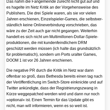
Das nahm die Fan­ge­mein­de zurecht nicht gut auf und
es hagel­te im Netz Kri­tik an der Vor­ge­hens­wei­se des
Publishers. Die drei Spie­le waren, als sie vor vie­len
Jah­ren erschie­nen, Ein­zel­spie­ler-Games, die selbst­ver­
ständ­lich kei­ne Onlin­ever­bin­dung vor­schrie­ben, das
wäre zu der Zeit auch gar nicht gegan­gen. Wei­ter­hin
han­delt es sich nicht um Mul­ti­mil­lo­nen-Dol­lar-Spie­le­
pro­duk­tio­nen, die mit kun­den­feind­li­chem DRM
geschützt wer­den müs­sen (ich hal­te das grund­sätz­lich
für pro­ble­ma­tisch), son­dern um Ports uralter Games,
DOOM 1 ist vor 26 Jah­ren erschie­nen.
Die nega­ti­ve PR durch die Kri­tik im Netz war dann
offen­bar so groß, dass Bethes­da bereits einen tag nach
der Ver­öf­fent­li­chung im Switch-Store ein­knick­te und auf
Twit­ter ankün­dig­te, dass der Regis­trie­rungs­zwang in
Kür­ze weg­ge­patched wer­den wird und dann nur noch
»optio­nal« ist. Einen Ter­min für das Update gibt es
nicht, man will infor­mie­ren, wenn es so weit ist.