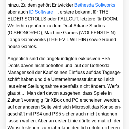
hin­zu. Zu dem gehört Ent­wick­ler
Bethes­da Soft­works
aber auch
ID Soft­ware
, ers­te­re bekannt für THE
ELDER SCROLLS oder FALLOUT, letz­te­re für DOOM.
Wei­ter­hin gehö­ren zu dem Deal Arka­ne Stu­di­os
(DISHONORED), Machi­ne Games (WOLFENSTEIN),
Tan­go Game­works (THE EVIL WITHIN) sowie Round­
house Games.
Angeb­lich sind die ange­kün­dig­ten exklu­si­ven PS5-
Deals davon nicht betrof­fen und laut der Bethes­da-
Mana­ger soll der Kauf kei­nen Ein­fluss auf das Tages­ge­
schäft haben und die Unter­neh­mens­struk­tur soll sich
laut einer Stel­lung­nah­me eben­falls nicht ändern. Wer’s
glaubt … Man darf davon aus­ge­hen, dass Spie­le in
Zukunft vor­ran­gig für XBox und PC erschei­nen wer­den,
auf der ande­ren Sei­te wird sich Micro­soft das Kon­so­len­
ge­schäft mit PS4 und PS5 sicher auch nicht ent­ge­hen
las­sen wol­len. Aber an ers­ter Linie dürf­te ver­mut­lich der
Wunsch ste­hen, zum jah­re­lang deut­lich erfolg­rei­che­ren