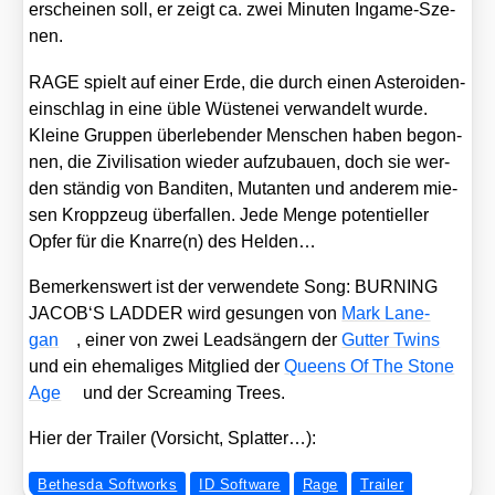
erschei­nen soll, er zeigt ca. zwei Minu­ten Ingame-Sze­
nen.
RAGE spielt auf einer Erde, die durch einen Aste­ro­iden­
ein­schlag in eine üble Wüs­te­nei ver­wan­delt wur­de.
Klei­ne Grup­pen über­le­ben­der Men­schen haben begon­
nen, die Zivi­li­sa­ti­on wie­der auf­zu­bau­en, doch sie wer­
den stän­dig von Ban­di­ten, Mutan­ten und ande­rem mie­
sen Kropp­zeug über­fal­len. Jede Men­ge poten­ti­el­ler
Opfer für die Knarre(n) des Hel­den…
Bemer­kens­wert ist der ver­wen­de­te Song: BURNING
JACOB‘S LADDER wird gesun­gen von
Mark Lane­
gan
, einer von zwei Lead­sän­gern der
Gut­ter Twins
und ein ehe­ma­li­ges Mit­glied der
Queens Of The Stone
Age
und der Screa­ming Trees.
Hier der Trai­ler (Vor­sicht, Splat­ter…):
Bethesda Softworks
ID Software
Rage
Trailer