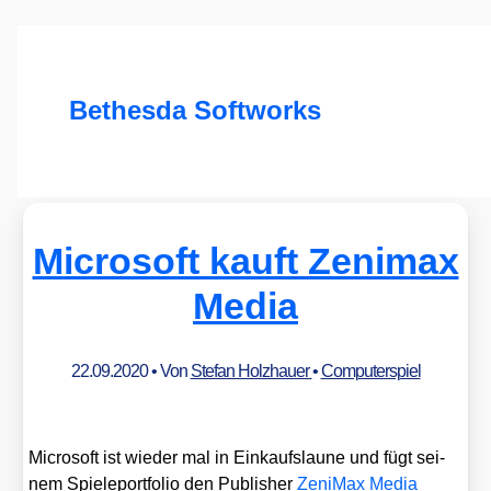
Bethesda Softworks
Microsoft kauft Zenimax
Media
22.09.2020
• Von
Stefan Holzhauer
•
Computerspiel
Micro­soft ist wie­der mal in Ein­kaufs­lau­ne und fügt sei­
nem Spie­le­port­fo­lio den Publisher
Zen­iMax Media