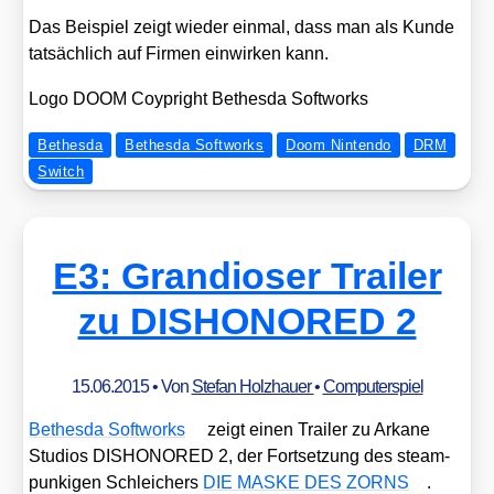
Das Bei­spiel zeigt wie­der ein­mal, dass man als Kun­de
tat­säch­lich auf Fir­men ein­wir­ken kann.
Logo DOOM Coyp­right Bethes­da Soft­works
Bethesda
Bethesda Softworks
Doom Nintendo
DRM
Switch
E3: Grandioser Trailer
zu DISHONORED 2
15.06.2015
• Von
Stefan Holzhauer
•
Computerspiel
Bethes­da Soft­works
zeigt einen Trai­ler zu Arka­ne
Stu­di­os DISHONORED 2, der Fort­set­zung des steam­
pun­ki­gen Schlei­chers
DIE MASKE DES ZORNS
.