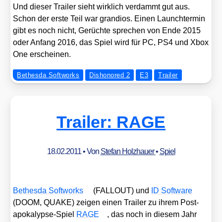
Und die­ser Trai­ler sieht wirk­lich ver­dammt gut aus.
Schon der ers­te Teil war gran­di­os. Einen Launch­ter­min
gibt es noch nicht, Gerüch­te spre­chen von Ende 2015
oder Anfang 2016, das Spiel wird für PC, PS4 und Xbox
One erschei­nen.
Bethesda Softworks
Dishonored 2
E3
Trailer
Trailer: RAGE
18.02.2011
• Von
Stefan Holzhauer
•
Spiel
Bethes­da Soft­works
(FALLOUT) und
ID Soft­ware
(DOOM, QUAKE) zei­gen einen Trai­ler zu ihrem Post­
apo­ka­lyp­se-Spiel
RAGE
, das noch in die­sem Jahr