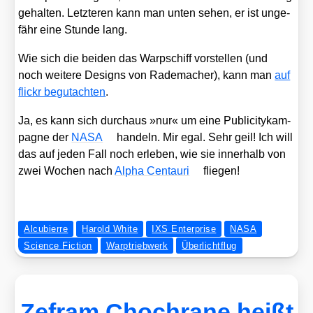
gehal­ten. Letz­te­ren kann man unten sehen, er ist unge­
fähr eine Stun­de lang.
Wie sich die bei­den das Warp­schiff vor­stel­len (und
noch wei­te­re Designs von Rade­ma­cher), kann man
auf
flickr begut­ach­ten
.
Ja, es kann sich durch­aus »nur« um eine Publi­ci­ty­kam­
pa­gne der
NASA
han­deln. Mir egal. Sehr geil! Ich will
das auf jeden Fall noch erle­ben, wie sie inner­halb von
zwei Wochen nach
Alpha Cen­tau­ri
flie­gen!
Alcubierre
Harold White
IXS Enterprise
NASA
Science Fiction
Warptriebwerk
Überlichtflug
Zefram Chochrane heißt