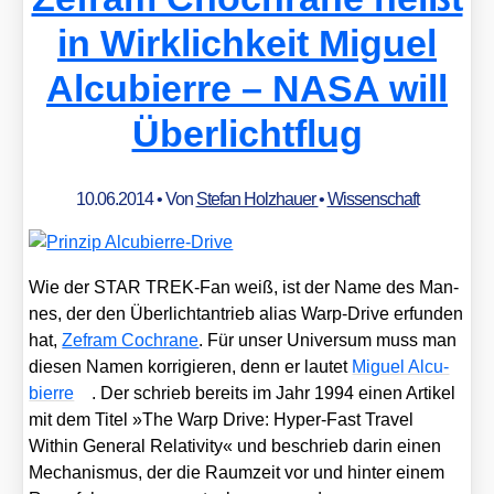
in Wirklichkeit Miguel
Alcubierre – NASA will
Überlichtflug
10.06.2014
• Von
Stefan Holzhauer
•
Wissenschaft
Wie der STAR TREK-Fan weiß, ist der Name des Man­
nes, der den Über­licht­an­trieb ali­as Warp-Dri­ve erfun­den
hat,
Zefram Coch­ra­ne
. Für unser Uni­ver­sum muss man
die­sen Namen kor­ri­gie­ren, denn er lau­tet
Miguel Alcu­
bierre
. Der schrieb bereits im Jahr 1994 einen Arti­kel
mit dem Titel »The Warp Dri­ve: Hyper-Fast Tra­vel
Within Gene­ral Rela­ti­vi­ty« und beschrieb dar­in einen
Mecha­nis­mus, der die Raum­zeit vor und hin­ter einem