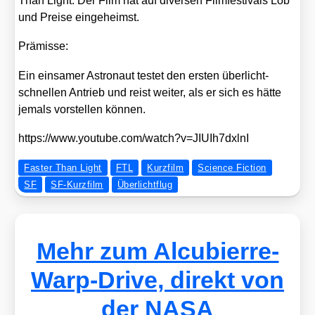
Than Light. Der Film hat auf diver­sen Film­fes­ti­vals Lob
und Prei­se ein­ge­heimst.
Prä­mis­se:
Ein ein­sa­mer Astro­naut tes­tet den ers­ten über­licht­
schnel­len Antrieb und reist wei­ter, als er sich es hät­te
jemals vor­stel­len kön­nen.
https://​www​.you​tube​.com/​w​a​t​c​h​?​v​=​J​I​U​I​h​7​d​x​lnI
Faster Than Light
FTL
Kurzfilm
Science Fiction
SF
SF-Kurzfilm
Überlichtflug
Mehr zum Alcubierre-
Warp-Drive, direkt von
der NASA