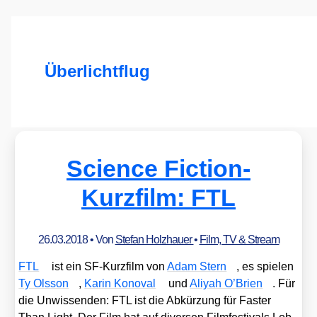
Überlichtflug
Science Fiction-
Kurzfilm: FTL
26.03.2018
• Von
Stefan Holzhauer
•
Film, TV & Stream
FTL
ist ein SF-Kurz­film von
Adam Stern
, es spie­len
Ty Ols­son
,
Karin Kon­o­val
und
Ali­yah O’Bri­en
. Für
die Unwis­sen­den: FTL ist die Abkür­zung für Fas­ter