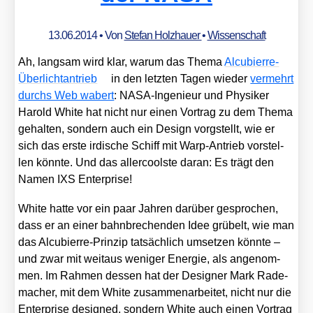
13.06.2014
• Von
Stefan Holzhauer
•
Wissenschaft
Ah, lang­sam wird klar, war­um das The­ma
Alcu­bierre-
Über­licht­an­trieb
in den letz­ten Tagen wie­der
ver­mehrt
durchs Web wabert
: NASA-Inge­nieur und Phy­si­ker
Harold White hat nicht nur einen Vor­trag zu dem The­ma
gehal­ten, son­dern auch ein Design vorg­stellt, wie er
sich das ers­te irdi­sche Schiff mit Warp-Antrieb vor­stel­
len könn­te. Und das aller­cools­te dar­an: Es trägt den
Namen IXS Enter­pri­se!
White hat­te vor ein paar Jah­ren dar­über gespro­chen,
dass er an einer bahn­bre­chen­den Idee grü­belt, wie man
das Alcu­bierre-Prin­zip tat­säch­lich umset­zen könn­te –
und zwar mit weit­aus weni­ger Ener­gie, als ange­nom­
men. Im Rah­men des­sen hat der Desi­gner Mark Rade­
ma­cher, mit dem White zusam­men­ar­bei­tet, nicht nur die
Enter­pri­se desi­gned, son­dern White auch einen Vor­trag