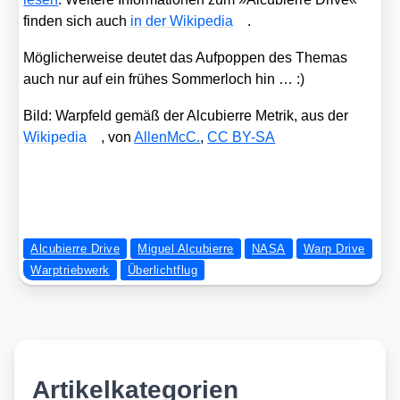
fin­den sich auch
in der Wiki­pe­dia
.
Mög­li­cher­wei­se deu­tet das Auf­pop­pen des The­mas
auch nur auf ein frü­hes Som­mer­loch hin … :)
Bild: War­p­feld gemäß der Alcu­bierre Metrik, aus der
Wiki­pe­dia
, von
AllenMcC.
,
CC BY-SA
Alcubierre Drive
Miguel Alcubierre
NASA
Warp Drive
Warptriebwerk
Überlichtflug
Artikelkategorien