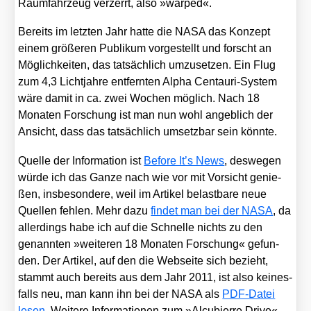
Raum­fahr­zeug ver­zerrt, also »war­ped«.
Bereits im letz­ten Jahr hat­te die NASA das Kon­zept
einem grö­ße­ren Publi­kum vor­ge­stellt und forscht an
Mög­lich­kei­ten, das tat­säch­lich umzu­set­zen. Ein Flug
zum 4,3 Licht­jah­re ent­fern­ten Alpha Cen­tau­ri-Sys­tem
wäre damit in ca. zwei Wochen mög­lich. Nach 18
Mona­ten For­schung ist man nun wohl angeb­lich der
Ansicht, dass das tat­säch­lich umsetz­bar sein könn­te.
Quel­le der Infor­ma­ti­on ist
Befo­re It’s News
, des­we­gen
wür­de ich das Gan­ze nach wie vor mit Vor­sicht genie­
ßen, ins­be­son­de­re, weil im Arti­kel belast­ba­re neue
Quel­len feh­len. Mehr dazu
fin­det man bei der NASA
, da
aller­dings habe ich auf die Schnel­le nichts zu den
genann­ten »wei­te­ren 18 Mona­ten For­schung« gefun­
den. Der Arti­kel, auf den die Web­sei­te sich bezieht,
stammt auch bereits aus dem Jahr 2011, ist also kei­nes­
falls neu, man kann ihn bei der NASA als
PDF-Datei
lesen
. Wei­te­re Infor­ma­tio­nen zum »Alcu­bierre Dri­ve«