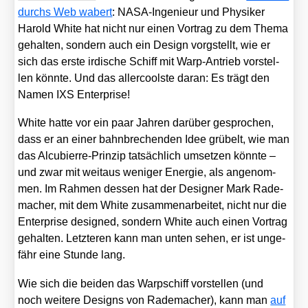
durchs Web wabert
: NASA-Inge­nieur und Phy­si­ker
Harold White hat nicht nur einen Vor­trag zu dem The­ma
gehal­ten, son­dern auch ein Design vorg­stellt, wie er
sich das ers­te irdi­sche Schiff mit Warp-Antrieb vor­stel­
len könn­te. Und das aller­cools­te dar­an: Es trägt den
Namen IXS Enter­pri­se!
White hat­te vor ein paar Jah­ren dar­über gespro­chen,
dass er an einer bahn­bre­chen­den Idee grü­belt, wie man
das Alcu­bierre-Prin­zip tat­säch­lich umset­zen könn­te –
und zwar mit weit­aus weni­ger Ener­gie, als ange­nom­
men. Im Rah­men des­sen hat der Desi­gner Mark Rade­
ma­cher, mit dem White zusam­men­ar­bei­tet, nicht nur die
Enter­pri­se desi­gned, son­dern White auch einen Vor­trag
gehal­ten. Letz­te­ren kann man unten sehen, er ist unge­
fähr eine Stun­de lang.
Wie sich die bei­den das Warp­schiff vor­stel­len (und
noch wei­te­re Designs von Rade­ma­cher), kann man
auf