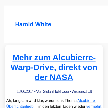
Harold White
Mehr zum Alcubierre-
Warp-Drive, direkt von
der NASA
13.06.2014
• Von
Stefan Holzhauer
•
Wissenschaft
Ah, lang­sam wird klar, war­um das The­ma
Alcu­bierre-
Über­licht­an­trieb
in den letz­ten Tagen wie­der
ver­mehrt