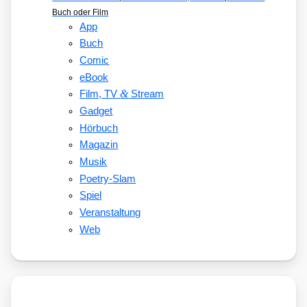
Buch oder Film
App
Buch
Comic
eBook
&
Film, TV
Stream
Gadget
Hörbuch
Magazin
Musik
Poetry-Slam
Spiel
Veranstaltung
Web