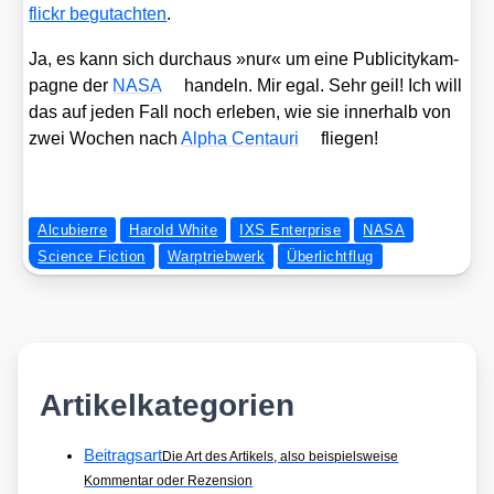
flickr begut­ach­ten
.
Ja, es kann sich durch­aus »nur« um eine Publi­ci­ty­kam­
pa­gne der
NASA
han­deln. Mir egal. Sehr geil! Ich will
das auf jeden Fall noch erle­ben, wie sie inner­halb von
zwei Wochen nach
Alpha Cen­tau­ri
flie­gen!
Alcubierre
Harold White
IXS Enterprise
NASA
Science Fiction
Warptriebwerk
Überlichtflug
Artikelkategorien
Beitragsart
Die Art des Artikels, also beispielsweise
Kommentar oder Rezension