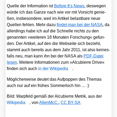
Quel­le der Infor­ma­ti­on ist
Befo­re It’s News
, des­we­gen
wür­de ich das Gan­ze nach wie vor mit Vor­sicht genie­
ßen, ins­be­son­de­re, weil im Arti­kel belast­ba­re neue
Quel­len feh­len. Mehr dazu
fin­det man bei der NASA
, da
aller­dings habe ich auf die Schnel­le nichts zu den
genann­ten »wei­te­ren 18 Mona­ten For­schung« gefun­
den. Der Arti­kel, auf den die Web­sei­te sich bezieht,
stammt auch bereits aus dem Jahr 2011, ist also kei­nes­
falls neu, man kann ihn bei der NASA als
PDF-Datei
lesen
. Wei­te­re Infor­ma­tio­nen zum »Alcu­bierre Dri­ve«
fin­den sich auch
in der Wiki­pe­dia
.
Mög­li­cher­wei­se deu­tet das Auf­pop­pen des The­mas
auch nur auf ein frü­hes Som­mer­loch hin … :)
Bild: War­p­feld gemäß der Alcu­bierre Metrik, aus der
Wiki­pe­dia
, von
AllenMcC.
,
CC BY-SA