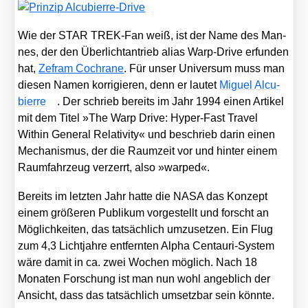
Wie der STAR TREK-Fan weiß, ist der Name des Man­
nes, der den Über­licht­an­trieb ali­as Warp-Dri­ve erfun­den
hat,
Zefram Coch­ra­ne
. Für unser Uni­ver­sum muss man
die­sen Namen kor­ri­gie­ren, denn er lau­tet
Miguel Alcu­
bierre
. Der schrieb bereits im Jahr 1994 einen Arti­kel
mit dem Titel »The Warp Dri­ve: Hyper-Fast Tra­vel
Within Gene­ral Rela­ti­vi­ty« und beschrieb dar­in einen
Mecha­nis­mus, der die Raum­zeit vor und hin­ter einem
Raum­fahr­zeug ver­zerrt, also »war­ped«.
Bereits im letz­ten Jahr hat­te die NASA das Kon­zept
einem grö­ße­ren Publi­kum vor­ge­stellt und forscht an
Mög­lich­kei­ten, das tat­säch­lich umzu­set­zen. Ein Flug
zum 4,3 Licht­jah­re ent­fern­ten Alpha Cen­tau­ri-Sys­tem
wäre damit in ca. zwei Wochen mög­lich. Nach 18
Mona­ten For­schung ist man nun wohl angeb­lich der
Ansicht, dass das tat­säch­lich umsetz­bar sein könn­te.