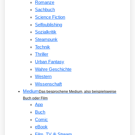
Romanze
Sachbuch
Science Fiction
Selfpublishing
Sozialkritik
Steampunk
Technik
Thriller
Urban Fantasy
Wahre Geschichte
Western
Wissenschaft
Medium
Das besprochene Medium, also beispielsweise
Buch oder Film
App
Buch
Comic
eBook
&
Film, TV
Stream