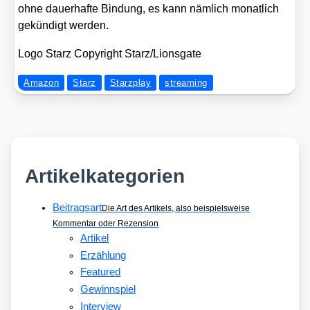
ohne dau­er­haf­te Bin­dung, es kann näm­lich monat­lich
gekün­digt wer­den.
Logo Starz Copy­right Starz/​Lionsgate
Amazon
Starz
Starzplay
streaming
Artikelkategorien
Beitragsart
Die Art des Artikels, also beispielsweise
Kommentar oder Rezension
Artikel
Erzählung
Featured
Gewinnspiel
Interview