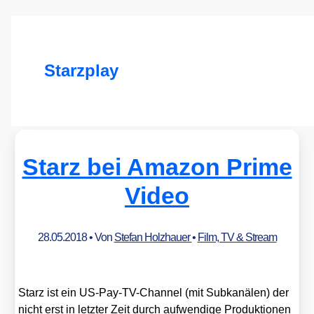
Starzplay
Starz bei Amazon Prime
Video
28.05.2018
• Von
Stefan Holzhauer
•
Film, TV & Stream
Starz ist ein US-Pay-TV-Chan­nel (mit Sub­ka­nä­len) der
nicht erst in letz­ter Zeit durch auf­wen­di­ge Pro­duk­tio­nen