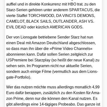
auf­fiel und in direk­te Kon­kur­renz mit HBO trat. zu den
Starz-Seri­en gehö­ren unter ande­rem SPARTACUS, die
vier­te Staf­fel TORCHWOOD, DA VINCI’S DEMONS,
CAMELOT, BLACK SAILS, OUTLANDER, ASH VS.
EVIL DEAD oder kürz­lich AMERICAN GODS.
Der von Lions­gate betrie­be­ne Sen­der Starz hat nun
einen Deal mit Ama­zon Deutsch­land abge­schlos­sen,
so dass man ihn über die »Prime Video Chan­nels«
abon­nie­ren kann. Dafür sol­len Seri­en zeit­gleich zur
USPre­mie­re bei Starz­play (so heißt der neue Kanal) zu
sehen sein. Im Pro­gramm nicht nur aktu­el­le Seri­en,
son­dern auch eini­ge Fil­me (ver­mut­lich aus dem Lions­
gate-Port­fo­lio).
Wer das nut­zen möch­te muss aller­dings monat­lich 4,99
Euro dafür berap­pen, zusätz­lich zu den Kos­ten für Ama­
zon Prime, denn nur die kön­nen den Kanal nut­zen. Es
gibt aller­dings eine 14-tägi­ges Pro­be­abo. Das gan­ze ist