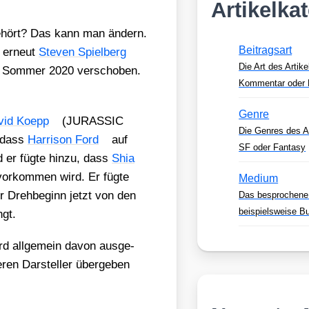
Artikelka
hört? Das kann man ändern.
Beitragsart
m erneut
Ste­ven Spiel­berg
Die Art des Artike
 Som­mer 2020 ver­scho­ben.
Kommentar oder 
Genre
vid Koepp
(JURASSIC
Die Genres des Ar
, dass
Har­ri­son Ford
auf
SF oder Fantasy
d er füg­te hin­zu, dass
Shia
vor­kom­men wird. Er füg­te
Medium
er Dreh­be­ginn jetzt von den
Das besprochene
beispielsweise B
ngt.
rd all­ge­mein davon aus­ge­
ren Dar­stel­ler über­ge­ben