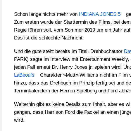
Schon lan­ge nichts mehr von
INDIANA JONES 5
ge
Zum ers­ten wur­de der Start­ter­min des Films, bei de
Regie füh­ren soll, vom Som­mer 2019 um ein Jahr auf
Das ist die schlech­te Nach­richt.
Und die gute steht bereits im Titel. Dreh­buch­au­tor
Da
PARK) sag­te im Inter­view mit Enter­tain­ment Weekly
jeden Fall erneut Dr. Hen­ry Jones jr. spie­len wird. Un
LaBe­oufs
Cha­rak­ter »Mutt« Wil­liams nicht im Film 
hin­zu, dass das Dreh­buch im Prin­zip fer­tig sei und d
Ter­min­ka­len­dern der Her­ren Spiel­berg und Ford abhä
Wei­ter­hin gibt es kei­ne Details zum Inhalt, aber es wi
gan­gen, dass Har­ri­son Ford die Fackel an einen jün­ge­
wird.