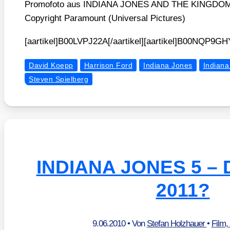
Pro­mo­fo­to aus INDIANA JONES AND THE KINGD
Copy­right Para­mount (Uni­ver­sal Pic­tures)
[aartikel]B00LVPJ22A[/aartikel][aartikel]B00NQP9GHY
David Koepp
Harrison Ford
Indiana Jones
Indiana
Steven Spielberg
INDIANA JONES 5 – 
2011?
9.06.2010
• Von
Stefan Holzhauer
•
Film,