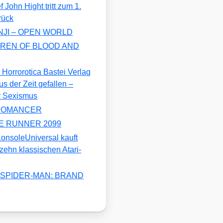
 John Hight tritt zum 1.
rück
MANJI – OPEN WORLD
ILDREN OF BLOOD AND
s der Zeit gefallen –
r Sexismus
UROMANCER
DE RUNNER 2099
Universal kauft
zehn klassischen Atari-
r – SPIDER-MAN: BRAND