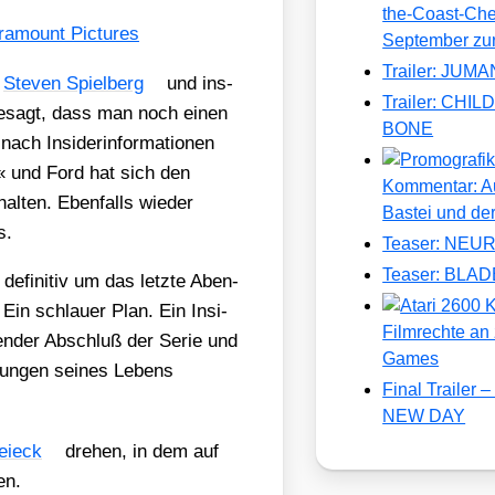
the-Coast-Chef
September zu
Trailer: JU
,
Ste­ven Spiel­berg
und ins­
Trailer: CH
 gesagt, dass man noch einen
BONE
ch Insi­der­infor­ma­tio­nen
g« und Ford hat sich den
Kommentar: Au
al­ten. Eben­falls wie­der
Bastei und de
s.
Teaser: NE
Teaser: BLA
efi­ni­tiv um das letz­te Aben­
 Ein schlau­er Plan. Ein Insi­
Filmrechte an 
­gen­der Abschluß der Serie und
Games
­run­gen sei­nes Lebens
Final Traile
NEW DAY
ei­eck
dre­hen, in dem auf
en.