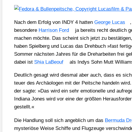
Nach dem Erfolg von INDY 4 hat­ten
Geor­ge Lucas
be­son­de­re
Har­ri­son Ford
ja bereits recht deut­lich
machen möch­te. Das scheint sich jetzt zu bestätigen,na
haben Spiel­berg und Lucas das Dreh­buch »fast fer­ti
Som­mer nächs­ten Jah­res für die Dreh­ar­bei­ten frei geh
dabei ist
Shia LaBe­ouf
als Indys Sohn Mutt Wil­liam
Deut­lich gesagt wird dies­mal aber auch, dass es sich d
teu­er des Archäo­lo­gen mit der Peit­sche han­deln wird.
der sag­te: »Das wird ein sehr emo­tio­nel­le und auf­re
India­na Jones wird vor eine der größ­ten Her­aus­for­de
gestellt.«
Die Hand­lung soll sich angeb­lich um das
Ber­mu­da Dr
mys­te­riö­se Wei­se Schif­fe und Flug­zeu­ge ver­schwin­d