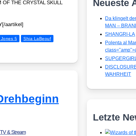
Neueste A
OM OF THE CRYSTAL SKULL
Da klingelt d
[/aartikel]
MAN – BRAN
SHANGRI-LA
 Jones 5
Shia LaBeouf
Polenta al M
class="amp"
SUPGERGIRL –
DISCLOSURE
WAHRHEIT
Drehbeginn
Letzte N
 TV & Stream