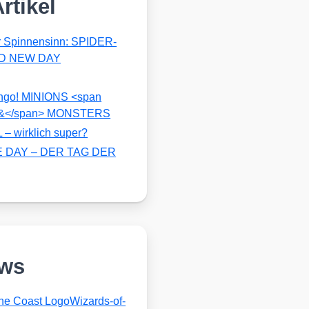
rtikel
er Spinnensinn: SPIDER-
D NEW DAY
ango! MINIONS <span
>&</span> MONSTERS
 wirklich super?
 DAY – DER TAG DER
ews
Wizards-of-